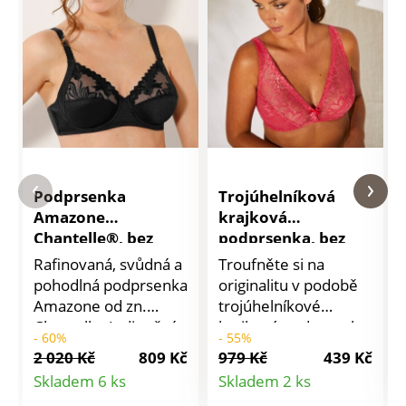
Podprsenka
Trojúhelníková
Amazone
krajková
Chantelle®, bez
podprsenka, bez
kostic
kostic
Rafinovaná, svůdná a
Troufněte si na
pohodlná podprsenka
originalitu v podobě
Amazone od zn.
trojúhelníkové
Chantelle. Jedinečná
krajkové podprsenky
- 60%
- 55%
kvalita a rafinované
s podpisem zn.
2 020 Kč
809 Kč
979 Kč
439 Kč
zakončení. Horní část
Isabella! Podprsenka
Detail
Detail
Skladem 6 ks
Skladem 2 ks
košíčků s výšivkou a
zn. Isabella bez