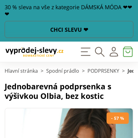
30 % sleva na vše z kategorie DÁMSKÁ MÓDA ❤❤
❤
CHCI SLEVU ❤
Hlavní stránka
>
Spodní prádlo
>
PODPRSENKY
>
Jedn
Jednobarevná podprsenka s
výšivkou Olbia, bez kostic
- 57 %