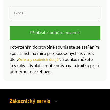
byly podrobeny
laboratorním testům
E-mail
na široké spektrum
škodlivých látek a
výrobek je bezpečný
nad rámec platných
Přihlásit k odběru novinek
norem. Lze prát v
pračce na program
Potvrzením dobrovolně souhlasíte se zasíláním
jemné prádlo.
speciálních na míru přizpůsobených novinek
dle „
“. Souhlas můžete
Ochrany osobních údajů
kdykoliv odvolat a máte právo na námitku proti
přímému marketingu.
Zákaznický servis