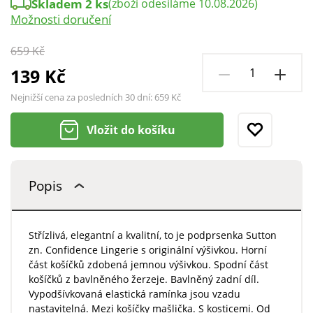
Skladem 2 ks
(zboží odesíláme 10.08.2026)
Možnosti doručení
659 Kč
139 Kč
Nejnižší cena za posledních 30 dní:
659 Kč
Vložit do košíku
Popis
Střízlivá, elegantní a kvalitní, to je podprsenka Sutton
zn. Confidence Lingerie s originální výšivkou. Horní
část košíčků zdobená jemnou výšivkou. Spodní část
košíčků z bavlněného žerzeje. Bavlněný zadní díl.
Vypodšívkovaná elastická ramínka jsou vzadu
nastavitelná. Mezi košíčky mašlička. S kosticemi. Od