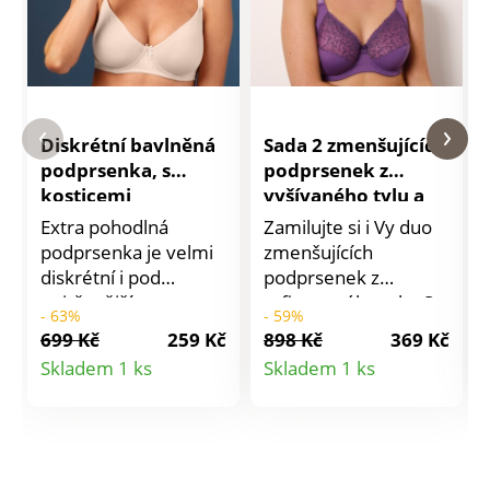
Diskrétní bavlněná
Sada 2 zmenšujících
podprsenka, s
podprsenek z
kosticemi
vyšívaného tylu a
mikrovlákna, s
Extra pohodlná
Zamilujte si i Vy duo
kosticemi
podprsenka je velmi
zmenšujících
diskrétní i pod
podprsenek z
nejtěsnějším
rafinovaného tylu. S
- 63%
- 59%
oblečením díky svým
kosticemi. Zmenšující
699 Kč
259 Kč
898 Kč
369 Kč
tvarovaným
efekt. Košíčky podšité
Detail
Detail
Skladem 1 ks
Skladem 1 ks
bezešvým košíčkům.
tylem. Horní část
produktu
produktu
Ze strečové bavlny
košíčků z vyšívaného
příjemné na nošení.
tylu. Spodní část
Diskrétní podprsenka
košíčků z
s kosticemi.
mikrovlákna. Pod