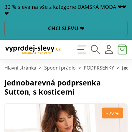
30 % sleva na vše z kategorie DÁMSKÁ MÓDA ❤❤
❤
CHCI SLEVU ❤
Hlavní stránka
>
Spodní prádlo
>
PODPRSENKY
>
Jed
Jednobarevná podprsenka
Sutton, s kosticemi
- 79 %