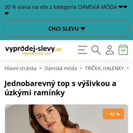
30 % sleva na vše z kategorie DÁMSKÁ MÓDA ❤❤
❤
CHCI SLEVU ❤
Hlavní stránka
>
Dámská móda
>
TRIČKA, HALENKY
>
Jednobarevný top s výšivkou a
úzkými ramínky
- 42 %