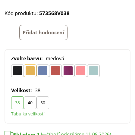
Kód produktu:
573568V038
Přidat hodnocení
Zvolte barvu:
medová
Velikost:
38
38
40
50
Tabulka velikostí
Skladem 1 ks
(zboží odesíláme 11.08.2026)