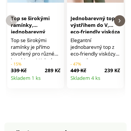
Top se širokými
Jednobarevný top s
ramínky,
výstřihem do V,
jednobarevný
eco-friendly viskóza
Top se širokými
Elegantní
ramínky je přímo
jednobarevný top z
stvořený pro různé
eco-friendly viskózy
kombinace! Kulatý
se snadno
- 15%
- 47%
uvolněný výstřih.
kombinuje. Z
339 Kč
289 Kč
449 Kč
239 Kč
Široká ramínka.
pružného,
Detail
Detail
Skladem 1 ks
Skladem 4 ks
Bavlněný žerzej
hedvábného a eco-
produktu
produktu
příjemný na nošení.
friendly úpletu. Mírně
Standard 100 podle
zakulacený výstřih do
Oeko-Tex (n°
V v členitém střihu.
CQ1216/3 IFTH). Tato
Úzká nastavitelná
známka označuje
ramínka. Prsní
textilní výrobky, které
záševky. Vzadu rovný
byly podrobeny
a pružný výstřih.