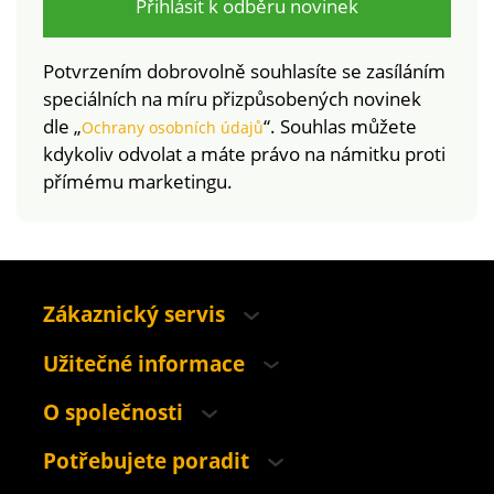
Přihlásit k odběru novinek
Potvrzením dobrovolně souhlasíte se zasíláním
speciálních na míru přizpůsobených novinek
dle „
“. Souhlas můžete
Ochrany osobních údajů
kdykoliv odvolat a máte právo na námitku proti
přímému marketingu.
Zákaznický servis
Užitečné informace
O společnosti
Potřebujete poradit