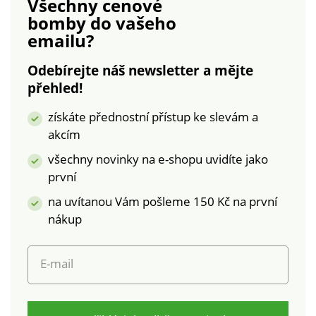
Všechny cenové
laboratorním testům
Rovný dolní lem.
bomby
do vašeho
na široké spektrum
Tento produkt byl
emailu?
škodlivých látek a
vyroben z viskózy
výrobek je bezpečný
Lenzing EcoVero.
Odebírejte náš newsletter a mějte
nad rámec platných
Ekologická viskóza je
přehled!
norem. Lze prát v
materiál vyrobený z
pračce.
buničiny z udržitelně
získáte přednostní přístup ke slevám a
obhospodařovaných
akcím
lesů. Výrobní proces
vyžaduje méně vody
všechny novinky na e-shopu uvidíte jako
a energie. Lze prát v
první
pračce.
na uvítanou Vám pošleme 150 Kč na první
nákup
E-mail