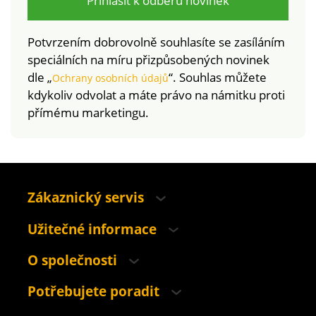
Přihlásit k odběru novinek
Potvrzením dobrovolně souhlasíte se zasíláním
speciálních na míru přizpůsobených novinek
dle „
“. Souhlas můžete
Ochrany osobních údajů
kdykoliv odvolat a máte právo na námitku proti
přímému marketingu.
Zákaznický servis
Užitečné informace
O společnosti
Potřebujete poradit