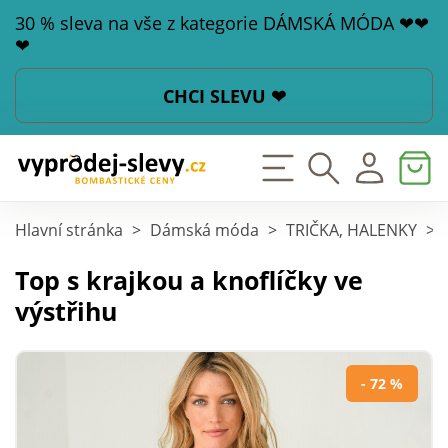
30 % sleva na vše z kategorie DÁMSKÁ MÓDA ❤❤
❤
CHCI SLEVU ❤
Hlavní stránka
>
Dámská móda
>
TRIČKA, HALENKY
>
Top s krajkou a knoflíčky ve
výstřihu
- 72 %