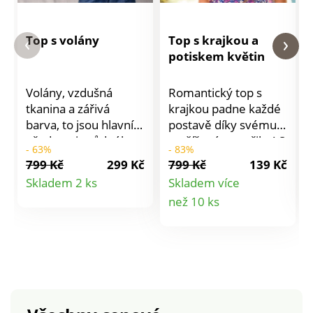
Top s volány
Top s krajkou a
potiskem květin
Volány, vzdušná
Romantický top s
tkanina a zářivá
krajkou padne každé
barva, to jsou hlavní
postavě díky svému
přednosti svůdného
rozšířenému střihu! S
- 63%
- 83%
topu s volány! Bez
aktuálním potiskem
799 Kč
299 Kč
799 Kč
139 Kč
rukávů. Ženské
květin. Z lehkého
Detail
Skladem 2 ks
Skladem více
volány. Výstřih do
krepu ideálního do
Detail
než 10 ks
produktu
"V". Vpředu
letního počasí. Výstřih
přestřižení a
do "V" lemovaný
produktu
nařasení. Rovný
vlnkovanou krajkou.
spodní lem. Lze prát
Zakulacený rozšířený
v pračce.
spodní lem.