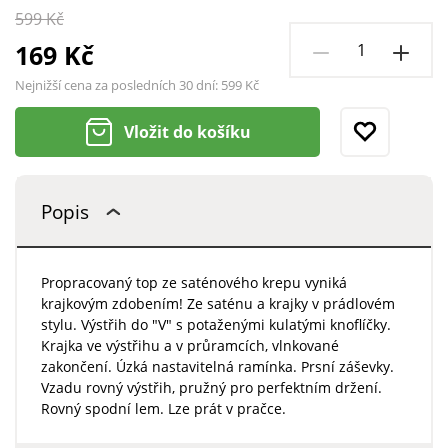
599 Kč
169 Kč
Nejnižší cena za posledních 30 dní:
599 Kč
Vložit do košíku
Popis
Propracovaný top ze saténového krepu vyniká
krajkovým zdobením! Ze saténu a krajky v prádlovém
stylu. Výstřih do "V" s potaženými kulatými knoflíčky.
Krajka ve výstřihu a v průramcích, vlnkované
zakončení. Úzká nastavitelná ramínka. Prsní záševky.
Vzadu rovný výstřih, pružný pro perfektním držení.
Rovný spodní lem. Lze prát v pračce.