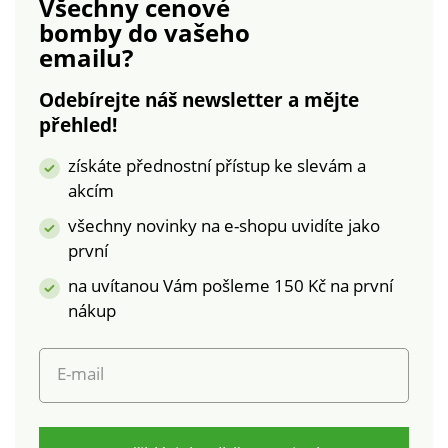
Všechny cenové
podrobeny
žerzej. Rovný spodní
bomby
do vašeho
laboratorním testům
lem. Tento výrobek
emailu?
na široké spektrum
byl vyroben z
škodlivých látek a
ekologicky pěstované
Odebírejte náš newsletter a mějte
výrobek je bezpečný
bavlny s certifikátem
přehled!
nad rámec platných
GOTS (Global Organic
norem. Lze prát v
Textile Standard) n °
získáte přednostní přístup ke slevám a
pračce.
GCL-3688-GOTS-
akcím
2023), který zaručuje,
že výrobek obsahuje
všechny novinky na e-shopu uvidíte jako
nejméně 95 %
první
certifikovaných
na uvítanou Vám pošleme 150 Kč na první
ekologických vláken.
Z bavlny pocházející z
nákup
biologického
zemědělství,
E-mail
pěstované bez použití
pesticidů, hnojiv a
chemických