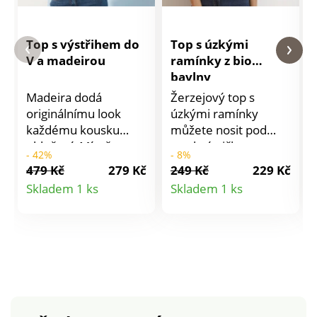
Top s výstřihem do
Top s úzkými
V a madeirou
ramínky z bio
bavlny
Madeira dodá
Žerzejový top s
originálnímu look
úzkými ramínky
každému kousku
můžete nosit pod
oblečení. Mírně
svrchní tričko pro
- 42%
- 8%
zakulacený výstřih do
zmírnění
479 Kč
279 Kč
249 Kč
229 Kč
V s knoflíkovou légou.
transparentního
Detail
Detail
Skladem 1 ks
Skladem 1 ks
Široká ramínka se
efektu nebo také
produktu
produktu
vsadkou. Rovný dolní
samostatně. Vždy
lem. Standard 100
bude skvělé! Vpředu
podle Oeko-Tex (n°
a vzadu kulatý
CQ 1216 / 3 IFTH).
výstřih. Úzká ramínka
Tato známka
bez možnosti
označuje textilní
nastavení. Uvolněný
výrobky, které byly
výstřih. Bavlněný