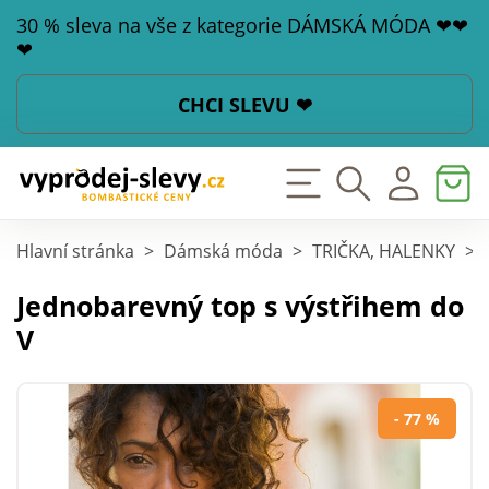
30 % sleva na vše z kategorie DÁMSKÁ MÓDA ❤❤
❤
CHCI SLEVU ❤
Hlavní stránka
>
Dámská móda
>
TRIČKA, HALENKY
>
Jednobarevný top s výstřihem do
V
- 77 %