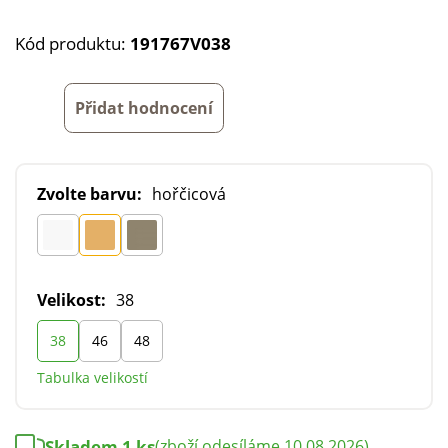
Kód produktu:
191767V038
Přidat hodnocení
Zvolte barvu:
hořčicová
Velikost:
38
38
46
48
Tabulka velikostí
Skladem 1 ks
(zboží odesíláme 10.08.2026)