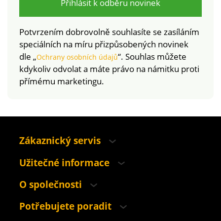
prostředků. Perte v
Přihlásit k odběru novinek
pračce.
Potvrzením dobrovolně souhlasíte se zasíláním
speciálních na míru přizpůsobených novinek
dle „
“. Souhlas můžete
Ochrany osobních údajů
kdykoliv odvolat a máte právo na námitku proti
přímému marketingu.
Zákaznický servis
Užitečné informace
O společnosti
Potřebujete poradit