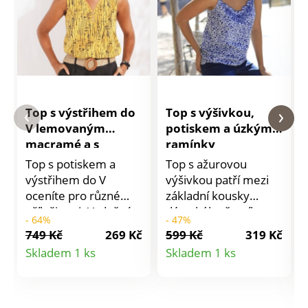
Top s výstřihem do
Top s výšivkou,
V lemovaným
potiskem a úzkými
macramé a s
ramínky
potiskem
Top s potiskem a
Top s ažurovou
výstřihem do V
výšivkou patří mezi
oceníte pro různé
základní kousky
příležitosti. Vzdušný
dámského šatníku.
- 64%
- 47%
úplet, snadná údržba.
Dvoubarevný
749 Kč
269 Kč
599 Kč
319 Kč
Výstřih do V
minimalistický potisk.
Detail
Detail
Skladem 1 ks
Skladem 1 ks
lemovaný macramé.
Vpředu výstřih do V s
produktu
produktu
Léga se 3 knoflíky v
výšivkou tón v tónu a
kokosovém vzhledu.
vlnkovaným
Rovný dolní lem. Lze
zakončením. Vzadu