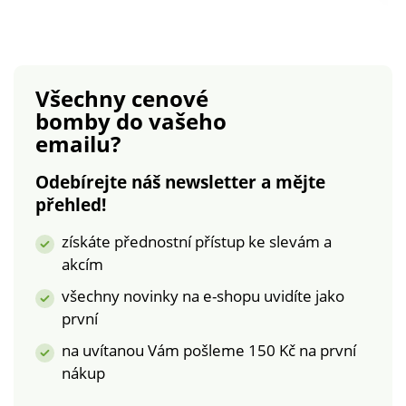
prát v pračce.
rovný výstřih. Úzká
nastavitelná ramínka.
Prsní záševky. Rovný
dolní lem. Lze prát v
Všechny cenové
pračce.
bomby
do vašeho
emailu?
Odebírejte náš newsletter a mějte
přehled!
získáte přednostní přístup ke slevám a
akcím
všechny novinky na e-shopu uvidíte jako
první
na uvítanou Vám pošleme 150 Kč na první
nákup