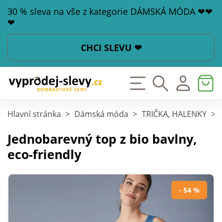
30 % sleva na vše z kategorie DÁMSKÁ MÓDA ❤❤
❤
CHCI SLEVU ❤
Hlavní stránka
>
Dámská móda
>
TRIČKA, HALENKY
>
Jednobarevný top z bio bavlny,
eco-friendly
- 54 %