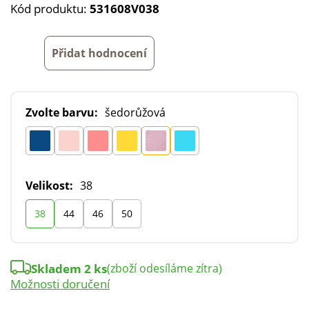
Kód produktu:
531608V038
Přidat hodnocení
Zvolte barvu:
šedorůžová
Velikost:
38
38
44
46
50
Skladem 2 ks
(zboží odesíláme zítra)
Možnosti doručení