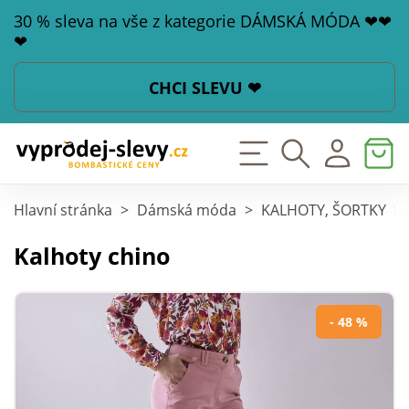
30 % sleva na vše z kategorie DÁMSKÁ MÓDA ❤❤
❤
CHCI SLEVU ❤
Hlavní stránka
>
Dámská móda
>
KALHOTY, ŠORTKY
>
Kalhoty chino
- 48 %