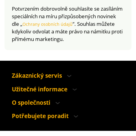
Potvrzením dobrovolně souhlasíte se zasíláním
speciálních na míru přizpůsobených novinek
dle „
“. Souhlas můžete
Ochrany osobních údajů
kdykoliv odvolat a máte právo na námitku proti
přímému marketingu.
Zákaznický servis
Užitečné informace
O společnosti
Potřebujete poradit