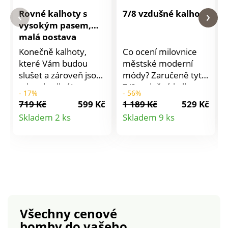
Rovné kalhoty s
7/8 vzdušné kalhoty
vysokým pasem,
malá postava
Konečně kalhoty,
Co ocení milovnice
které Vám budou
městské moderní
slušet a zároveň jsou
módy? Zaručeně tyto
tak pohodlné!
7/8 vzdušné kalhoty.
- 17%
- 56%
Navržené pro
Běžná výška pasu.
719 Kč
599 Kč
1 189 Kč
529 Kč
postavu nižší než 160
7/8 úzký střih.
Detail
Detail
Skladem 2 ks
Skladem 9 ks
cm. V rovném střihu.
Vsazený tvarovaný
produktu
produktu
Vysoký pas. Vsazený
pas s poutky.
tvarovaný pas s
Zapínání na zip + 1
poutky a knoflíčky.
knoflík. 2 sklady
Zapínání na zip + 2
vpředu. Klínové
knoflíky. Zvýšený
kapsy vpředu. Konce
zadní díl. 4 kapsy, z
nohavic zakončené
toho vzadu 2 našité s
ohrnutím. Lze prát v
Všechny cenové
výšivkou a štrasem.
pračce.
bomby
do vašeho
Lze prát v pračce.