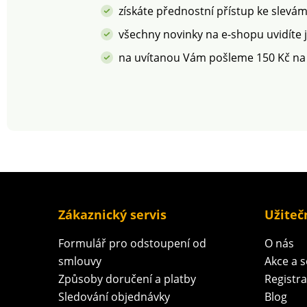
prostředí doporučujeme
získáte přednostní přístup ke slevá
prát na 30 °C a sušit
volně na vzduchu.
všechny novinky na e-shopu uvidíte 
na uvítanou Vám pošleme 150 Kč na
Zákaznický servis
Užiteč
Formulář pro odstoupení od
O nás
smlouvy
Akce a 
Způsoby doručení a platby
Registr
Sledování objednávky
Blog