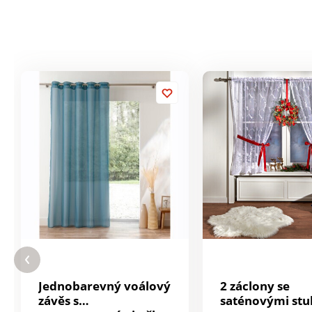
Jednobarevný voálový
2 záclony se
závěs s
saténovými st