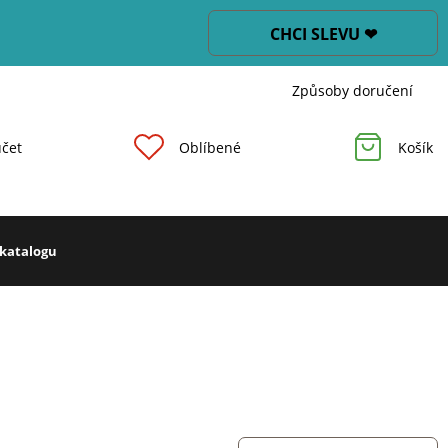
CHCI SLEVU ❤
Způsoby doručení
čet
Oblíbené
Košík
 katalogu