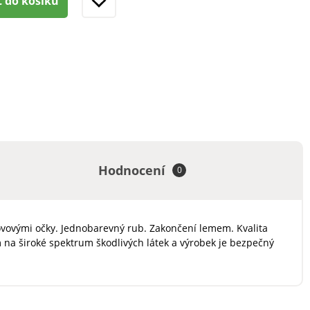
t do košíku
Hodnocení
0
vovými očky. Jednobarevný rub. Zakončení lemem. Kvalita
 na široké spektrum škodlivých látek a výrobek je bezpečný