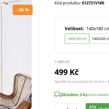
Kód produktu:
612721V180
- 66 %
Velikost:
140x180 c
140x180 cm
140x260 
1 489 Kč
499 Kč
Nejnižší cena za posledních 30 dní:
1 4
Skladem 3 ks
(zboží odesílám