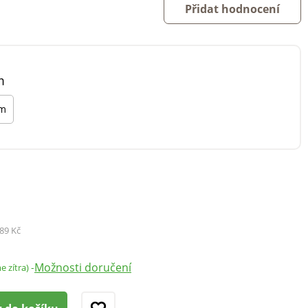
Přidat hodnocení
m
cm
89 Kč
Možnosti doručení
-
e zítra)