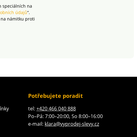
m speciálních na
obních údajů
“.
 na námitku proti
Potřebujete poradit
ínky
tel:
+420 466 040 888
Po–Pá: 7:00–20:00, So 8:00–16:00
e-mail:
klara@vyprodej-slevy.cz