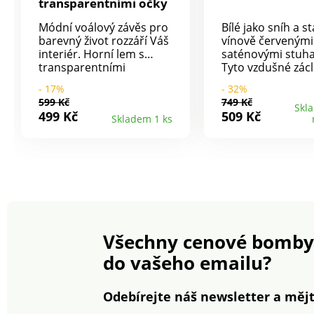
transparentními očky
Módní voálový závěs pro
Bílé jako sníh a s
barevný život rozzáří Váš
vínově červenými
interiér. Horní lem s
saténovými stuh
transparentními
Tyto vzdušné zác
nylonovými očky pro
dodají Vašim ok
- 17%
- 32%
provléknutí garnýžové
nostalgickou ván
599 Kč
749 Kč
tyče. Připraveno k
atmosféru. Jemn
Skl
499 Kč
509 Kč
Skladem 1 ks
pověšení. Prodáváno
záclona ze 2 síťo
jednotlivě. Obnitkovaný
závěsů. ZDARMA:
spodní lem zatížený
saténové stuhy k
olůvkem. Standard 100
stažení. Snadná 
podle Oeko-Tex (n° CQ
lze prát při 30 °C.
1216/2 IFTH). Tato
známka označuje textilní
výrobky, které byly
podrobeny laboratorním
Všechny cenové bomby
testům na široké
spektrum škodlivých
do vašeho emailu?
látek a výrobek je
bezpečný nad rámec
platných norem. Pro
Odebírejte náš newsletter a mějt
ochranu životního