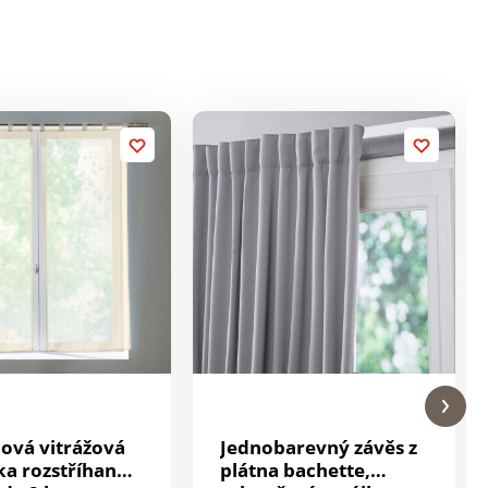
ová vitrážová
Jednobarevný závěs z
ka rozstříhané
plátna bachette,