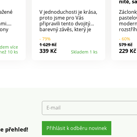
nitě, s
tažené
V jednoduchosti je krása,
Záclonk
proto jsme pro Vás
pastelo
ami.
připravili tento dvojitý
modern
lony
barevný závěs, který je
rozstří
nům
nejen krásnou dekorací,
kouzlo. 
- 79%
- 60%
oční
ale také chrání před
prudké 
1 629 Kč
579 Kč
á
světlem, hlukem,
nebrání
adem více
339 Kč
229 Kč
než 10 ks
Skladem 1 ks
vých
chladem a teplem, díky
Horní o
 2
své speciální tkanině
poutky.
e
obsahující ve svém
páru.
údržba,
středu černé vlákno.
 2dílná.
Připravili jsme ho pro
Vás k zavěšení na
poutka. Bezchybně drží
tvar. Prodáváno
jednotlivě. Kvalita
Colombine. Standard
E-mail
100 podle Oeko-Tex (n°
CQ 1216 / 3). Tato
známka označuje textilní
výrobky, které byly
Přihlásit k odběru novinek
e přehled!
podrobeny laboratorním