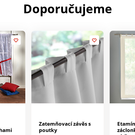
Doporučujeme
Zatemňovací závěs s
Etamín
uhami
poutky
záclon