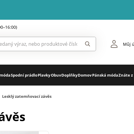
00–16:00)
Můj ú
 móda
Spodní prádlo
Plavky
Obuv
Doplňky
Domov
Pánská móda
Znáte z
Lesklý zatemňovací závěs
ávěs