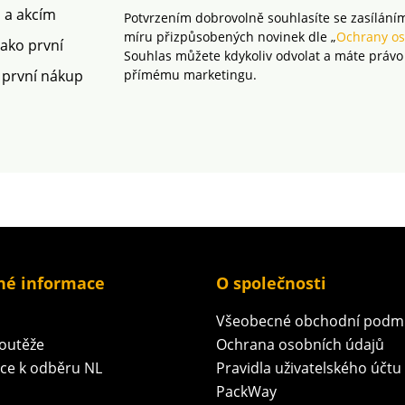
testům na široké
m a akcím
Potvrzením dobrovolně souhlasíte se zasílání
spektrum škodlivých
míru přizpůsobených novinek dle „
Ochrany os
látek a výrobek je
jako první
Souhlas můžete kdykoliv odvolat a máte právo
bezpečný nad rámec
 první nákup
přímému marketingu.
platných norem. Pro
ochranu životního
prostředí doporučujeme
prát na 30 °C a sušit
volně na vzduchu.
né informace
O společnosti
Všeobecné obchodní podm
soutěže
Ochrana osobních údajů
ace k odběru NL
Pravidla uživatelského účtu
PackWay