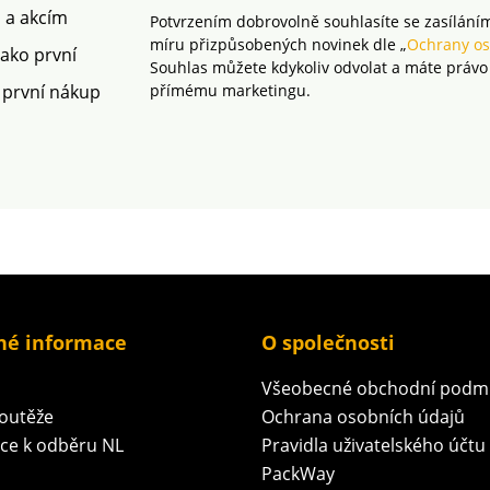
m a akcím
Potvrzením dobrovolně souhlasíte se zasílání
míru přizpůsobených novinek dle „
Ochrany os
jako první
Souhlas můžete kdykoliv odvolat a máte právo
 první nákup
přímému marketingu.
né informace
O společnosti
Všeobecné obchodní podm
soutěže
Ochrana osobních údajů
ace k odběru NL
Pravidla uživatelského účtu
PackWay