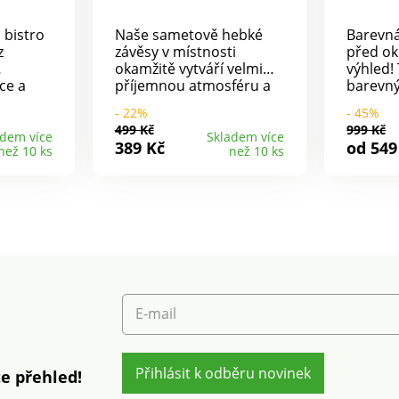
 bistro
Naše sametově hebké
Barevná
z
závěsy v místnosti
před o
okamžitě vytváří velmi
výhled!
ce a
příjemnou atmosféru a
barevný
hodí se ke každému
potiske
- 22%
- 45%
stylu.
doma ja
499 Kč
999 Kč
celý ro
adem více
Skladem více
389 Kč
od 549
než 10 ks
než 10 ks
onové
lze prát
digitáln
navleče
údržba.
E-mail
Přihlásit k odběru novinek
e přehled!