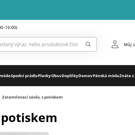
00–16:00)
Můj ú
 móda
Spodní prádlo
Plavky
Obuv
Doplňky
Domov
Pánská móda
Znáte z
Zatemňovací závěs, s potiskem
 potiskem