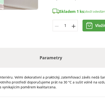
Skladem 1 ks
(zboží odesílá
Vloži
Parametry
riéru. Velmi dekorativní a praktický, zatemňovací závěs nedá šanci
votního prostředí doporučujeme prát na 30 °C a sušit volně na vzd
, s vynikajícím poměrem kvalita/cena.