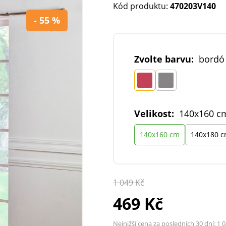
Kód produktu:
470203V140
- 55 %
Zvolte barvu:
bordó
Velikost:
140x160 c
140x160 cm
140x180 
1 049 Kč
469 Kč
Nejnižší cena za posledních 30 dní:
1 0