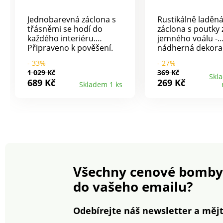
Jednobarevná záclona s
Rustikálně laděná
třásněmi se hodí do
záclona s poutky 
každého interiéru.
jemného voálu -
Připraveno k pověšení.
nádherná dekora
Zakončení kovovými
zároveň ochrana
- 33%
- 27%
očky. Elegantní a
soukromí. Mírně
1 029 Kč
369 Kč
splývavé. Dole a na
transparentní. S očky k
Skl
689 Kč
269 Kč
Skladem 1 ks
bocích zakončení lemem.
provléknutí zácl
Prodáváno po kusech.
tyče. Snadná údržba.
Eldo.
Všechny cenové bomby
do vašeho emailu?
Odebírejte náš newsletter a mějt