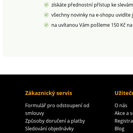
získáte přednostní přístup ke slevá
všechny novinky na e-shopu uvidíte 
na uvítanou Vám pošleme 150 Kč na
Zákaznický servis
Užiteč
Formulář pro odstoupení od
O nás
smlouvy
Akce a 
Způsoby doručení a platby
Registr
Sledování objednávky
Blog