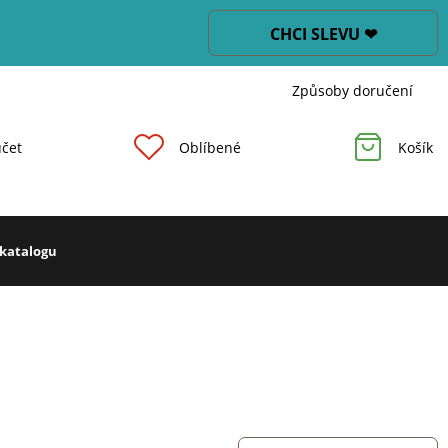
CHCI SLEVU ❤
Způsoby doručení
čet
Oblíbené
Košík
 katalogu