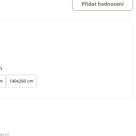
Přidat hodnocení
m
cm
140x260 cm
49 Kč