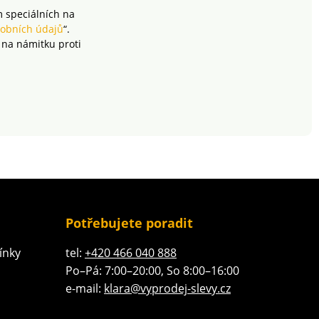
prát na 40 °C a sušit
m speciálních na
volně na vzduchu.
obních údajů
“.
 na námitku proti
Potřebujete poradit
ínky
tel:
+420 466 040 888
Po–Pá: 7:00–20:00, So 8:00–16:00
e-mail:
klara@vyprodej-slevy.cz