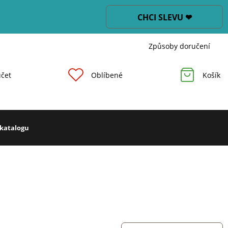
CHCI SLEVU ❤
Způsoby doručení
čet
Oblíbené
Košík
 katalogu