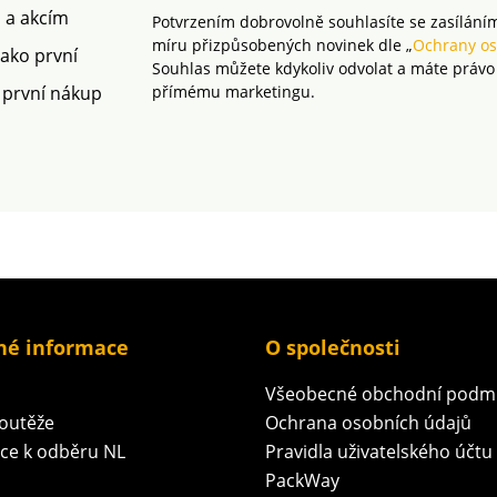
prostředí doporučujeme
m a akcím
Potvrzením dobrovolně souhlasíte se zasílání
prát na 30 °C a sušit na
míru přizpůsobených novinek dle „
Ochrany os
vzduchu.
jako první
Souhlas můžete kdykoliv odvolat a máte právo
 první nákup
přímému marketingu.
né informace
O společnosti
Všeobecné obchodní podm
soutěže
Ochrana osobních údajů
ace k odběru NL
Pravidla uživatelského účtu
PackWay