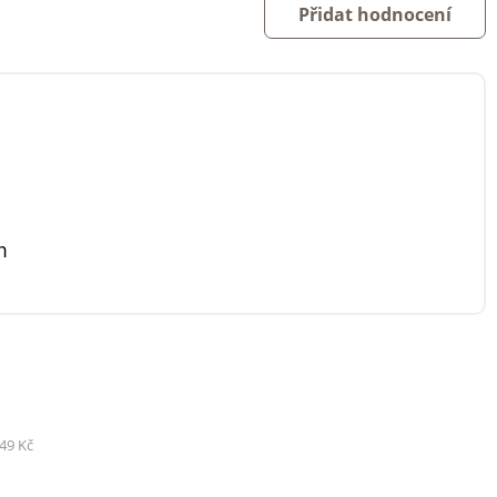
Přidat hodnocení
m
49 Kč