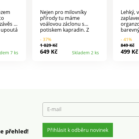
ězem
Nejen pro milovníky
Lehký, 
to
přírody tu máme
zaplave
závěs s
voálovou záclonu s
organzo
i upoutá
potiskem kapradin. Z
barevný
jemného voálu, který
každému
- 37%
- 41%
decentně propouští
svěží ná
1 029 Kč
849 Kč
světlo. Potisk kapradin.
a jedine
649 Kč
499 Kč
adem 7 ks
Skladem 2 ks
Zakončení 8 stříbrnými
očky. Splývavé. Dole a na
bocích zakončení lemem.
Připraveno k pověšení.
Prodáváno jednotlivě.
Standard 100 podle
Oeko-Tex . Tato známka
označuje textilní výrobky,
které byly podrobeny
laboratorním testům na
E-mail
široké spektrum
škodlivých látek a
výrobek je bezpečný nad
rámec platných norem.
Přihlásit k odběru novinek
e přehled!
Pro ochranu životního