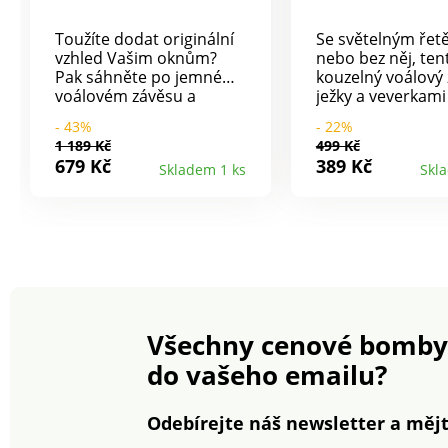
Toužíte dodat originální
Se světelným řet
vzhled Vašim oknům?
nebo bez něj, ten
Pak sáhněte po jemném
kouzelný voálový 
voálovém závěsu a
ježky a veverkam
proužky v elegantním
pozornost.
- 43%
- 22%
stylu. Zakončení
1 189 Kč
499 Kč
kovovými očky.
679 Kč
389 Kč
Skladem 1 ks
Skl
Prodáváno po kusech.
Připraveno k pověšení.
Perte na 30 °C.
Všechny cenové bomby
do vašeho emailu?
Odebírejte náš newsletter a mějt