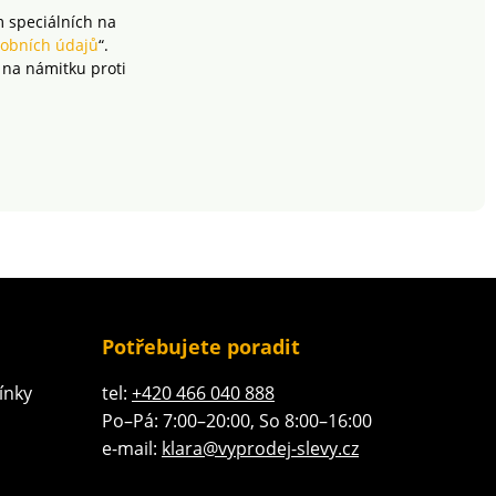
m speciálních na
obních údajů
“.
 na námitku proti
Potřebujete poradit
ínky
tel:
+420 466 040 888
Po–Pá: 7:00–20:00, So 8:00–16:00
e-mail:
klara@vyprodej-slevy.cz