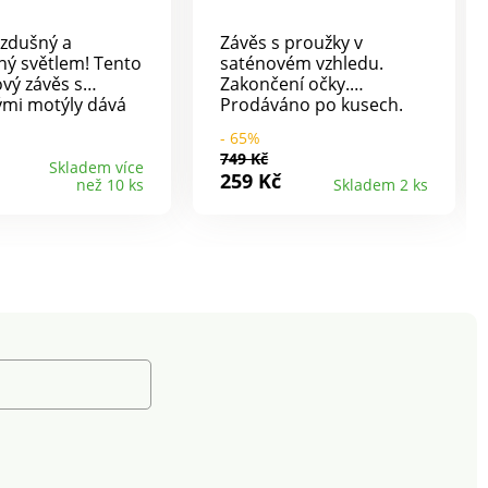
vzdušný a
Závěs s proužky v
ný světlem! Tento
saténovém vzhledu.
vý závěs s
Zakončení očky.
mi motýly dává
Prodáváno po kusech.
 pokoji letní
Pro ochranu životního
- 65%
dech - exkluzivní
prostředí doporučujeme
749 Kč
čný. Skvělý efekt!
prát na 30 °C a sušit
Skladem více
259 Kč
než 10 ks
Skladem 2 ks
volně na vzduchu.