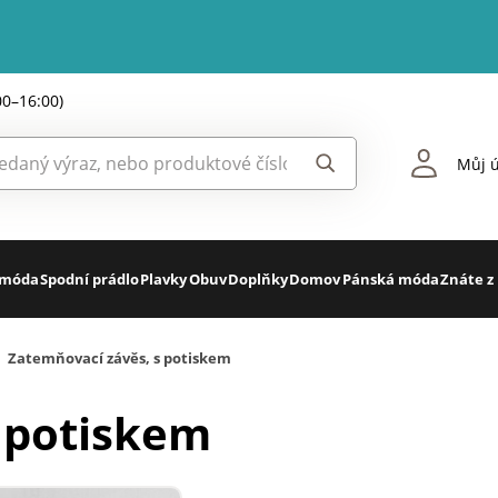
00–16:00)
Můj ú
 móda
Spodní prádlo
Plavky
Obuv
Doplňky
Domov
Pánská móda
Znáte z
Zatemňovací závěs, s potiskem
 potiskem