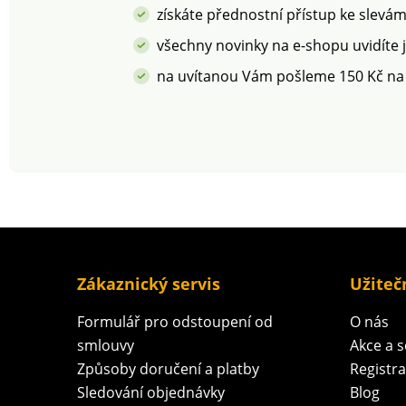
získáte přednostní přístup ke slevá
všechny novinky na e-shopu uvidíte 
na uvítanou Vám pošleme 150 Kč na
Zákaznický servis
Užiteč
Formulář pro odstoupení od
O nás
smlouvy
Akce a 
Způsoby doručení a platby
Registr
Sledování objednávky
Blog