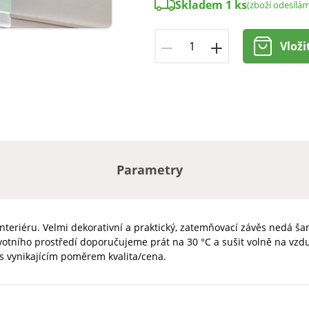
Skladem 1 ks
(zboží odesílá
Vloži
Parametry
riéru. Velmi dekorativní a praktický, zatemňovací závěs nedá šanci
votního prostředí doporučujeme prát na 30 °C a sušit volně na vzd
, s vynikajícím poměrem kvalita/cena.