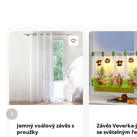
Jemný voálový závěs s
Závěs Veverka-ježek
proužky
se světelným ř