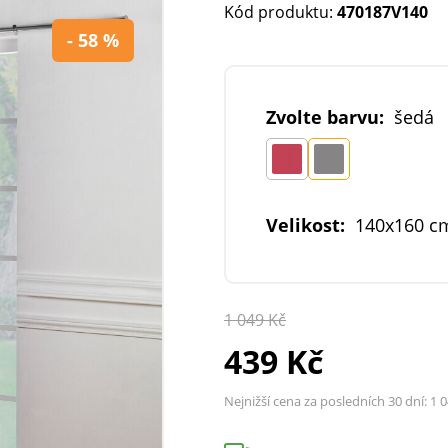
Kód produktu:
470187V140
- 58 %
Zvolte barvu:
šedá
Velikost:
140x160 c
1 049 Kč
439 Kč
Nejnižší cena za posledních 30 dní:
1 0