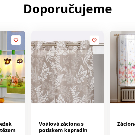
Doporučujeme
Voálová záclona s
Záclon
etězem
potiskem kapradin