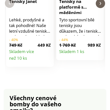
Tenisky Janet
Tenisky na
platformě s
měděnými
vsadkami
Lehké, prodyšné a
Tyto sportovní bílé
tak pohodlné! Naše
tenisky jsou
letní vzdušné tenisky
důkazem, že i tenisky
v pleteném vzhledu s
mohou být elegantní.
- 40%
- 44%
módním barevným
Komfortní kožená
749 Kč
449 Kč
1 769 Kč
989 Kč
přechodem se hodí
stélka. V členitém
Detail
Skladem více
Skladem 1 ks
kdykoli a kamkoli.
střihu, vsadky v
Detail
než 10 ks
produktu
Snadné nazouvání
měděné barvě.
díky poutku na patě a
Perforovaný svršek
produktu
elastickému
pro prodyšnost.
šněrování - není třeba
Pěnové vypodložení
je zavazovat!
kolem kotníku.
Protiskluzová
Ploché tkaničky tón v
profilová podešev s
tónu s plastovými
Všechny cenové
dobrým odpružením.
koncovkami.
bomby
do vašeho
Podpatek cca 2,5 cm.
Protiskluzová