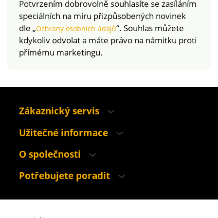
Potvrzením dobrovolně souhlasíte se zasíláním
speciálních na míru přizpůsobených novinek
dle „
“. Souhlas můžete
Ochrany osobních údajů
kdykoliv odvolat a máte právo na námitku proti
přímému marketingu.
Zákaznický servis
Užitečné informace
O společnosti
Potřebujete poradit