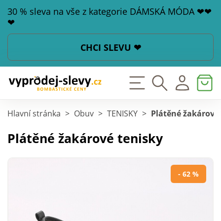
30 % sleva na vše z kategorie DÁMSKÁ MÓDA ❤❤
❤
CHCI SLEVU ❤
Hlavní stránka
>
Obuv
>
TENISKY
>
Plátěné žakárové
Plátěné žakárové tenisky
- 62 %