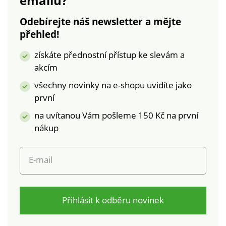
emailu?
Vzdušný pletený
podrážka s efektem
vzhled s barevným
platformy. Lehoučké
Odebírejte náš newsletter a mějte
přechodem ​.
a příjemné na nošení.
přehled!
Elastické šněrování ​.
Vaše boty pravidelně
Protiskluzová
ošetřujte přípravkem
získáte přednostní přístup ke slevám a
podešev. S poutkem
pro ochranu před
akcím
na patě . Dobré
skvrnami a vlhkostí.
odpružení.
všechny novinky na e-shopu uvidíte jako
první
na uvítanou Vám pošleme 150 Kč na první
nákup
E-mail
Přihlásit k odběru novinek