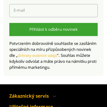
výrobek je bezpečný
označuje textilní
nad rámec platných
výrobky, které byly
E-mail
norem. Lze prát v
podrobeny
pračce.
laboratorním testům
na široké spektrum
škodlivých látek a
Přihlásit k odběru novinek
výrobek je bezpečný
nad rámec platných
Potvrzením dobrovolně souhlasíte se zasíláním
norem. Lze prát v
speciálních na míru přizpůsobených novinek
pračce.
dle „
“. Souhlas můžete
Ochrany osobních údajů
kdykoliv odvolat a máte právo na námitku proti
přímému marketingu.
Zákaznický servis
Užitečné informace