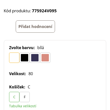
Kód produktu:
775924V095
Přidat hodnocení
Zvolte barvu:
bílá
Velikost:
80
Košíček:
C
C
F
Tabulka velikostí