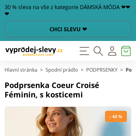
30 % sleva na vše z kategorie DÁMSKÁ MÓDA ❤❤
❤
CHCI SLEVU ❤
Hlavní stránka
>
Spodní prádlo
>
PODPRSENKY
>
Podp
Podprsenka Coeur Croisé
Féminin, s kosticemi
- 43 %