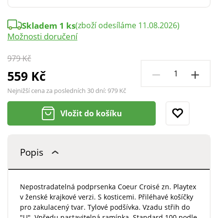
Skladem 1 ks
(zboží odesíláme 11.08.2026)
Možnosti doručení
979 Kč
559 Kč
Nejnižší cena za posledních 30 dní:
979 Kč
Vložit do košíku
Popis
Nepostradatelná podprsenka Coeur Croisé zn. Playtex
v ženské krajkové verzi. S kosticemi. Přiléhavé košíčky
pro zakulacený tvar. Tylové podšívka. Vzadu střih do
"U". Vpředu nastavitelná ramínka. Standard 100 podle