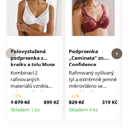
Polovyztužená
Podprsenka
podprsenka z
„Caminata“ zn.
krajky a tylu Muse
Confidence
zn. Well, s kosticemi
Lingerie® s
Kombinací 2
Rafinovaný vyšívaný
výšivkou, s
rafinovaných
tyl a extrémně jemné
kosticemi
materiálů vznikla
mikrovlákno se
polovyztužená
snoubí v této extra
- 17%
- 62%
podprsenka Muse zn.
pohodlné a stahující
1 079 Kč
899 Kč
829 Kč
319 Kč
Well. S kosticemi.
podprsence! Klasická
Detail
Detail
Skladem 1 ks
Skladem 4 ks
Krajkové košíčky z
podprsenka s
produktu
produktu
recyklovaných
kosticemi Caminata
vláken. Horní část
zn. Confidence