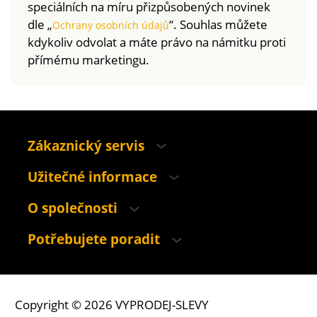
speciálních na míru přizpůsobených novinek
dle „
“. Souhlas můžete
Ochrany osobních údajů
kdykoliv odvolat a máte právo na námitku proti
přímému marketingu.
Zákaznický servis
Užitečné informace
O společnosti
Potřebujete poradit
Copyright © 2026 VYPRODEJ-SLEVY