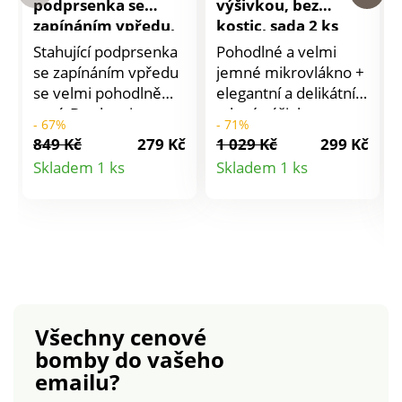
podprsenka se
výšivkou, bez
zapínáním vpředu,
kostic, sada 2 ks
bez kostic
Stahující podprsenka
Pohodlné a velmi
se zapínáním vpředu
jemné mikrovlákno +
se velmi pohodlně
elegantní a delikátní
nosí. Bez kostic.
tylová výšivka:
- 67%
- 71%
Polovyztužené
podléháme této
849 Kč
279 Kč
1 029 Kč
299 Kč
košíčky ze 2 dílů s
podprsence! Horní
Detail
Detail
Skladem 1 ks
Skladem 1 ks
bavlněnou
část košíčků, sedlo
produktu
produktu
podšívkou. Postranní
mezi košíčky,
švy. Široká ramínka s
ramínka vpředu a
bavlněným
boky z vyšívaného
vypodložením. Široký
tylu. Spodní část
zadní bavlnění díl s
košíčků z dvojitého
vnitřním
mikrovlákna pro maxi
termolepeným
pohodlí a stažení.
Všechny cenové
zesílením pro
Pružná a vzadu
bomby
do vašeho
dodatečnou oporu a
nastavitelná ramínka.
emailu?
úlevu zádům.
Zadní díl