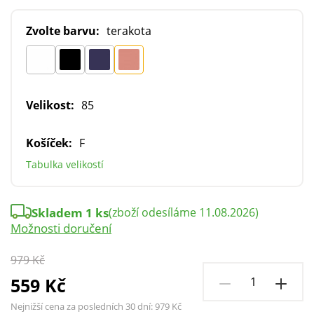
Zvolte barvu:
terakota
Velikost:
85
Košíček:
F
Tabulka velikostí
Skladem 1 ks
(zboží odesíláme 11.08.2026)
Možnosti doručení
979 Kč
559 Kč
Nejnižší cena za posledních 30 dní:
979 Kč