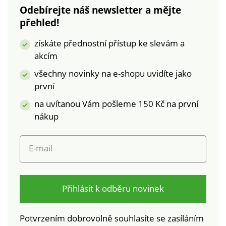
Standard 100 podle
z mikrovlákna. Mezi
Odebírejte náš newsletter a mějte
Oeko-Tex (n° CQ
košíčky mašlička. Bez
přehled!
1216/3 IFTH). Tato
kostic.
známka označuje
získáte přednostní přístup ke slevám a
textilní výrobky, které
akcím
byly podrobeny
laboratorním testům
všechny novinky na e-shopu uvidíte jako
na široké spektrum
první
škodlivých látek a
na uvítanou Vám pošleme 150 Kč na první
výrobek je bezpečný
nad rámec platných
nákup
norem. Lze prát v
pračce.
E-mail
Přihlásit k odběru novinek
Potvrzením dobrovolně souhlasíte se zasíláním