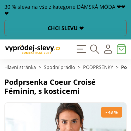
30 % sleva na vše z kategorie DÁMSKÁ MÓDA ❤❤
❤
CHCI SLEVU ❤
Hlavní stránka
>
Spodní prádlo
>
PODPRSENKY
>
Podp
Podprsenka Coeur Croisé
Féminin, s kosticemi
- 43 %