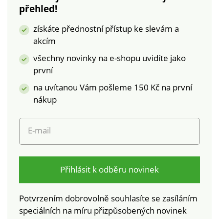
výrobky, které byly
pračce.
přehled!
podrobeny
laboratorním testům
získáte přednostní přístup ke slevám a
na široké spektrum
akcím
škodlivých látek a
výrobek je bezpečný
všechny novinky na e-shopu uvidíte jako
nad rámec platných
první
norem. Lze prát v
na uvítanou Vám pošleme 150 Kč na první
pračce.
nákup
E-mail
Přihlásit k odběru novinek
Potvrzením dobrovolně souhlasíte se zasíláním
speciálních na míru přizpůsobených novinek