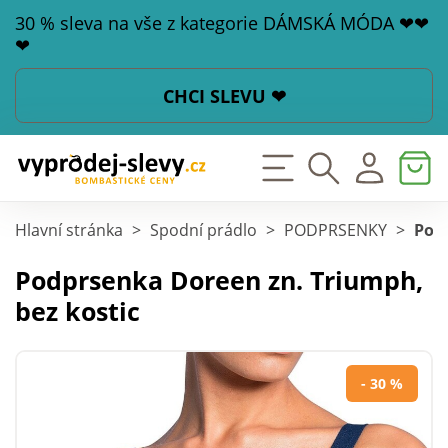
30 % sleva na vše z kategorie DÁMSKÁ MÓDA ❤❤
❤
CHCI SLEVU ❤
Hlavní stránka
>
Spodní prádlo
>
PODPRSENKY
>
Podp
Podprsenka Doreen zn. Triumph,
bez kostic
- 30 %