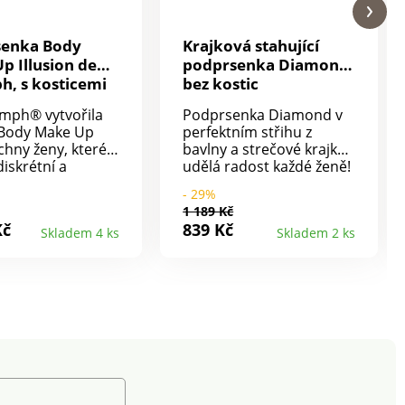
senka Body
Krajková stahující
p Illusion de
podprsenka Diamond,
h, s kosticemi
bez kostic
umph® vytvořila
Podprsenka Diamond v
 Body Make Up
perfektním střihu z
chny ženy, které
bavlny a strečové krajky
diskrétní a
udělá radost každé ženě!
é spodní prádlo.
Polovyztužená
- 29%
nka Illusion de
podprsenka Diamond zn.
1 189 Kč
h® je vhodná pod
Miss Mary of sweden pro
Kč
839 Kč
Skladem 4 ks
Skladem 2 ks
vé oblečení. Lehce
maximální pohodlí. Z
né košíčky s
kvalitní bavlny. Krajková
ími kosticemi.
vsadka v horní části
tní elegantní
košíčků. Spodní část
. Prodyšné a
košíčků z dvojité bavlny.
pacer košíčky pro
Pružná krajka pro ideální
řivky dekoltu.
komfort. Vpředu
 a košíčky
pohodlná vypodložená
é krajkou.
ramínka, vzadu pružná a
 boky z
nastavitelná. Pružný