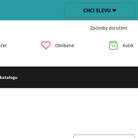
CHCI SLEVU ❤
Způsoby doručení
čet
Oblíbené
Košík
 katalogu