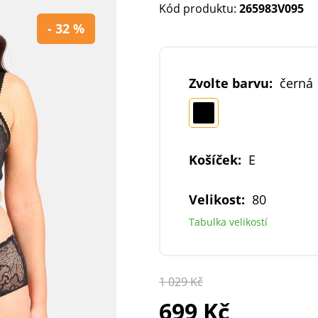
Kód produktu:
265983V095
- 32 %
Zvolte barvu:
černá
Košíček:
E
Velikost:
80
Tabulka velikostí
1 029 Kč
699 Kč