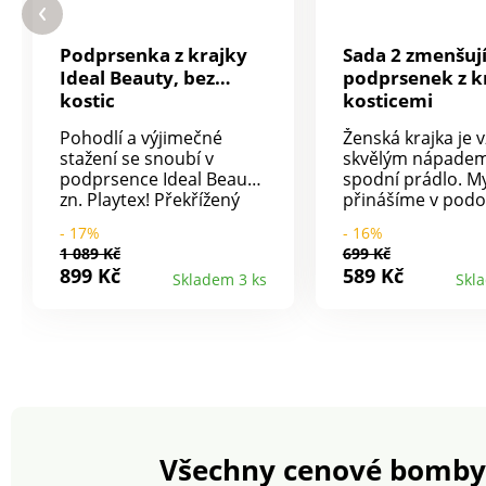
Podprsenka z krajky
Sada 2 zmenšují
Ideal Beauty, bez
podprsenek z kr
kostic
kosticemi
Pohodlí a výjimečné
Ženská krajka je 
stažení se snoubí v
skvělým nápadem
podprsence Ideal Beauty
spodní prádlo. My
zn. Playtex! Překřížený
přinášíme v pod
střih. Z jemného
zmenšující podpr
- 17%
- 16%
stahujícího materiálu.
kosticemi. Sada 2
1 089 Kč
699 Kč
Mezi košíčky mašlička.
Zmenšující efekt.
899 Kč
589 Kč
Skladem 3 ks
Skl
Vnitřní tylové zesílení.
podšité tylem. Ho
Dvoubarevná ženská
košíčků z krajky. 
krajka. Vpředu
část košíčků z kra
nastavitelná ramínka. Lze
prsy pruženka. V
prát v pračce.
nastavitelná ramí
Zadní díl z mikrov
Vzadu háčkové za
na 3 pozice pro 
velikosti. Standa
Všechny cenové bomby
podle Oeko-Tex (