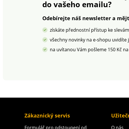
1216 / 3-IFTH). Ta
do vašeho emailu?
známka označuje t
výrobky, které by
podrobeny labor
Odebírejte náš newsletter a mějt
testům na široké
spektrum škodliv
získáte přednostní přístup ke slevá
látek a výrobek je
bezpečný nad rá
všechny novinky na e-shopu uvidíte 
platných norem. 
na uvítanou Vám pošleme 150 Kč na
v pračce.
Zákaznický servis
Užiteč
Formulář pro odstoupení od
O nás