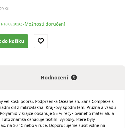
29 Kč
Možnosti doručení
-
me 10.08.2026)
t do košíku
Hodnocení
0
ny velikosti poprsí. Podprsenka Océane zn. Sans Complexe s
. Zadní díl z mikrovlákna. Krajkový spodní lem. Pružná a vzadu
 Polyamid v krajce obsahuje 55 % recyklovaného materiálu a
ato známka označuje textilní výrobky, které byly
ax. na 30 °C nebo v ruce. Doporučujeme sušit volně na