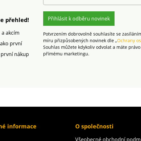
to
polyamid, 4 % elastan.
mikrovl
extilní
100 pod
ly
CQ 1216
atorním
Přihlásit k odběru novinek
známka 
e přehled!
výrobky
ých
podrob
m a akcím
Potvrzením dobrovolně souhlasíte se zasílání
testům 
míru přizpůsobených novinek dle „
Ochrany os
mec
spektru
jako první
Souhlas můžete kdykoliv odvolat a máte právo
Lze prát
látek a 
 první nákup
přímému marketingu.
bezpeč
platnýc
v pračc
né informace
O společnosti
Všeobecné obchodní podm