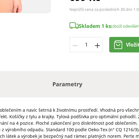
Nejnižší cena za posledních 30 dní:
1 0
Skladem 1 ks
(zboží odesílá
Vloži
Parametry
oblečením a navíc šetrná k životnímu prostředí. Vhodná pro všech
fekt. Košíčky z tylu a krajky. Tylová podšívka pro optimální pohodlí
ání na 4 pozice. Ploché zakončení pro diskrétnost pod oblečením.
z výrobního odpadu. Standard 100 podle Oeko-Tex (n° CQ 1216/3). T
ch látek a výrobek je bezpečný nad rámec platných norem. Perte m