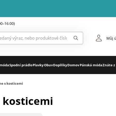
00–16:00)
Můj ú
 móda
Spodní prádlo
Plavky
Obuv
Doplňky
Domov
Pánská móda
Znáte z
e s kosticemi
 kosticemi