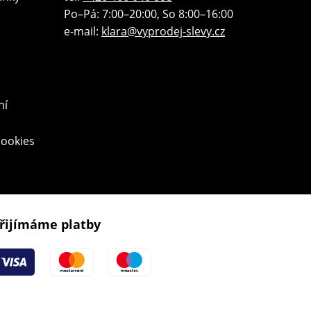
Po–Pá: 7:00–20:00, So 8:00–16:00
e-mail:
klara@vyprodej-slevy.cz
ní
cookies
řijímáme platby