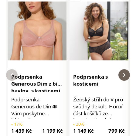
Podprsenka
Podprsenka s
Generous Dim z bio
kosticemi
bavlny, s kosticemi
Podprsenka
Ženský střih do V pro
Generous de Dim®
svůdný dekolt. Horní
Vám poskytne
část košíčků ze
žádoucí oporu a
žerzejového úpletu v
- 17%
- 30%
stažení. Navíc je
kombinaci bavlny a
1 439 Kč
1 199 Kč
1 149 Kč
799 Kč
střižena z ekologické
krajky. Vzadu
Detail
Detail