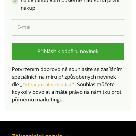
na uvítanou Vám pošleme 150 Kč na první
zemědělství,
nákup
pěstovaná bez použití
pesticidů, hnojiv a
chemických
E-mail
prostředků. Standard
100 podle Oeko-Tex
(n° CQ 1216 / 3 IFTH).
Tato známka
Přihlásit k odběru novinek
označuje textilní
výrobky, které byly
Potvrzením dobrovolně souhlasíte se zasíláním
podrobeny
speciálních na míru přizpůsobených novinek
laboratorním testům
dle „
“. Souhlas můžete
Ochrany osobních údajů
na široké spektrum
kdykoliv odvolat a máte právo na námitku proti
škodlivých látek a
přímému marketingu.
výrobek je bezpečný
nad rámec platných
norem.