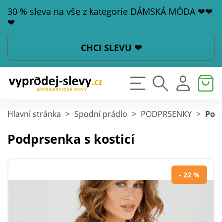
30 % sleva na vše z kategorie DÁMSKÁ MÓDA ❤❤
❤
CHCI SLEVU ❤
Hlavní stránka
>
Spodní prádlo
>
PODPRSENKY
>
Podp
Podprsenka s kosticí
- 22 %