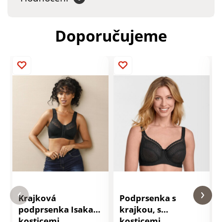
Doporučujeme
Krajková
Podprsenka s
podprsenka Isaka, s
krajkou, s
kosticemi
kosticemi