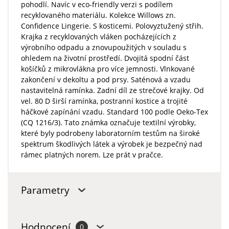
pohodlí. Navíc v eco-friendly verzi s podílem
recyklovaného materiálu. Kolekce Willows zn.
Confidence Lingerie. S kosticemi. Polovyztužený střih.
Krajka z recyklovaných vláken pocházejících z
výrobního odpadu a znovupoužitých v souladu s
ohledem na životní prostředí. Dvojitá spodní část
košíčků z mikrovlákna pro více jemnosti. Vlnkované
zakončení v dekoltu a pod prsy. Saténová a vzadu
nastavitelná ramínka. Zadní díl ze strečové krajky. Od
vel. 80 D širší ramínka, postranní kostice a trojité
háčkové zapínání vzadu. Standard 100 podle Oeko-Tex
(CQ 1216/3). Tato známka označuje textilní výrobky,
které byly podrobeny laboratorním testům na široké
spektrum škodlivých látek a výrobek je bezpečný nad
rámec platných norem. Lze prát v pračce.
Parametry
Hodnocení
0