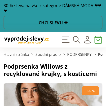
30 % sleva na vše z kategorie DÁMSKÁ MÓDA ❤❤
❤
CHCI SLEVU ❤
Hlavní stránka
>
Spodní prádlo
>
PODPRSENKY
>
Podp
Podprsenka Willows z
recyklované krajky, s kosticemi
- 60 %