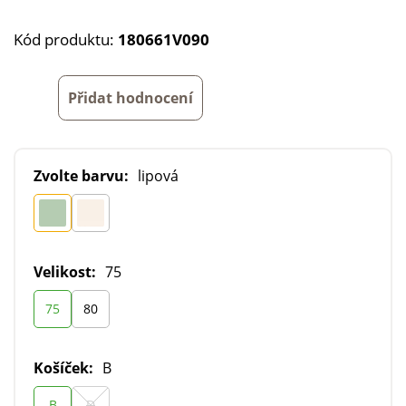
Kód produktu:
180661V090
Přidat hodnocení
Zvolte barvu:
lipová
Velikost:
75
75
80
Košíček:
B
B
D