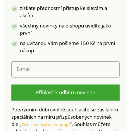
tylovou podšívkou.
získáte přednostní přístup ke slevám a
Protože Blancheporte
akcím
myslí na všechny
ženy, od vel. 80D mají
všechny novinky na e-shopu uvidíte jako
naše podprsenky širší
první
ramínka, postranní
na uvítanou Vám pošleme 150 Kč na první
kostice a trojité
nákup
háčkové zapínání
vzadu. Standard 100
podle Oeko-Tex (n°
E-mail
CQ 1216 / 3 IFTH).
Tato známka
označuje textilní
výrobky, které byly
Přihlásit k odběru novinek
podrobeny
laboratorním testům
Potvrzením dobrovolně souhlasíte se zasíláním
na široké spektrum
speciálních na míru přizpůsobených novinek
škodlivých látek a
dle „
“. Souhlas můžete
Ochrany osobních údajů
výrobek je bezpečný