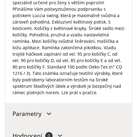
speciálně určené pro ženy s větším poprsím!
Přinášíme Vám polovyztuženou podprsenku s
potiskem Luccia swing, která je maximálně svůdná a
zároveň pohodlná. Exkluzivní květinový potisk. S
kosticemi. Košíčky z květinové krajky. Široké sedlo mezi
košíčky. Pohodlná, pružná a vzadu nastavitelná
ramínka. Mezi košíčky svůdné šněrování, mašlička a
bižu aplikace. Ramínka zakončená pikotkou. Vzadu
trojité háčkové zapínání od vel. 95 pro košíčky C, od
vel. 90 pro košíčky D, od vel. 85 pro košíčky E a od vel.
80 pro košíčky F. Standard 100 podle Oeko-Tex (n° CQ
1216 / 3). Tato známka označuje textilní výrobky, které
byly podrobeny laboratorním testům na široké
spektrum škodlivých látek a výrobek je bezpečný nad
rámec platných norem. Lze prát v pračce.
Parametry
Hodnocení
0