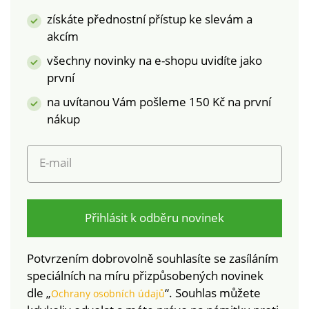
laboratorním testům
pružná a nastavitelná.
získáte přednostní přístup ke slevám a
na široké spektrum
Zadní díl z bavlny
akcím
škodlivých látek a
podšité tylem.
výrobek je bezpečný
Standard 100 podle
všechny novinky na e-shopu uvidíte jako
nad rámec platných
Oeko-Tex (n° CQ
první
norem. Lze prát v
1216/3 IFTH). Tato
na uvítanou Vám pošleme 150 Kč na první
pračce.
známka označuje
nákup
textilní výrobky, které
byly podrobeny
laboratorním testům
E-mail
na široké spektrum
škodlivých látek a
výrobek je bezpečný
nad rámec platných
Přihlásit k odběru novinek
norem. Lze prát v
pračce.
Potvrzením dobrovolně souhlasíte se zasíláním
speciálních na míru přizpůsobených novinek
dle „
“. Souhlas můžete
Ochrany osobních údajů