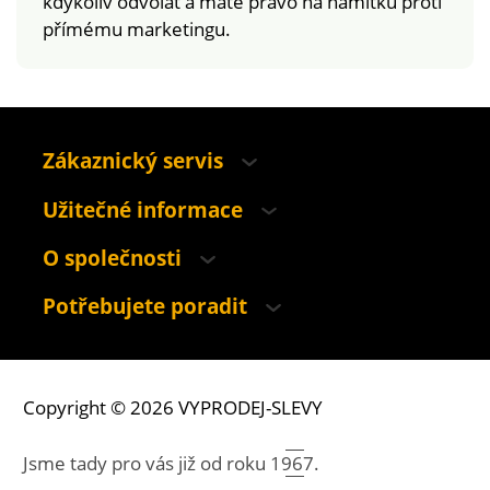
kdykoliv odvolat a máte právo na námitku proti
přímému marketingu.
Zákaznický servis
Užitečné informace
O společnosti
Potřebujete poradit
Copyright © 2026 VYPRODEJ-SLEVY
Jsme tady pro vás již od roku
1967.