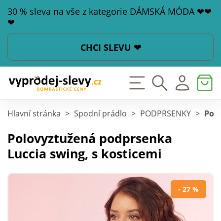
30 % sleva na vše z kategorie DÁMSKÁ MÓDA ❤❤
❤
CHCI SLEVU ❤
Hlavní stránka
>
Spodní prádlo
>
PODPRSENKY
>
Polo
Polovyztužená podprsenka
Luccia swing, s kosticemi
- 27 %