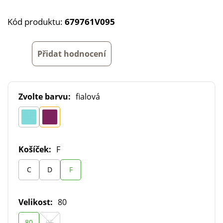
Kód produktu:
679761V095
Přidat hodnocení
Zvolte barvu:
fialová
Košíček:
F
C
D
F
Velikost:
80
80
95