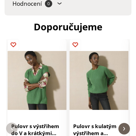
Hodnocení
0
Doporučujeme
Pulovr s výstřihem
Pulovr s kulatým
do V a krátkými
výstřihem a