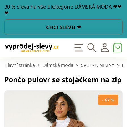
30 % sleva na vše z kategorie DÁMSKÁ MÓDA ❤❤
❤
CHCI SLEVU ❤
Hlavní stránka
>
Dámská móda
>
SVETRY, MIKINY
>
Pu
Pončo pulovr se stojáčkem na zip
- 67 %