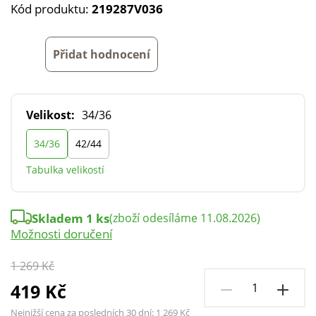
Kód produktu:
219287V036
Přidat hodnocení
Velikost:
34/36
34/36
42/44
Tabulka velikostí
Skladem 1 ks
(zboží odesíláme 11.08.2026)
Možnosti doručení
1 269 Kč
419 Kč
Nejnižší cena za posledních 30 dní:
1 269 Kč