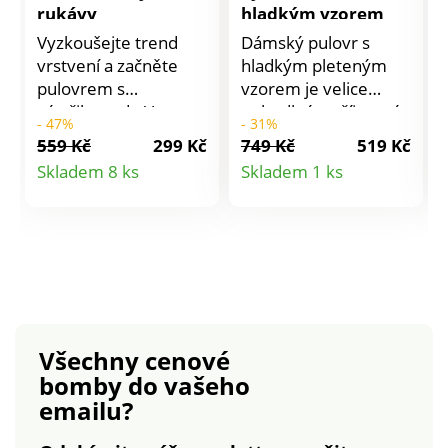
rukávy
hladkým vzorem
Vyzkoušejte trend
Dámský pulovr s
vrstvení a začněte
hladkým pleteným
pulovrem s
vzorem je velice
výstřihem do V a
pohodlný a příjemný
- 47%
- 31%
krátkými rukávy.
na nošení.
559 Kč
299 Kč
749 Kč
519 Kč
Hluboký výstřih do V.
Kombinace elegance
Detail
Detail
Skladem 8 ks
Skladem 1 ks
Krátké rukávy. Spadlá
a barev v módních
produktu
produktu
ramena. Rovný
odstínech. Pulovr má
spodní lem s
kulatý výstřih a
postranními
dlouhé rukávy. Rovný
rozparky. Hladký
spodní lem. Hřejivý
pletený vzor. Hřejivý
materiál, snadná
úplet, snadná údržba.
údržba. Perte na 30
Perte na 30 °C.
°C.
Všechny cenové
bomby
do vašeho
emailu?