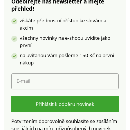
Odebírejte náš newsletter a mějte
přehled!
získáte přednostní přístup ke slevám a
akcím
všechny novinky na e-shopu uvidíte jako
první
na uvítanou Vám pošleme 150 Kč na první
nákup
E-mail
Přihlásit k odběru novinek
Potvrzením dobrovolně souhlasíte se zasíláním
speciálních na míru přizpůsobených novinek