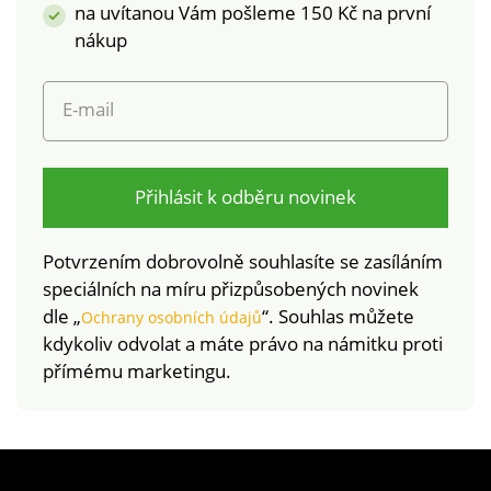
na uvítanou Vám pošleme 150 Kč na první
životnost a
stálobarevnost
nákup
E-mail
Přihlásit k odběru novinek
Potvrzením dobrovolně souhlasíte se zasíláním
speciálních na míru přizpůsobených novinek
dle „
“. Souhlas můžete
Ochrany osobních údajů
kdykoliv odvolat a máte právo na námitku proti
přímému marketingu.