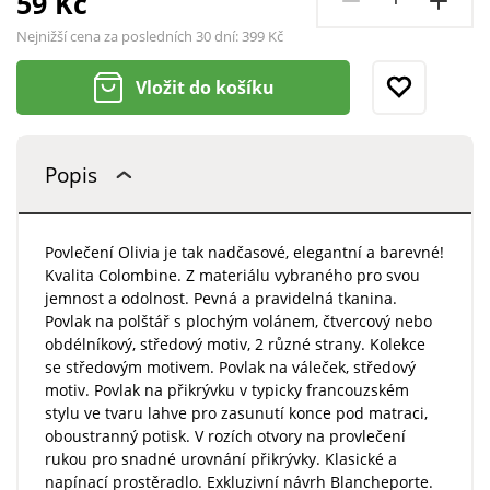
59 Kč
Nejnižší cena za posledních 30 dní:
399 Kč
Vložit do košíku
Popis
Povlečení Olivia je tak nadčasové, elegantní a barevné!
Kvalita Colombine. Z materiálu vybraného pro svou
jemnost a odolnost. Pevná a pravidelná tkanina.
Povlak na polštář s plochým volánem, čtvercový nebo
obdélníkový, středový motiv, 2 různé strany. Kolekce
se středovým motivem. Povlak na váleček, středový
motiv. Povlak na přikrývku v typicky francouzském
stylu ve tvaru lahve pro zasunutí konce pod matraci,
oboustranný potisk. V rozích otvory na provlečení
rukou pro snadné urovnání přikrývky. Klasické a
napínací prostěradlo. Exkluzivní návrh Blancheporte.