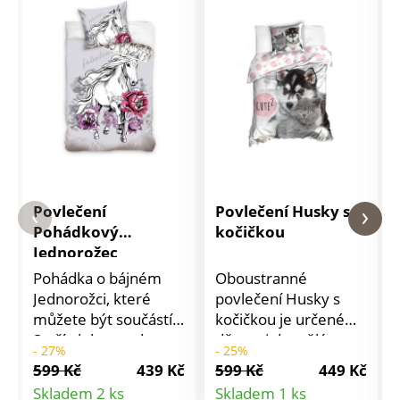
Povlečení
Povlečení Husky s
Pohádkový
kočičkou
Jednorožec
Pohádka o bájném
Oboustranné
Jednorožci, které
povlečení Husky s
můžete být součástí.
kočičkou je určené
Stačí ulehnout do
dětem i dospělým a
- 27%
- 25%
povlečení Pohádkový
má praktické zapínání
599 Kč
439 Kč
599 Kč
449 Kč
Jednorožec, zavřít oči
na zip. Povlečení
Detail
Detail
Skladem 2 ks
Skladem 1 ks