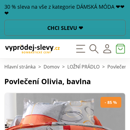
30 % sleva na vše z kategorie DÁMSKÁ MÓDA ❤❤
❤
CHCI SLEVU ❤
Hlavní stránka
>
Domov
>
LOŽNÍ PRÁDLO
>
Povlečení
Povlečení Olivia, bavlna
- 85 %