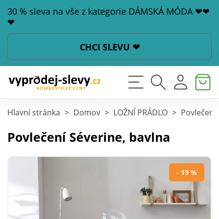
30 % sleva na vše z kategorie DÁMSKÁ MÓDA ❤❤
❤
CHCI SLEVU ❤
Hlavní stránka
>
Domov
>
LOŽNÍ PRÁDLO
>
Povlečení
Povlečení Séverine, bavlna
- 19 %