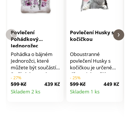
Povlečení
Povlečení Husky s
Pohádkový
kočičkou
Jednorožec
Pohádka o bájném
Oboustranné
Jednorožci, které
povlečení Husky s
můžete být součástí.
kočičkou je určené
Stačí ulehnout do
dětem i dospělým a
- 27%
- 25%
povlečení Pohádkový
má praktické zapínání
599 Kč
439 Kč
599 Kč
449 Kč
Jednorožec, zavřít oči
na zip. Povlečení
Detail
Detail
Skladem 2 ks
Skladem 1 ks
a snít. Materiál: 100%
perte z rubové strany
produktu
produktu
bavlna. Rozměry
se zapnutým zipem a
jednolůžko: polštář
podle pokynů
70 x 90 cm, přikrývka
uvedených na
140 x 200 cm.
obalu.Materiál:
Doporučení: povlečení
kvalitní 100%