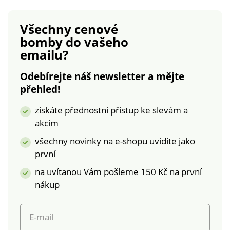
perte z rubové
bavlna.Rozměry
strany, se zapnutým
jednolůžko: polštář
Všechny cenové
zipem a podle
70 x 90 cm, přikrývka
bomby
do vašeho
pokynů uvedených
140 x 200
emailu?
na obalu.
cm. Povlečení Husky
Povlečení Pohádkový
s
Odebírejte náš newsletter a mějte
Jednorožec
kočičkouOboustrannéFototi
přehled!
Oboustranné Jemné
100%
a prodyšné Kvalitní
bavlnaCertifikát ÖKO-
získáte přednostní přístup ke slevám a
100% bavlna -
TEX Standard
akcím
certifikát ÖKO-TEX
100JednolůžkoZapínání
Standard 100.
na zip
všechny novinky na e-shopu uvidíte jako
Jednolůžko Zipové
první
zapínání Dlouhá
na uvítanou Vám pošleme 150 Kč na první
životnost a
stálobarevnost
nákup
E-mail