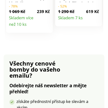
ideální ke
doplní džíny i sukni.
- 78%
- 52%
kombinování s
Lodičkový výstřih.
1 069 Kč
239 Kč
1 290 Kč
619 Kč
jednobarevnými
Spadlá ramena s
Detail
Skladem více
Skladem 7 ks
tričky. Moderní
knoflíky. Dlouhé
Detail
než 10 ks
produktu
žebrování dává
rukávy. Rovný dolní
vyniknout křivkám
lem. Lze prát v
produktu
ženského těla. Kulatý
pračce.
výstřih a spodní okraj
je zakončený
pružným lemem.
Krátké raglánové
Všechny cenové
rukávy a proplétaný
bomby
do vašeho
žebrovaný vzor 2x2
emailu?
na předním díle.
Zadní díl ze žerzeje.
Odebírejte náš newsletter a mějte
přehled!
získáte přednostní přístup ke slevám a
akcím