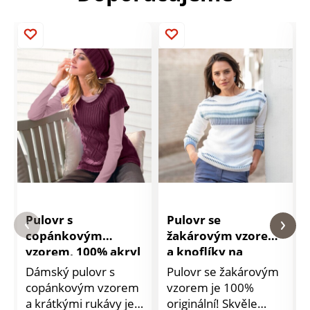
Pulovr s
Pulovr se
copánkovým
žakárovým vzorem
vzorem, 100% akryl
a knoflíky na
ramenou
Dámský pulovr s
Pulovr se žakárovým
copánkovým vzorem
vzorem je 100%
a krátkými rukávy je
originální! Skvěle