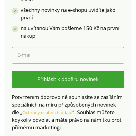
všechny novinky na e-shopu uvidíte jako
první
na uvítanou Vám pošleme 150 Kč na první
nákup
E-mail
Přihlásit k odběru novinek
Potvrzením dobrovolně souhlasíte se zasíláním
speciálních na míru přizpůsobených novinek
dle „
“. Souhlas můžete
Ochrany osobních údajů
kdykoliv odvolat a máte právo na námitku proti
přímému marketingu.