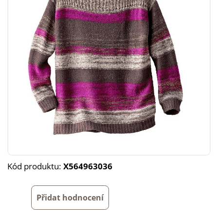
Kód produktu:
X564963036
Přidat hodnocení