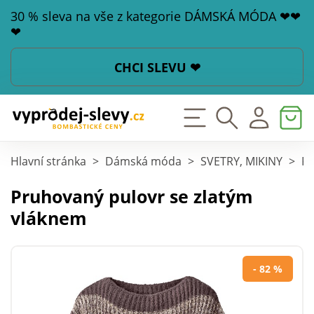
30 % sleva na vše z kategorie DÁMSKÁ MÓDA ❤❤
❤
CHCI SLEVU ❤
Hlavní stránka
>
Dámská móda
>
SVETRY, MIKINY
>
Pu
Pruhovaný pulovr se zlatým
vláknem
- 82 %