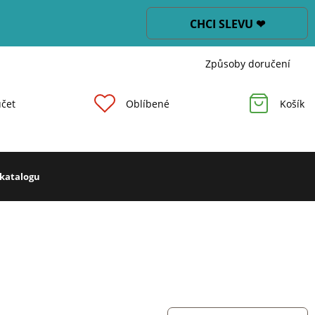
CHCI SLEVU ❤
Způsoby doručení
čet
Oblíbené
Košík
 katalogu