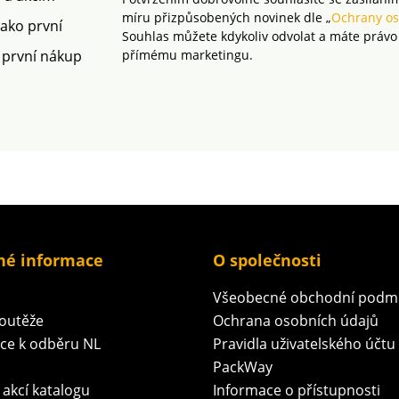
míru přizpůsobených novinek dle „
Ochrany os
jako první
Souhlas můžete kdykoliv odvolat a máte právo
 první nákup
přímému marketingu.
né informace
O společnosti
Všeobecné obchodní podm
soutěže
Ochrana osobních údajů
ace k odběru NL
Pravidla uživatelského účtu
PackWay
 akcí katalogu
Informace o přístupnosti