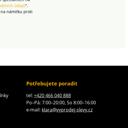
obních údajů
“.
 na námitku proti
Potřebujete poradit
ínky
tel:
+420 466 040 888
Po–Pá: 7:00–20:00, So 8:00–16:00
e-mail:
klara@vyprodej-slevy.cz