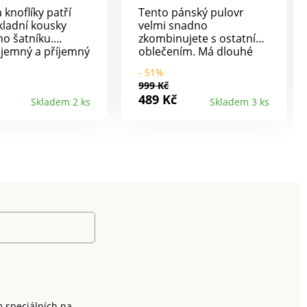
 knoflíky patří
Tento pánský pulovr
kladní kousky
velmi snadno
o šatníku.
zkombinujete s ostatním
 jemný a příjemný
oblečením. Má dlouhé
í. Výstřih do "V".
rukávy a výstřih do V.
- 51%
y ve vzhledu
Příjemně se nosí a velmi
999 Kč
y. Spodní okraj a
snadno udržuje, zárukou
489 Kč
Skladem 2 ks
Skladem 3 ks
s pružným
kvality je značka
2 našité kapsy.
Excellence. Lze prát v
 v pračce,
pračce.
údržba.
m speciálních na