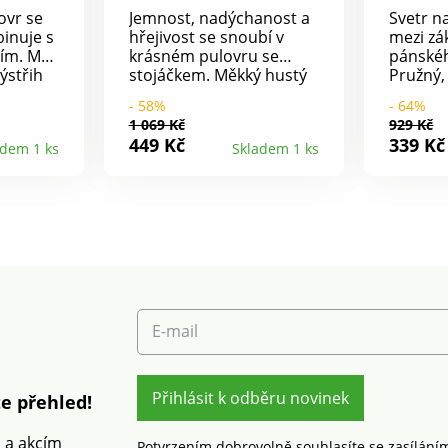
ovr se
Jemnost, nadýchanost a
Svetr na
inuje s
hřejivost se snoubí v
mezi zá
ním. Má
krásném pulovru se
pánskéh
ýstřih
stojáčkem. Měkký hustý
Pružný,
osí, je
úplet. Stojáček. Zipové
na nošen
- 58%
- 64%
rukou
zapínání. Dlouhé rukávy.
Knoflík
1 069 Kč
929 Kč
Rovný spodní lem.
rohovin
449 Kč
339 Kč
adem 1 ks
Skladem 1 ks
át v
Žebrované zakončení.
rukávy 
a cyklus
Společnost Blancheporte
lemem. 
zvolila recyklovaný
Lze prát
polyester, čímž přispívá k
snadná 
boji proti plýtvání a
podporuje odpovědnější
spotřebu, která
respektuje životní
prostředí. Lze prát v
pračce.
E-mail
Přihlásit k odběru novinek
e přehled!
m a akcím
Potvrzením dobrovolně souhlasíte se zasílání