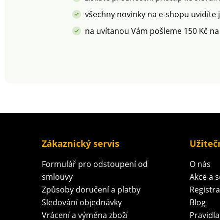
všechny novinky na e-shopu uvidíte 
na uvítanou Vám pošleme 150 Kč na
Zákaznický servis
Užiteč
Formulář pro odstoupení od
O nás
smlouvy
Akce a 
Způsoby doručení a platby
Registr
Sledování objednávky
Blog
Vrácení a výměna zboží
Pravidla