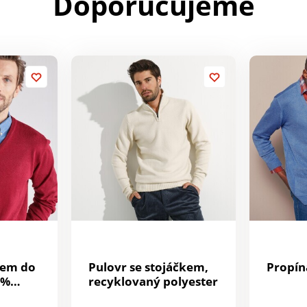
Doporučujeme
hem do
Pulovr se stojáčkem,
Propín
 %
recyklovaný polyester