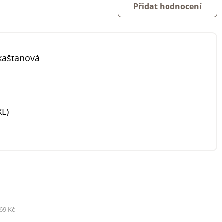
Přidat hodnocení
kaštanová
XL)
69 Kč