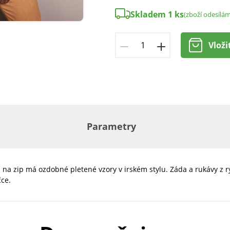
Skladem 1 ks
(zboží odesílá
Vloži
Parametry
na zip má ozdobné pletené vzory v irském stylu. Záda a rukávy z 
čce.