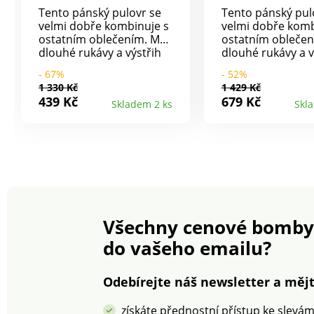
Tento pánský pulovr se
Tento pánský pul
velmi dobře kombinuje s
velmi dobře komb
ostatním oblečením. Má
ostatním obleče
dlouhé rukávy a výstřih
dlouhé rukávy a v
"V". Příjemně se nosí, je
"V". Příjemně se n
- 67%
- 52%
teplý a lehký, zárukou
teplý a lehký, zá
1 330 Kč
1 429 Kč
kvality je značka
kvality je značka
439 Kč
679 Kč
Skladem 2 ks
Skl
Excellence. Lze prát v
Excellence. Lze pr
pračce na 30 °C na cyklus
pračce na 30 °C n
vlna.
vlna.
Všechny cenové bomby
do vašeho emailu?
Odebírejte náš newsletter a mějt
získáte přednostní přístup ke slevá