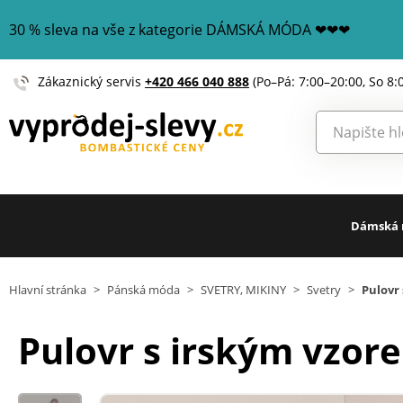
30 % sleva na vše z kategorie DÁMSKÁ MÓDA ❤❤❤
Zákaznický servis
+420 466 040 888
(Po–Pá: 7:00–20:00, So 8:
Dámská
Hlavní stránka
>
Pánská móda
>
SVETRY, MIKINY
>
Svetry
>
Pulovr
Pulovr s irským vzor