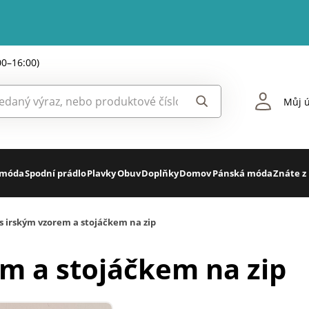
00–16:00)
Můj ú
 móda
Spodní prádlo
Plavky
Obuv
Doplňky
Domov
Pánská móda
Znáte z
 s irským vzorem a stojáčkem na zip
em a stojáčkem na zip