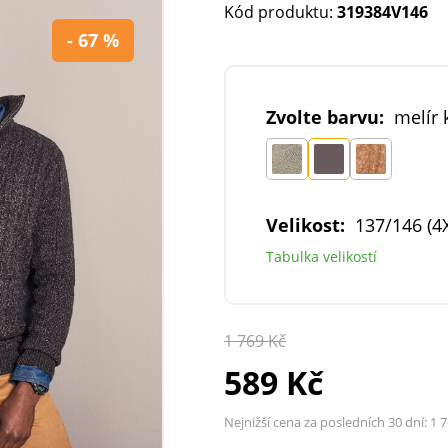
Kód produktu:
319384V146
- 67 %
Zvolte barvu:
melír 
Velikost:
137/146 (4
Tabulka velikostí
1 769 Kč
589 Kč
Nejnižší cena za posledních 30 dní:
1 7