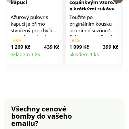
kapucí
copánkvým vzorem
a krátkými rukávy
Ažurový pulovr s
Toužíte po
kapucí je přímo
originálním kousku
stvořený pro chvíle
pro zimní sezónu?
pohody a odpočinku.
Pak zvolte tunikový
- 65%
- 64%
Sportovní střih s
pulovr s krátkými
1 269 Kč
439 Kč
1 099 Kč
399 Kč
kapucí a šňůrkou na
rukávy a pleteným
Detail
Detail
Skladem 1 ks
Skladem 1 ks
stažení. Mix
copánkovým vzorem.
produktu
produktu
ažurového a
Skvělý nejen pro
žerzejového úpletu
vrstvení přes spodní
na kapuci. Dlouhé
košili. Uvolněný
rukávy. Žebrované
výstřih do "V". Krátké
zúžené zakončení.
rukávy. Spadlá
Rovný spodní lem.
ramena. Vpředu
Lze prát v pračce.
copánkový vzor.
Všechny cenové
Rovný spodní lem.
bomby
do vašeho
Postranní rozparky.
emailu?
Zadní díl z rubového