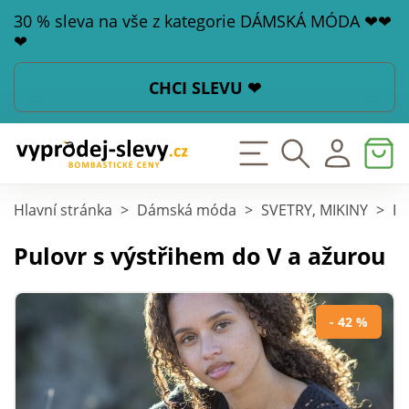
30 % sleva na vše z kategorie DÁMSKÁ MÓDA ❤❤
❤
CHCI SLEVU ❤
Hlavní stránka
>
Dámská móda
>
SVETRY, MIKINY
>
Pu
Pulovr s výstřihem do V a ažurou
- 42 %