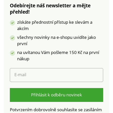
žerzeje. Lichotivá
Odebírejte náš newsletter a mějte
délka. Lze prát v
přehled!
pračce.
získáte přednostní přístup ke slevám a
akcím
všechny novinky na e-shopu uvidíte jako
první
na uvítanou Vám pošleme 150 Kč na první
nákup
E-mail
Přihlásit k odběru novinek
Potvrzením dobrovolně souhlasíte se zasíláním