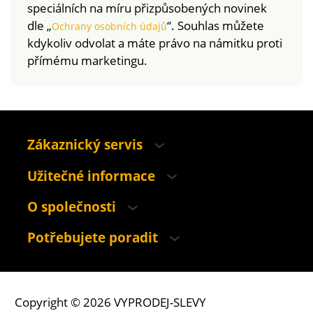
speciálních na míru přizpůsobených novinek
dle „
“. Souhlas můžete
Ochrany osobních údajů
kdykoliv odvolat a máte právo na námitku proti
přímému marketingu.
Zákaznický servis
Užitečné informace
O společnosti
Potřebujete poradit
Copyright © 2026 VYPRODEJ-SLEVY