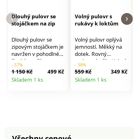
Dlouhý pulovr se
Volný pulovr s
stojáčkem na zip
rukávy k loktům
Dlouhý pulovr se
Volný pulovr oplývá
zipovým stojáčkem je
jemností. Měkký na
navržen v pohodlném
dotek. Rovný
širokém střihu a s
padnoucí střih. Kulatý
- 57%
- 38%
elegantními
výstřih. Rukávy k
1 150 Kč
499 Kč
559 Kč
349 Kč
balonovými rukávy.
loktům. Raglánové
Detail
Detail
Skladem 1 ks
Skladem 1 ks
Zipový stojáček.
průramky. Rovný
produktu
produktu
Dlouhé halenkové
spodní lem. Lze prát
rukávy. Spadlá
v pračce.
ramena. Rovný dolní
lem s bočními
rozparky. Lze prát v
pračce.
Všechny cenové