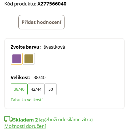
Kód produktu:
X277566040
Přidat hodnocení
Zvolte barvu:
švestková
Velikost:
38/40
38/40
42/44
50
Tabulka velikostí
Skladem 2 ks
(zboží odesíláme zítra)
Možnosti doručení