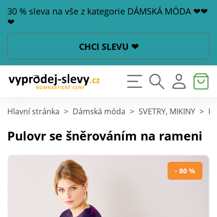
30 % sleva na vše z kategorie DÁMSKÁ MÓDA ❤❤
❤
CHCI SLEVU ❤
Hlavní stránka
>
Dámská móda
>
SVETRY, MIKINY
>
Pu
Pulovr se šněrováním na rameni
- 80 %