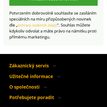
Potvrzením dobrovolně souhlasíte se zasíláním
speciálních na míru přizpůsobených novinek
dle „
“. Souhlas můžete
Ochrany osobních údajů
kdykoliv odvolat a máte právo na námitku proti
přímému marketingu.
Zákaznický servis
Užitečné informace
O společnosti
Potřebujete poradit