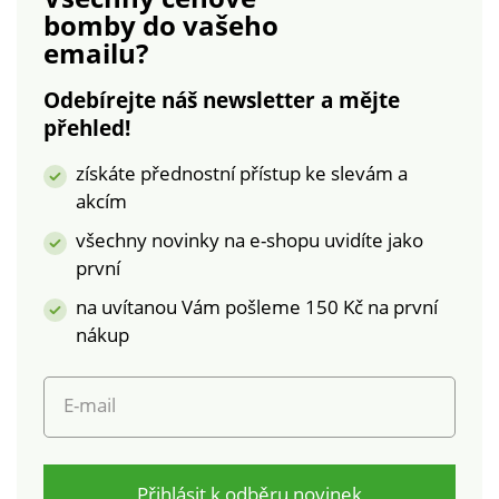
bomby
do vašeho
emailu?
Odebírejte náš newsletter a mějte
přehled!
získáte přednostní přístup ke slevám a
akcím
všechny novinky na e-shopu uvidíte jako
první
na uvítanou Vám pošleme 150 Kč na první
nákup
E-mail
Přihlásit k odběru novinek