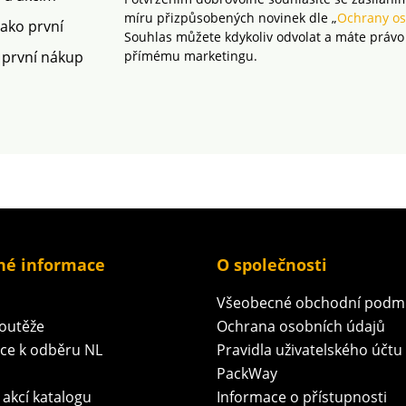
míru přizpůsobených novinek dle „
Ochrany os
jako první
Souhlas můžete kdykoliv odvolat a máte právo
 první nákup
přímému marketingu.
né informace
O společnosti
Všeobecné obchodní podm
soutěže
Ochrana osobních údajů
ace k odběru NL
Pravidla uživatelského účtu
PackWay
 akcí katalogu
Informace o přístupnosti