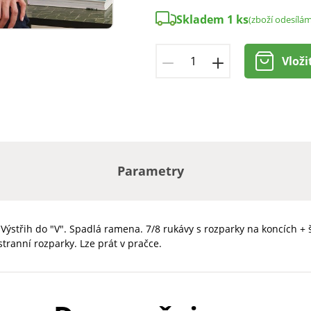
Skladem 1 ks
(zboží odesílám
Vloži
Parametry
. Výstřih do "V". Spadlá ramena. 7/8 rukávy s rozparky na koncích 
ranní rozparky. Lze prát v pračce.