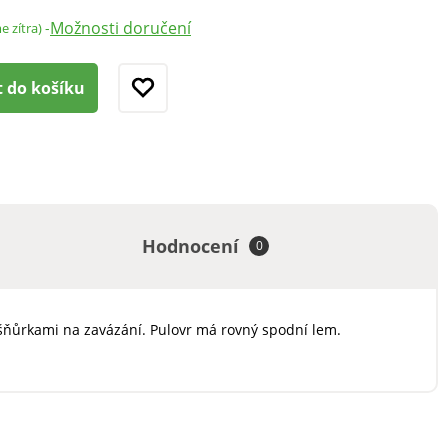
Možnosti doručení
-
e zítra)
t do košíku
Hodnocení
0
+ šňůrkami na zavázání. Pulovr má rovný spodní lem.