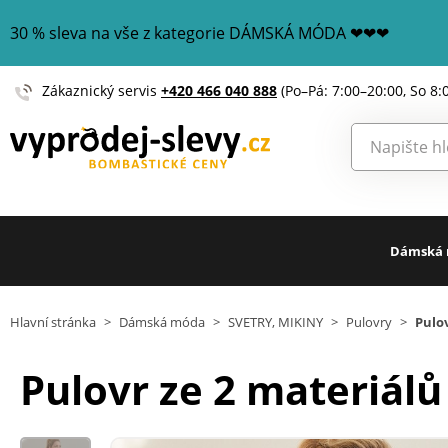
30 % sleva na vše z kategorie DÁMSKÁ MÓDA ❤❤❤
Zákaznický servis
+420 466 040 888
(Po–Pá: 7:00–20:00, So 8:
Dámská
Hlavní stránka
>
Dámská móda
>
SVETRY, MIKINY
>
Pulovry
>
Pulov
Pulovr ze 2 materiálů