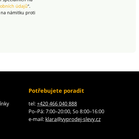
obních údajů
“.
 na námitku proti
Potřebujete poradit
ínky
tel:
+420 466 040 888
Po–Pá: 7:00–20:00, So 8:00–16:00
e-mail:
klara@vyprodej-slevy.cz