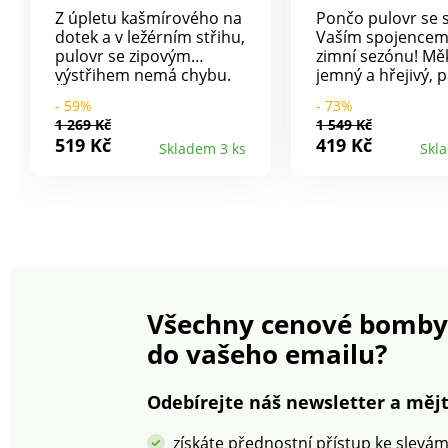
Z úpletu kašmírového na
Pončo pulovr se 
dotek a v ležérním střihu,
Vaším spojencem
pulovr se zipovým
zimní sezónu! Mě
výstřihem nemá chybu.
jemný a hřejivý, 
Žebrovaný vzor na
pohodlí v každém
- 59%
- 73%
náprsence, spodním
okamžiku. Žebro
1 269 Kč
1 549 Kč
lemu a manžetách.
rolákový límec. K
519 Kč
419 Kč
Skladem 3 ks
Skl
Zipový stojáček s
rukávy, spadlá r
kroužkem. Dlouhé
Volný střih. Post
rukávy. Rovný spodní
rozparky. Lze prát
lem, postranní rozparky.
pračce.
Perte na 30 °C.
Všechny cenové bomby
do vašeho emailu?
Odebírejte náš newsletter a mějt
získáte přednostní přístup ke slevá