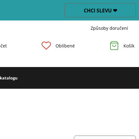
CHCI SLEVU ❤
Způsoby doručení
čet
Oblíbené
Košík
 katalogu