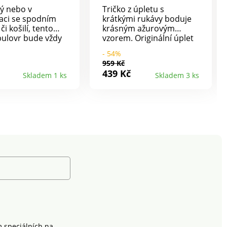
ý nebo v
Tričko z úpletu s
aci se spodním
krátkými rukávy boduje
či košilí, tento
krásným ažurovým
ulovr bude vždy
vzorem. Originální úplet
ně stylový!
ze směsi bavlny a akrylu.
- 54%
délka. Stojáček na
Volný komfortní střih.
959 Kč
opýří rukávy,
Kulatý uvolněný výstřih.
439 Kč
Skladem 1 ks
Skladem 3 ks
lemy a originální
Spadlá ramena tvořící
. Rovný spodní
krátké rukávy. Zúžený,
 prát v pračce.
žebrovaný dolní lem. Lze
prát v pračce.
m speciálních na