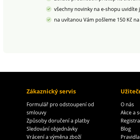
všechny novinky na e-shopu uvidíte 
na uvítanou Vám pošleme 150 Kč na
Zákaznický servis
Užiteč
Formulář pro odstoupení od
O nás
smlouvy
Akce a 
Způsoby doručení a platby
Registr
Sledování objednávky
Blog
Vrácení a výměna zboží
Pravidla