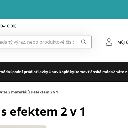
00–16:00)
Můj ú
 móda
Spodní prádlo
Plavky
Obuv
Doplňky
Domov
Pánská móda
Znáte z
r ze 2 materiálů s efektem 2 v 1
 s efektem 2 v 1