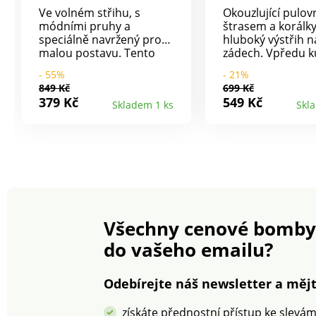
Ve volném střihu, s
Okouzlující pulov
módními pruhy a
štrasem a korálk
speciálně navržený pro
hluboký výstřih n
malou postavu. Tento
zádech. Vpředu k
pulovr bez rukávů nemá
výstřih. Vzadu hl
- 55%
- 21%
chybu. Navržený pro
výstřih do "V". Ko
849 Kč
699 Kč
ženy s výškou 160 cm a
štras vpředu a k
379 Kč
549 Kč
Skladem 1 ks
Skl
méně (ale je vhodný také
výstřihu do "V" n
pro ženy, které rády nosí
zádech. Dlouhé
krátké pulovry).
halenkové rukávy.
Lodičkový výstřih.
prát v pračce.
Aktuální rovný střih. Bez
rukávů, spadlá ramena.
Horizontální pruhy.
Žebrovaný lem. Rovný
spodní lem. Lze prát v
Všechny cenové bomby
pračce.
do vašeho emailu?
Odebírejte náš newsletter a mějt
získáte přednostní přístup ke slevá