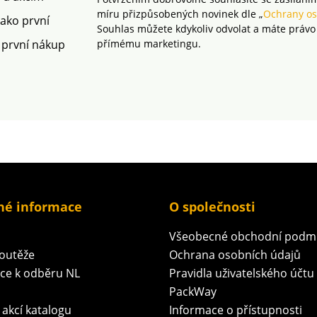
míru přizpůsobených novinek dle „
Ochrany os
jako první
Souhlas můžete kdykoliv odvolat a máte právo
 první nákup
přímému marketingu.
né informace
O společnosti
Všeobecné obchodní podm
soutěže
Ochrana osobních údajů
ace k odběru NL
Pravidla uživatelského účtu
PackWay
 akcí katalogu
Informace o přístupnosti