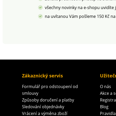
všechny novinky na e-shopu uvidíte 
na uvítanou Vám pošleme 150 Kč na
Zákaznický servis
Užiteč
Formulář pro odstoupení od
O nás
smlouvy
Akce a 
Způsoby doručení a platby
Registr
Sledování objednávky
Blog
Vrácení a výměna zboží
Pravidla