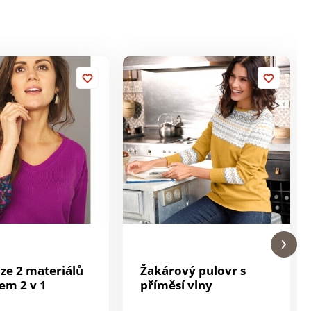
 ze 2 materiálů
Žakárový pulovr s
tem 2 v 1
příměsí vlny