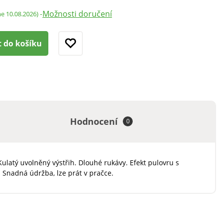
Možnosti doručení
-
me 10.08.2026)
t do košíku
Hodnocení
0
 Kulatý uvolněný výstřih. Dlouhé rukávy. Efekt pulovru s
Snadná údržba, lze prát v pračce.