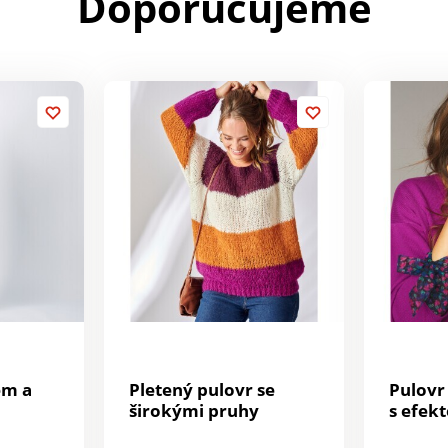
Doporučujeme
em a
Pletený pulovr se
Pulovr
širokými pruhy
s efek