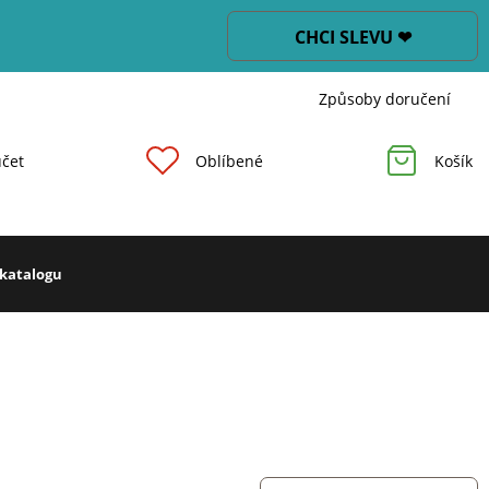
CHCI SLEVU ❤
Způsoby doručení
čet
Oblíbené
Košík
 katalogu