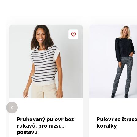
Pruhovaný pulovr bez
Pulovr se štras
rukávů, pro nižší
korálky
postavu