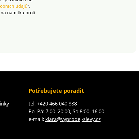
obních údajů
“.
 na námitku proti
Potřebujete poradit
ínky
tel:
+420 466 040 888
Po–Pá: 7:00–20:00, So 8:00–16:00
e-mail:
klara@vyprodej-slevy.cz