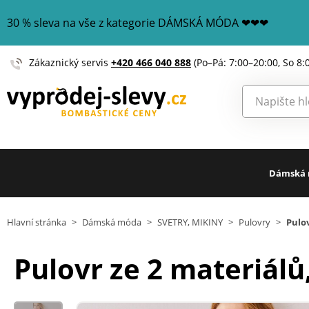
30 % sleva na vše z kategorie DÁMSKÁ MÓDA ❤❤❤
Zákaznický servis
+420 466 040 888
(Po–Pá: 7:00–20:00, So 8:
Dámská
Hlavní stránka
>
Dámská móda
>
SVETRY, MIKINY
>
Pulovry
>
Pulov
Pulovr ze 2 materiálů