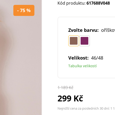
Kód produktu:
617688V048
- 75 %
Zvolte barvu:
oříško
Velikost:
46/48
Tabulka velikostí
1 189 Kč
299 Kč
Nejnižší cena za posledních 30 dní:
1 1