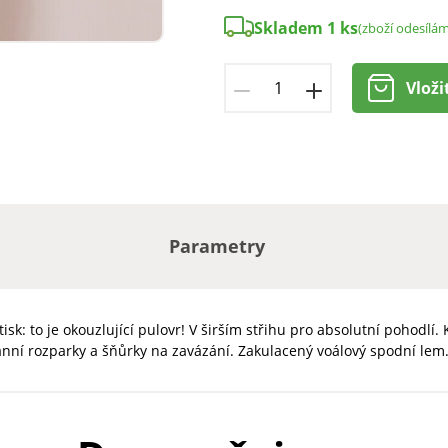
Skladem 1 ks
(zboží odesílá
Vloži
Parametry
isk: to je okouzlující pulovr! V širším střihu pro absolutní pohodlí.
í rozparky a šňůrky na zavázání. Zakulacený voálový spodní lem. 