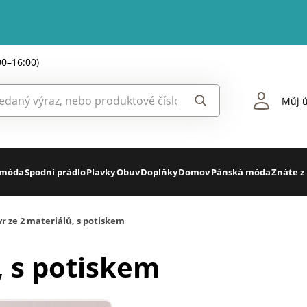
00–16:00)
Můj ú
 móda
Spodní prádlo
Plavky
Obuv
Doplňky
Domov
Pánská móda
Znáte z
r ze 2 materiálů, s potiskem
, s potiskem