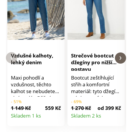
Vzdušné kalhoty,
Strečové bootcut
lehký denim
džegíny pro nižší
postavu
Maxi pohodlí a
Bootcut zeštíhlující
vzdušnost, těchto
střih a komfortní
kalhot se nebudete
materiál: tyto džegíny
chtít vzdát. Běžná
z úpletu s efektem
- 51%
- 69%
výška pasu. Vsazený
denimu jsou skvělé.
1 149 Kč
559 Kč
1 270 Kč
od 399 Kč
a tvarovaný pas s
Strečový úplet v
Detail
Detail
Skladem 1 ks
Skladem 2 ks
poutky, vzadu pružný
denimovém vzhledu.
produktu
produktu
pro extra pohodlí.
Běžná výška pasu.
Zapínání na zip a
Bootcut střih,