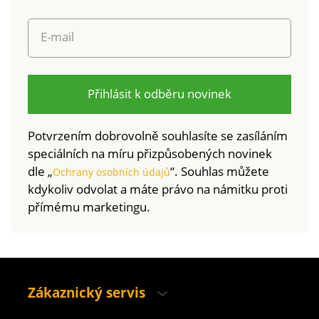
podrobeny
laboratorním testům
E-mail
na široké spektrum
škodlivých látek a
výrobek je bezpečný
nad rámec platných
Přihlásit k odběru novinek
norem. Lze prát v
pračce.
Potvrzením dobrovolně souhlasíte se zasíláním
speciálních na míru přizpůsobených novinek
dle „
“. Souhlas můžete
Ochrany osobních údajů
kdykoliv odvolat a máte právo na námitku proti
přímému marketingu.
Zákaznický servis