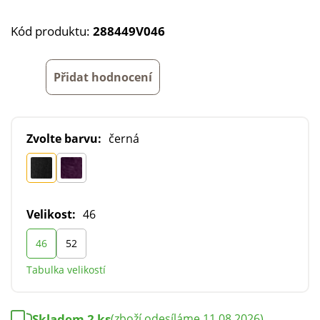
Kód produktu:
288449V046
Přidat hodnocení
Zvolte barvu:
černá
Velikost:
46
46
52
Tabulka velikostí
Skladem 2 ks
(zboží odesíláme 11.08.2026)