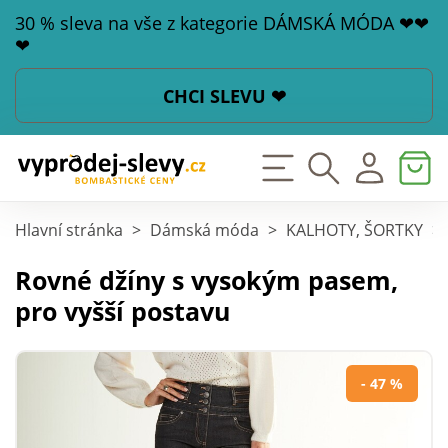
30 % sleva na vše z kategorie DÁMSKÁ MÓDA ❤❤
❤
CHCI SLEVU ❤
Hlavní stránka
>
Dámská móda
>
KALHOTY, ŠORTKY
>
Rovné džíny s vysokým pasem,
pro vyšší postavu
- 47 %