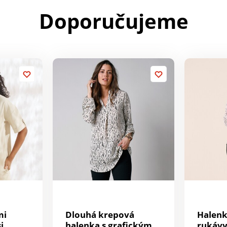
Doporučujeme
mi
Dlouhá krepová
Halenk
i
halenka s grafickým
rukávy