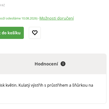
9 Kč
Možnosti doručení
-
boží odesíláme 10.08.2026)
t do košíku
Hodnocení
0
k květin. Kulatý výstřih s průstřihem a šňůrkou na