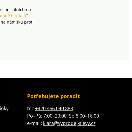
m speciálních na
obních údajů
“.
 na námitku proti
Potřebujete poradit
ínky
tel:
+420 466 040 888
Po–Pá: 7:00–20:00, So 8:00–16:00
e-mail:
klara@vyprodej-slevy.cz