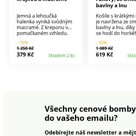
bavlny a lnu
Jemná a lehoučká
Košile s krátkými
halenka vyniká svůdným
je navržena ze sm
macramé. Z kreponu v
bavlny a lnu, dík
pomačkaném vzhledu.
se hodí do horké
Originální výstřih se
počasí. Sezónní m
- 70%
- 43%
šňůrkou na zavázání a
Košilový límeček.
1 250 Kč
1 089 Kč
střapce. Vpředu 2
průramky. Krátké
379 Kč
619 Kč
Skladem 2 ks
Skl
macramé pruhy. Spadlá
s ohrnutím a kno
ramena a rukávy s
patkou. Vpředu
ohrnutím. Vpředu i
knoflíková léga. 
vzadu krajka a nařasení.
vsadka a sklady. 
Rovný dolní lem. Lze prát
náprsní kapsy, R
v pračce.
spodní lem. Stan
100 podle Oeko-T
CQ 1216 / 3 IFTH)
známka označuje t
Všechny cenové bomby
výrobky, které by
podrobeny labor
do vašeho emailu?
testům na široké
spektrum škodliv
látek a výrobek je
Odebírejte náš newsletter a mějt