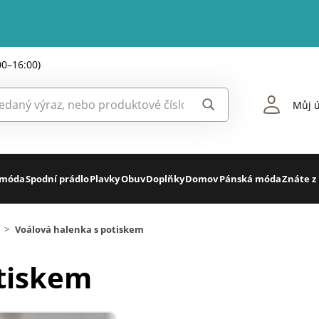
00–16:00)
Můj ú
 móda
Spodní prádlo
Plavky
Obuv
Doplňky
Domov
Pánská móda
Znáte z
>
Voálová halenka s potiskem
otiskem