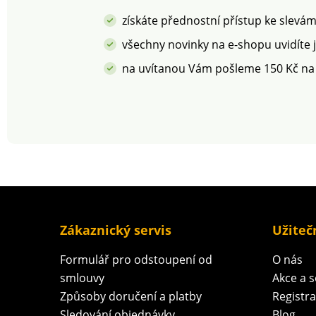
bezpečný nad rá
platných norem. 
získáte přednostní přístup ke slevá
v pračce.
všechny novinky na e-shopu uvidíte 
na uvítanou Vám pošleme 150 Kč na
Zákaznický servis
Užiteč
Formulář pro odstoupení od
O nás
smlouvy
Akce a 
Způsoby doručení a platby
Registr
Sledování objednávky
Blog