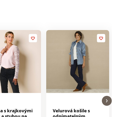
a s krajkovými
Velurová košile s
 a stuhou na
odnímatelným