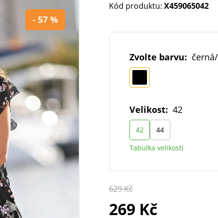
Kód produktu:
X459065042
- 57 %
Zvolte barvu:
černá/
Velikost:
42
42
44
Tabulka velikostí
629 Kč
269 Kč