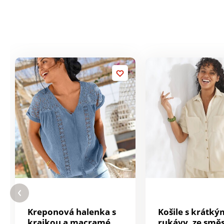
Kreponová halenka s
Košile s krátký
krajkou a macramé
rukávy, ze směs