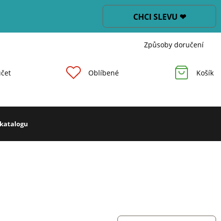
CHCI SLEVU ❤
Způsoby doručení
čet
Oblíbené
Košík
 katalogu