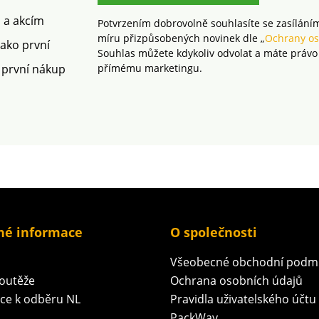
mec
Lze prát
m a akcím
Potvrzením dobrovolně souhlasíte se zasílání
míru přizpůsobených novinek dle „
Ochrany os
jako první
Souhlas můžete kdykoliv odvolat a máte právo
 první nákup
přímému marketingu.
né informace
O společnosti
Všeobecné obchodní podm
soutěže
Ochrana osobních údajů
ace k odběru NL
Pravidla uživatelského účtu
PackWay