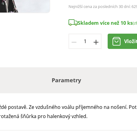
Nejnižší cena za posledních 30 dní:
62
Skladem více než 10 ks
(z
Vloži
Parametry
ždé postavě. Ze vzdušného voálu příjemného na nošení. Potis
rotažená šňůrka pro halenkový vzhled.