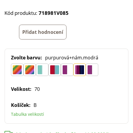
Kód produktu:
718981V085
Přidat hodnocení
Zvolte barvu:
purpurová+nám.modrá
Velikost:
70
Košíček:
B
Tabulka velikostí