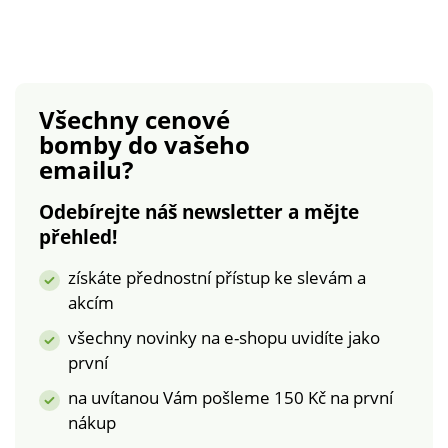
Amourette zn.
Mezi košíčky mašlička
Triumph. Košíčky s
a perleťové bižu
tylovou podšívkou.
zdobení. Trojité
Polotransparentní
háčkové zapínání, 3
krajka s květinovým
pozice. Lze prát v
Všechny cenové
vzorem v dekoltu a
pračce.
bomby
do vašeho
mezi košíčky.
emailu?
Vlnkované zakončení
dekoltu a spodního
Odebírejte náš newsletter a mějte
lemu. Mezi košíčky
přehled!
ažura s našitou
růžičkou. Pružná a
získáte přednostní přístup ke slevám a
vzadu nastavitelná
akcím
ramínka. Vzadu
háčkové zapínání na 3
všechny novinky na e-shopu uvidíte jako
pozice. Standard 100
první
podle Oeko-Tex (n°
na uvítanou Vám pošleme 150 Kč na první
CQ 1216 / 3). Tato
známka označuje
nákup
textilní výrobky, které