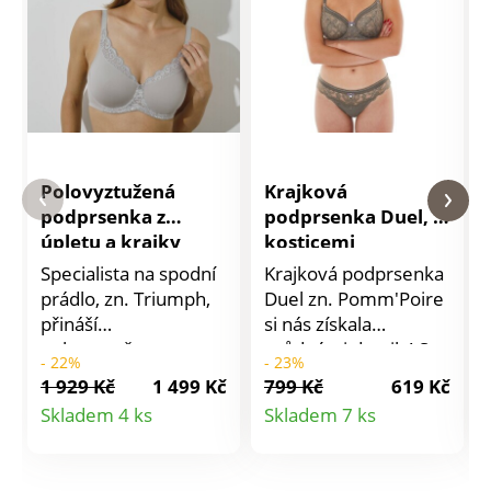
Polovyztužená
Krajková
podprsenka z
podprsenka Duel, s
úpletu a krajky
kosticemi
Amourette
Specialista na spodní
Krajková podprsenka
Triumph, s
prádlo, zn. Triumph,
Duel zn. Pomm'Poire
kosticemi
přináší
si nás získala
polovyztuženou
svůdnými detaily! S
- 22%
- 23%
podprsenku
kosticemi. Speciálně
1 929 Kč
1 499 Kč
799 Kč
619 Kč
Amourette, která je
stahující. Celá
Detail
Detail
Skladem 4 ks
Skladem 7 ks
svůdná a pohodlná
potažená květinovou
produktu
produktu
zároveň. Podprsenka
krajkou. Široká, vzadu
s kosticemi
nastavitelná ramínka.