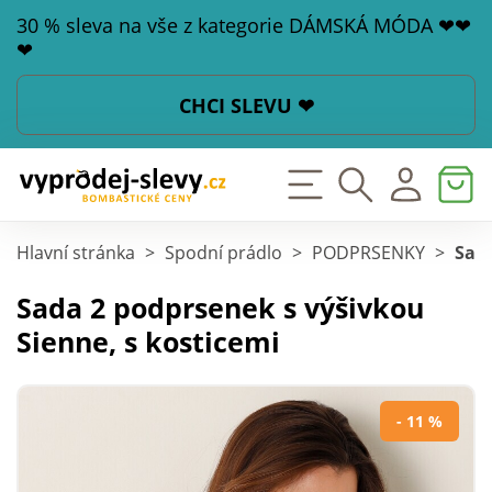
30 % sleva na vše z kategorie DÁMSKÁ MÓDA ❤❤
❤
CHCI SLEVU ❤
Hlavní stránka
>
Spodní prádlo
>
PODPRSENKY
>
Sada
Sada 2 podprsenek s výšivkou
Sienne, s kosticemi
- 11 %