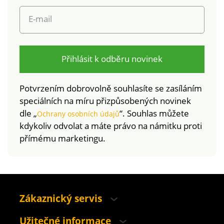
byly podrobeny
E-mail
laboratorním testům
na široké spektrum
škodlivých látek a
výrobek je bezpečný
Přihlásit k odběru novinek
nad rámec platných
norem. Lze prát v
Potvrzením dobrovolně souhlasíte se zasíláním
pračce.
speciálních na míru přizpůsobených novinek
dle „
“. Souhlas můžete
Ochrany osobních údajů
kdykoliv odvolat a máte právo na námitku proti
přímému marketingu.
Zákaznický servis
Užitečné informace