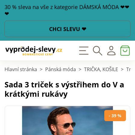
30 % sleva na vše z kategorie DÁMSKÁ MÓDA ❤❤
❤
CHCI SLEVU ❤
Hlavní stránka
>
Pánská móda
>
TRIČKA, KOŠILE
>
Tri
Sada 3 triček s výstřihem do V a
krátkými rukávy
- 39 %