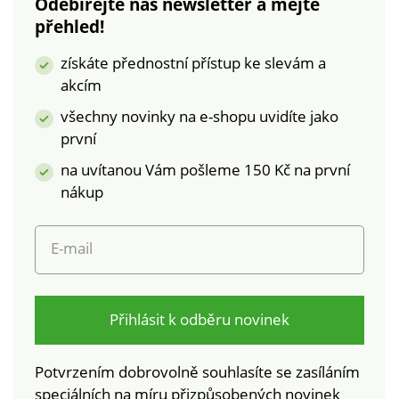
Odebírejte náš newsletter a mějte
výrobky, které byly
přehled!
podrobeny
laboratorním testům
získáte přednostní přístup ke slevám a
na široké spektrum
akcím
škodlivých látek a
výrobek je bezpečný
všechny novinky na e-shopu uvidíte jako
nad rámec platných
první
norem. Lze prát v
na uvítanou Vám pošleme 150 Kč na první
pračce.
nákup
E-mail
Přihlásit k odběru novinek
Potvrzením dobrovolně souhlasíte se zasíláním
speciálních na míru přizpůsobených novinek