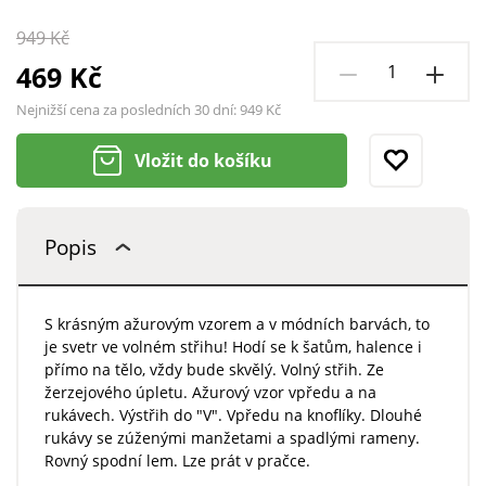
949 Kč
469 Kč
Nejnižší cena za posledních 30 dní:
949 Kč
Vložit do košíku
Popis
S krásným ažurovým vzorem a v módních barvách, to
je svetr ve volném střihu! Hodí se k šatům, halence i
přímo na tělo, vždy bude skvělý. Volný střih. Ze
žerzejového úpletu. Ažurový vzor vpředu a na
rukávech. Výstřih do "V". Vpředu na knoflíky. Dlouhé
rukávy se zúženými manžetami a spadlými rameny.
Rovný spodní lem. Lze prát v pračce.