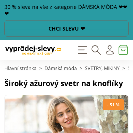
30 % sleva na vše z kategorie DÁMSKÁ MÓDA ❤❤
❤
CHCI SLEVU ❤
Hlavní stránka
>
Dámská móda
>
SVETRY, MIKINY
>
Sv
Široký ažurový svetr na knoflíky
- 51 %