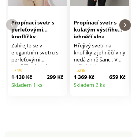
Propínací svetr s
Propínací svetr s
perleťovými
kulatým výstřihem,
knoflíčky
jehněčí vlna
Zahřejte se v
Hřejivý svetr na
elegantním svetru s
knoflíky z jehněčí vlny
perleťovými
nedá zimě šanci. V
knoflíčky, kterému
zářivých barvách a
- 74%
- 52%
neschází šarm.
snadný na údržbu.
1 130 Kč
299 Kč
1 369 Kč
659 Kč
Hladký pletený vzor
Kulatý výstřih.
Detail
Detail
Skladem 1 ks
Skladem 2 ks
měkký na dotek.
Vpředu knoflíková
produktu
produktu
Kulatý výstřih.
léga. Dlouhé rukávy.
Vpředu na perleťové
2 kapsy s paspulkou.
knoflíčky. Dlouhé
Rovný spodní lem.
rukávy. Rovný dolní
Lze prát v pračce.
lem. Lze prát v
pračce.