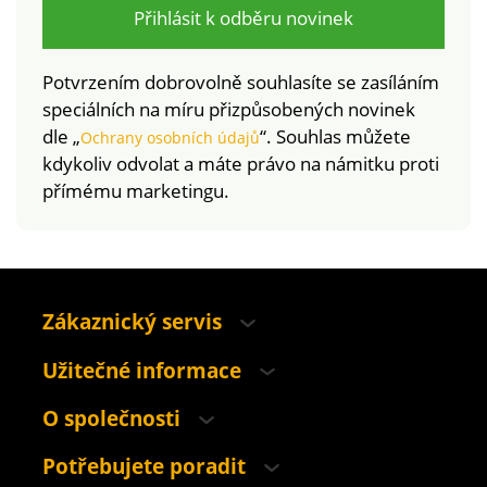
Přihlásit k odběru novinek
Potvrzením dobrovolně souhlasíte se zasíláním
speciálních na míru přizpůsobených novinek
dle „
“. Souhlas můžete
Ochrany osobních údajů
kdykoliv odvolat a máte právo na námitku proti
přímému marketingu.
Zákaznický servis
Užitečné informace
O společnosti
Potřebujete poradit