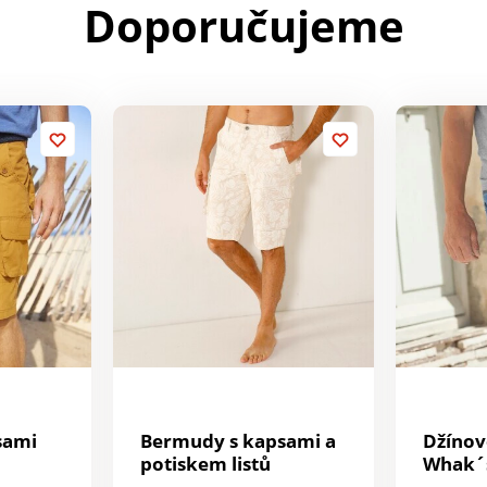
Doporučujeme
sami
Bermudy s kapsami a
Džíno
potiskem listů
Whak´