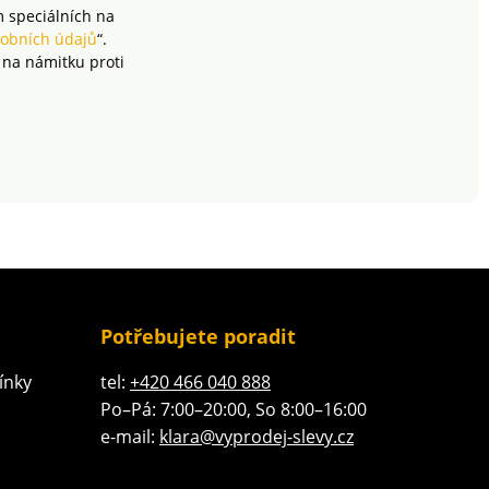
m speciálních na
obních údajů
“.
 na námitku proti
Potřebujete poradit
ínky
tel:
+420 466 040 888
Po–Pá: 7:00–20:00, So 8:00–16:00
e-mail:
klara@vyprodej-slevy.cz