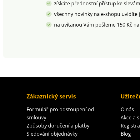
získáte přednostní přístup ke slevá
všechny novinky na e-shopu uvidíte 
na uvítanou Vám pošleme 150 Kč na
Zákaznický servis
Užiteč
Formulář pro odstoupení od
O nás
smlouvy
Akce a 
Způsoby doručení a platby
Registr
Sledování objednávky
Blog