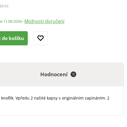
69 Kč
Možnosti doručení
-
me 11.08.2026)
t do košíku
Hodnocení
0
 knoflík. Vpředu 2 našité kapsy s originálním zapínáním. 2