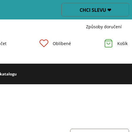
CHCI SLEVU ❤
Způsoby doručení
čet
Oblíbené
Košík
 katalogu