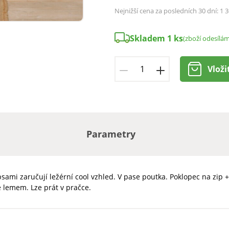
Nejnižší cena za posledních 30 dní:
1 3
Skladem 1 ks
(zboží odesílá
Vloži
Parametry
ami zaručují ležérní cool vzhled. V pase poutka. Poklopec na zip +
é lemem. Lze prát v pračce.