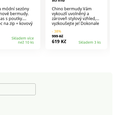
u módní sezóny
Chino bermudy Vám
ínové bermudy.
vykouzlí uvolněný a
as s poutky.
zároveň stylový vzhled,
c na zip + kovový
vyzkoušejte je! Dokonale
. Vpředu a vzadu
padnoucí, střižené z
- 38%
 2 zakulacené
pružného plátna. Vnitřek
999 Kč
 1 kapsička
pasu ze šambré. Rovný
Skladem více
619 Kč
než 10 ks
Skladem 3 ks
 Vzadu zvýšený
moderní střih. V pase
du 2 našité kapsy.
poutka. Zapínání na zip +
ce zakončené
1 knoflík. 2 klínové kapsy.
Lze prát v
1 kapsička. 2 kapsy s
knoflíkovou paspulkou
vzadu. Lze prát v pračce.