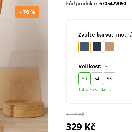
Kód produktu:
670547V050
- 76 %
Zvolte barvu:
modr
Velikost:
50
50
54
56
Tabulka velikostí
1 369 Kč
329 Kč