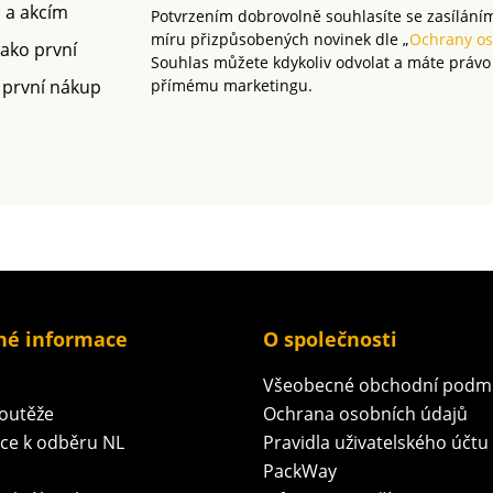
m a akcím
Potvrzením dobrovolně souhlasíte se zasílání
míru přizpůsobených novinek dle „
Ochrany os
jako první
Souhlas můžete kdykoliv odvolat a máte právo
 první nákup
přímému marketingu.
né informace
O společnosti
Všeobecné obchodní podm
soutěže
Ochrana osobních údajů
ace k odběru NL
Pravidla uživatelského účtu
PackWay