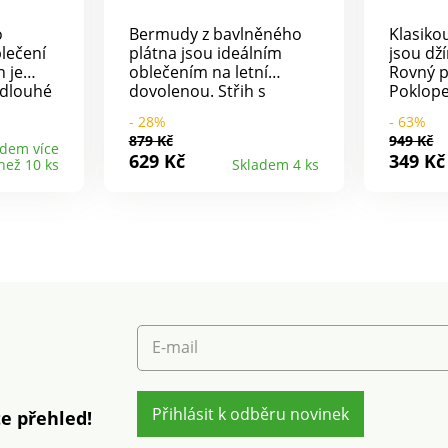
o
Bermudy z bavlněného
Klasiko
lečení
plátna jsou ideálním
jsou dž
n je
oblečením na letní
Rovný p
 dlouhé
dovolenou. Střih s
Poklope
jí pas s
mnoha kapsami,
knoflík
- 28%
- 63%
 a
pohodlný a praktický.
prošití.
879 Kč
949 Kč
2 kapsy
Plochý pásek s poutky.
kapsy +
adem více
629 Kč
349 Kč
než 10 ks
Skladem 4 ks
ané
Vpředu zapínání na zip a
vpředu.
opami na
2 klínové kapsy. 2 našité
díl. Vza
ch a 2
kapsy s patkami a
Nohavi
na
patenty po stranách a 2
lemem. 
žijte si
kapsy vzadu.
pračce.
za
E-mail
Přihlásit k odběru novinek
e přehled!