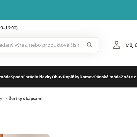
00–16:00)
Můj ú
 móda
Spodní prádlo
Plavky
Obuv
Doplňky
Domov
Pánská móda
Znáte z
ky
>
Šortky s kapsami