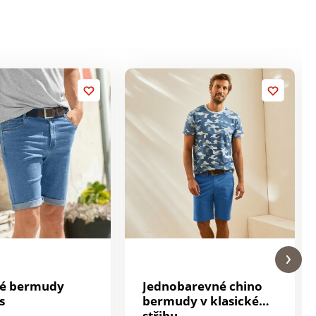
vé bermudy
Jednobarevné chino
s
bermudy v klasickém
střihu