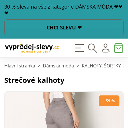
30 % sleva na vše z kategorie DÁMSKÁ MÓDA ❤❤
❤
CHCI SLEVU ❤
Hlavní stránka
>
Dámská móda
>
KALHOTY, ŠORTKY
>
Strečové kalhoty
- 59 %