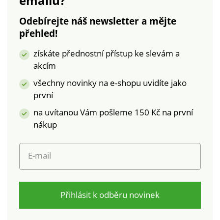
emailu?
aplikací. Lze prát v
pračce.
Odebírejte náš newsletter a mějte
přehled!
získáte přednostní přístup ke slevám a
akcím
všechny novinky na e-shopu uvidíte jako
první
na uvítanou Vám pošleme 150 Kč na první
nákup
E-mail
Přihlásit k odběru novinek