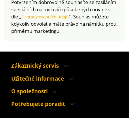
Potvrzením dobrovolně souhlasíte se zasíláním
speciálních na míru přizpůsobených novinek
dle „
“. Souhlas můžete
Ochrany osobních údajů
kdykoliv odvolat a máte právo na námitku proti
přímému marketingu.
Zákaznický servis
Užitečné informace
O společnosti
Potřebujete poradit