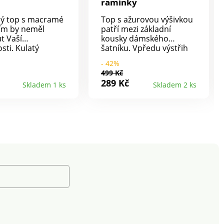
ramínky
ný top s macramé
Top s ažurovou výšivkou
ím by neměl
patří mezi základní
t Vaší
kousky dámského
sti. Kulatý
šatníku. Vpředu výstřih
 se širokou
do "V" s výšivkou tón v
- 42%
é vsadkou. Pod
tónu a vlnkovaným
499 Kč
 nařasení. Úzká
zakončením. Vzadu
289 Kč
Skladem 1 ks
Skladem 2 ks
telná ramínka.
rovný výstřih. Úzká
zadní díl. Rovný
nastavitelná ramínka.
lem. Z jemného
Prsní záševky. Rovný
ého žerzeje. Lze
spodní lem. Lze prát v
pračce.
pračce.