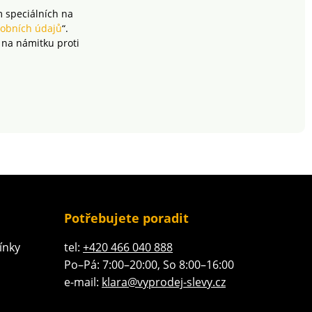
m speciálních na
obních údajů
“.
 na námitku proti
Potřebujete poradit
ínky
tel:
+420 466 040 888
Po–Pá: 7:00–20:00, So 8:00–16:00
e-mail:
klara@vyprodej-slevy.cz