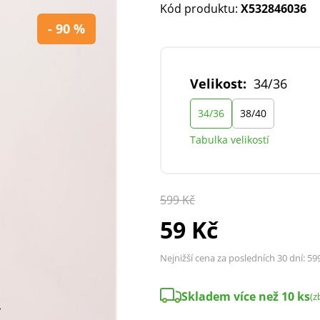
Kód produktu:
X532846036
- 90 %
Velikost:
34/36
34/36
38/40
Tabulka velikostí
599 Kč
59 Kč
Nejnižší cena za posledních 30 dní:
59
Skladem více než 10 ks
(z