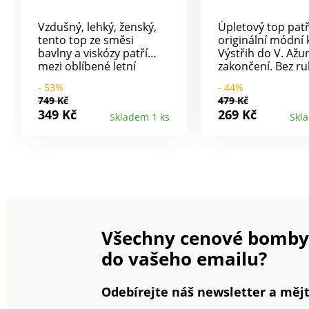
Vzdušný, lehký, ženský,
Úpletový top patř
tento top ze směsi
originální módní 
bavlny a viskózy patří
Výstřih do V. Ažu
mezi oblíbené letní
zakončení. Bez ru
kousky. Ze vzdušného
Rovný střih snad
- 53%
- 44%
úpletu snadného na
nošení. Lze prát v
749 Kč
479 Kč
údržbu. Kulatý výstřih s
349 Kč
269 Kč
Skladem 1 ks
Skl
knoflíčky ve vzhledu
rohoviny. Macramé
náprsenka s podšívkou +
nařasení. Bez rukávů.
Rovný dolní lem. Lze prát
v pračce.
Všechny cenové bomby
do vašeho emailu?
Odebírejte náš newsletter a mějt