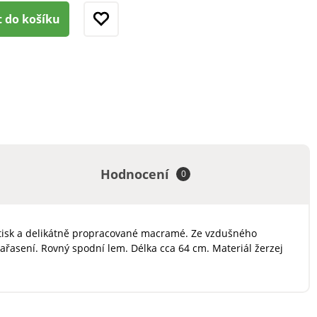
t do košíku
Hodnocení
0
 potisk a delikátně propracované macramé. Ze vzdušného
řasení. Rovný spodní lem. Délka cca 64 cm. Materiál žerzej