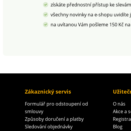
získáte přednostní přístup ke slevá
všechny novinky na e-shopu uvidíte 
na uvítanou Vám pošleme 150 Kč na
Zákaznický servis
Užiteč
Formulář pro odstoupení od
O nás
smlouvy
Akce a 
Způsoby doručení a platby
Registr
Sledování objednávky
Blog