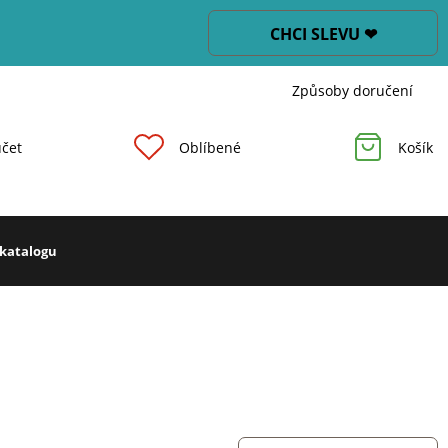
CHCI SLEVU ❤
Způsoby doručení
čet
Oblíbené
Košík
 katalogu