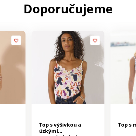
Doporučujeme
Top s výšivkou a
Top s
úzkými