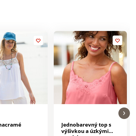
 macramé
Jednobarevný top s
výšivkou a úzkými