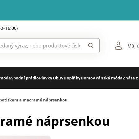
00–16:00)
Můj ú
 móda
Spodní prádlo
Plavky
Obuv
Doplňky
Domov
Pánská móda
Znáte z
 potiskem a macramé náprsenkou
cramé náprsenkou