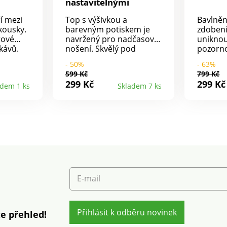
nastavitelnými
ramínky, s potiskem
í mezi
Top s výšivkou a
Bavlně
kousky.
barevným potiskem je
zdoben
rové
navržený pro nadčasové
uniknou
kávů.
nošení. Skvělý pod
pozorno
ný na
sakem nebo svetrem, se
výstřih
- 50%
- 63%
 pračce.
sukní i kalhotami, nikdy
macram
599 Kč
799 Kč
mu neschází šarm.
vsadkou
299 Kč
299 Kč
adem 1 ks
Skladem 7 ks
Vpředu výstřih do V s
nastavi
výšivkou a vlnkovaným
Pružný 
zakončením. Vzadu
spodní 
rovný výstřih,
bavlněn
Nastavitelná úzká
prát v 
ramínka. Prsní záševky.
Rovný dolní lem. Lze prát
v pračce.
E-mail
Přihlásit k odběru novinek
e přehled!