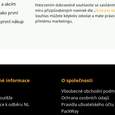
m a akcím
Potvrzením dobrovolně souhlasíte se zasílání
míru přizpůsobených novinek dle „
Ochrany os
jako první
Souhlas můžete kdykoliv odvolat a máte právo
 první nákup
přímému marketingu.
né informace
O společnosti
Všeobecné obchodní podm
soutěže
Ochrana osobních údajů
ace k odběru NL
Pravidla uživatelského účtu
PackWay