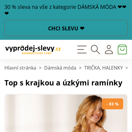
30 % sleva na vše z kategorie DÁMSKÁ MÓDA ❤❤
❤
CHCI SLEVU ❤
Hlavní stránka
>
Dámská móda
>
TRIČKA, HALENKY
>
Top s krajkou a úzkými ramínky
- 83 %