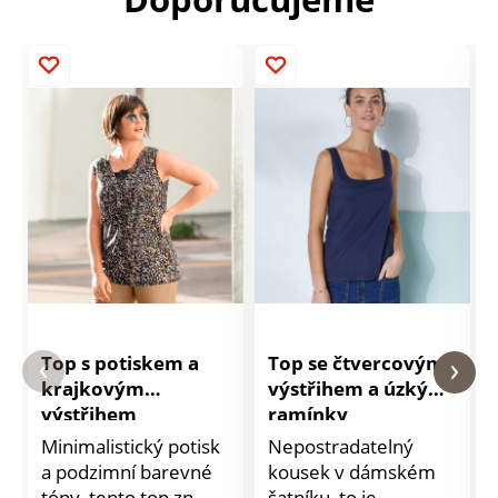
Top s potiskem a
Top se čtvercovým
krajkovým
výstřihem a úzkými
výstřihem
ramínky
Minimalistický potisk
Nepostradatelný
a podzimní barevné
kousek v dámském
tóny, tento top zn.
šatníku, to je