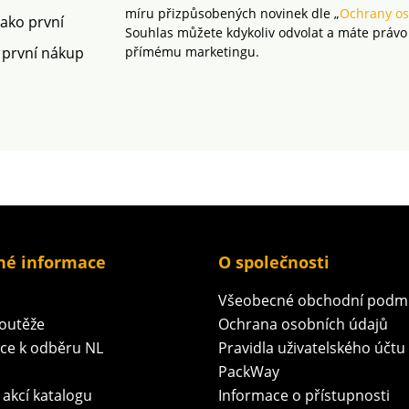
míru přizpůsobených novinek dle „
Ochrany os
jako první
Souhlas můžete kdykoliv odvolat a máte právo
 první nákup
přímému marketingu.
né informace
O společnosti
Všeobecné obchodní podm
soutěže
Ochrana osobních údajů
ace k odběru NL
Pravidla uživatelského účtu
PackWay
 akcí katalogu
Informace o přístupnosti