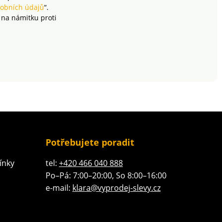
obních údajů
“.
 na námitku proti
Potřebujete poradit
ínky
tel:
+420 466 040 888
Po–Pá: 7:00–20:00, So 8:00–16:00
e-mail:
klara@vyprodej-slevy.cz