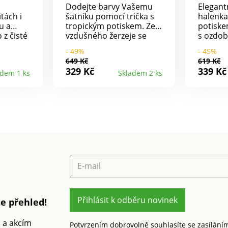
Dodejte barvy Vašemu
Elegant
tách i
šatníku pomocí trička s
halenka
u a
tropickým potiskem. Ze
potiske
 z čisté
vzdušného žerzeje se
s ozdo
třih.
snadnou údržbou. Kulatý
výstřih
- 49%
- 45%
 Rovný
výstřih. Krátké rukávy.
649 Kč
619 Kč
 střih.
Na spadlých ramenou
329 Kč
339 Kč
adem 1 ks
Skladem 2 ks
le
sklady a knoflíky ve
216 / 3
vzhledu rohoviny. Rovný
ka
dolní lem. Standard 100
výrobky,
podle Oeko-Tex (n° CQ
beny
1216 / 3 IFTH). Tato
stům na
známka označuje textilní
výrobky, které byly
podrobeny laboratorním
čný nad
testům na široké
norem.
spektrum škodlivých
E-mail
látek a výrobek je
bezpečný nad rámec
platných norem. Perte
na 30 °C.
Přihlásit k odběru novinek
e přehled!
m a akcím
Potvrzením dobrovolně souhlasíte se zasílání