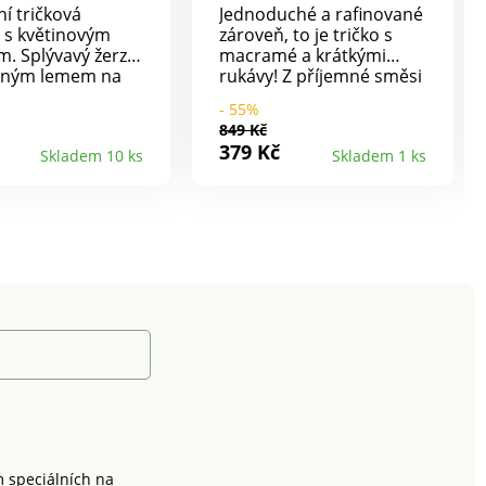
ní tričková
Jednoduché a rafinované
 s květinovým
zároveň, to je tričko s
m. Splývavý žerzej
macramé a krátkými
bným lemem na
rukávy! Z příjemné směsi
u do V.
bavlny a viskózy, vhodné
- 55%
pro různé příležitosti.
849 Kč
Vzdušný materiál,
379 Kč
Skladem 10 ks
Skladem 1 ks
snadná údržba. Kulatý
výstřih s légou a knoflíky
ve vzhledu rohoviny.
Vpředu macramé
náprsenka s podšívkou,
zdůrazněná nařasením.
Krátké rukávy nařasené v
ramenou. Rovný spodní
lem. Lze prát v pračce.
m speciálních na