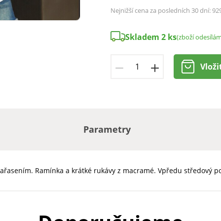
Nejnižší cena za posledních 30 dní:
92
Skladem 2 ks
(zboží odesílá
Vloži
Parametry
nařasením. Ramínka a krátké rukávy z macramé. Vpředu středový pot