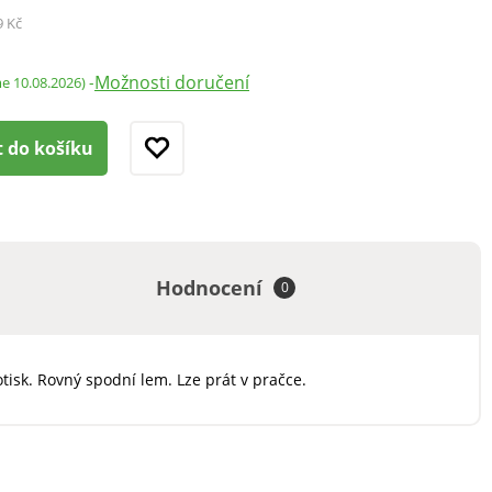
9 Kč
Možnosti doručení
-
me 10.08.2026)
t do košíku
Hodnocení
0
isk. Rovný spodní lem. Lze prát v pračce.