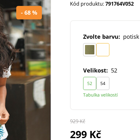
Kód produktu:
791764V052
- 68 %
Zvolte barvu:
potisk
Velikost:
52
52
54
Tabulka velikostí
929 Kč
299 Kč