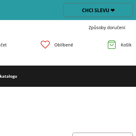
CHCI SLEVU ❤
Způsoby doručení
čet
Oblíbené
Košík
 katalogu