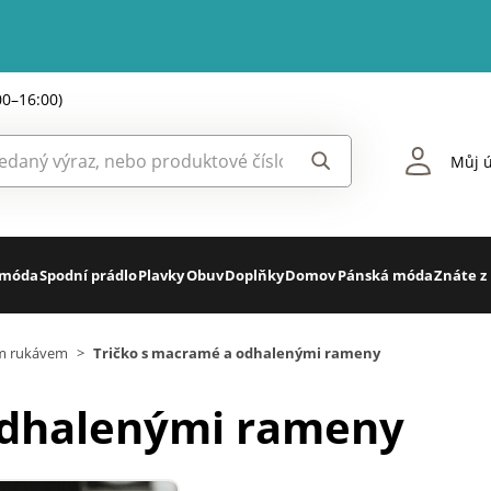
00–16:00)
Můj ú
 móda
Spodní prádlo
Plavky
Obuv
Doplňky
Domov
Pánská móda
Znáte z
ým rukávem
>
Tričko s macramé a odhalenými rameny
odhalenými rameny