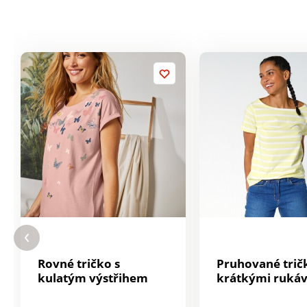
Rovné tričko s
Pruhované trič
kulatým výstřihem
krátkými ruká