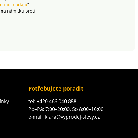
obních údajů
“.
 na námitku proti
Potřebujete poradit
ínky
tel:
+420 466 040 888
Po–Pá: 7:00–20:00, So 8:00–16:00
e-mail:
klara@vyprodej-slevy.cz