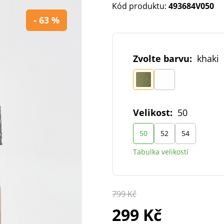
Kód produktu:
493684V050
- 63 %
Zvolte barvu:
khaki
Velikost:
50
50
52
54
Tabulka velikostí
799 Kč
299 Kč