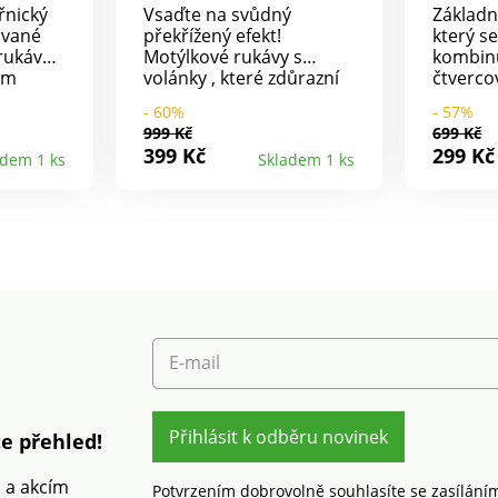
nický
Vsaďte na svůdný
Základn
ované
překřížený efekt!
který s
rukávy!
Motýlkové rukávy s
kombinu
tem
volánky , které zdůrazní
čtverco
ový
linii ramen. Vespodu
originá
- 60%
- 57%
kávy.
stažena gumou pro
Navíc s
999 Kč
699 Kč
balonový efekt a oživena
pro žen
399 Kč
299 Kč
adem 1 ks
Skladem 1 ks
le
vázačkou. Rovný spodní
Čtverco
216/3
okraj.
originá
ka
Krátké 
výrobky,
macram
beny
lem. Vz
stům na
příjemn
prát v 
čný nad
norem.
E-mail
Přihlásit k odběru novinek
e přehled!
m a akcím
Potvrzením dobrovolně souhlasíte se zasílání