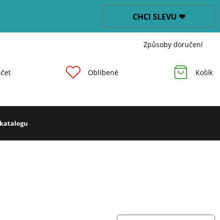
CHCI SLEVU ❤
Způsoby doručení
čet
Oblíbené
Košík
 katalogu