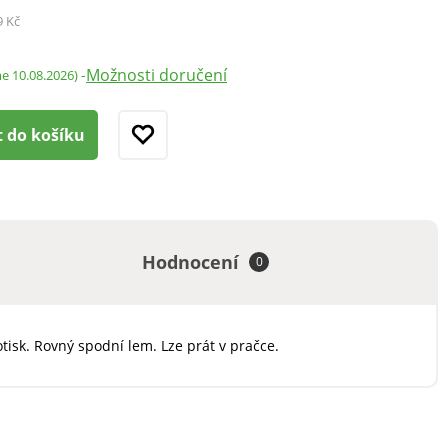
9 Kč
Možnosti doručení
-
me 10.08.2026)
t do košíku
Hodnocení
0
isk. Rovný spodní lem. Lze prát v pračce.