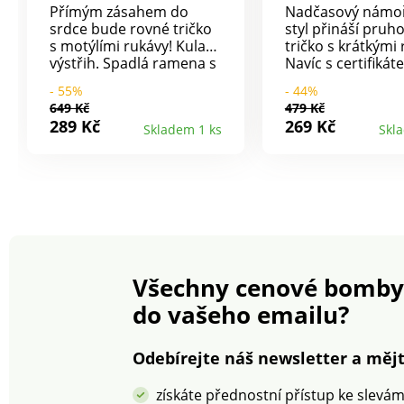
Přímým zásahem do
Nadčasový námoř
srdce bude rovné tričko
styl přináší pruh
s motýlími rukávy! Kulatý
tričko s krátkými 
výstřih. Spadlá ramena s
Navíc s certifiká
ohrnutím. Rovný spodní
Oeko-Tex. Lodičk
- 55%
- 44%
lem. Lze prát v pračce.
výstřih. Krátké ru
649 Kč
479 Kč
Rovný dolní lem.
289 Kč
269 Kč
Skladem 1 ks
Skl
Standard 100 pod
Oeko-Tex (n° CQ1
IFTH). Tato znám
označuje textilní 
které byly podro
laboratorním te
široké spektrum
škodlivých látek a
výrobek je bezpe
Všechny cenové bomby
rámec platných 
Perte na 30 °C.
do vašeho emailu?
Odebírejte náš newsletter a mějt
získáte přednostní přístup ke slevá