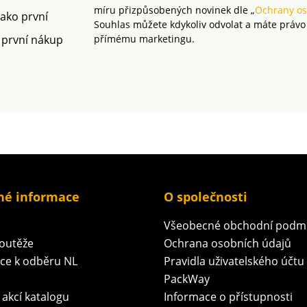
míru přizpůsobených novinek dle „
Ochrany os
jako první
Souhlas můžete kdykoliv odvolat a máte právo
 první nákup
přímému marketingu.
né informace
O společnosti
Všeobecné obchodní podm
soutěže
Ochrana osobních údajů
ace k odběru NL
Pravidla uživatelského účtu
PackWay
 akcí katalogu
Informace o přístupnosti