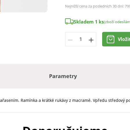
Nejnižší cena za posledních 30 dní:
79
Skladem 1 ks
(zboží odesílá
Vloži
Parametry
nařasením. Ramínka a krátké rukávy z macramé. Vpředu středový pot