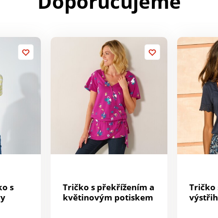
Doporučujeme
ko s
Tričko s překřížením a
Tričko
vy
květinovým potiskem
výstři