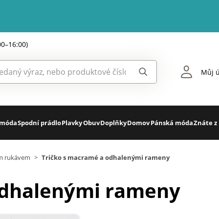
00–16:00)
Můj ú
 móda
Spodní prádlo
Plavky
Obuv
Doplňky
Domov
Pánská móda
Znáte z
ým rukávem
>
Tričko s macramé a odhalenými rameny
odhalenými rameny