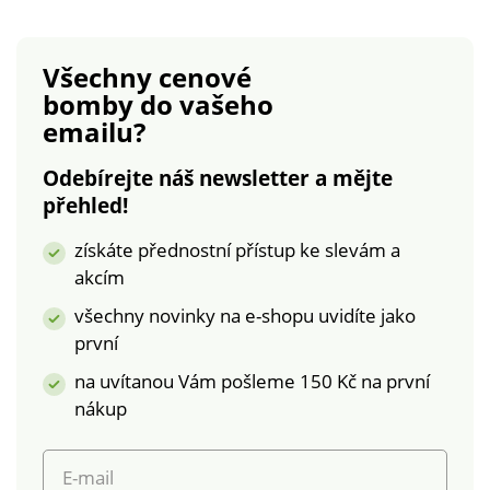
bocích pružný.
Kontrastní prošití. Z
pružného denimu.
Všechny cenové
Standard 100 podle
bomby
do vašeho
Oeko-Tex (n° CQ
emailu?
1216/3 IFTH). Tato
známka označuje
Odebírejte náš newsletter a mějte
textilní výrobky, které
přehled!
byly podrobeny
laboratorním testům
získáte přednostní přístup ke slevám a
na široké spektrum
akcím
škodlivých látek a
výrobek je bezpečný
všechny novinky na e-shopu uvidíte jako
nad rámec platných
první
norem. Lze prát v
na uvítanou Vám pošleme 150 Kč na první
pračce.
nákup
E-mail