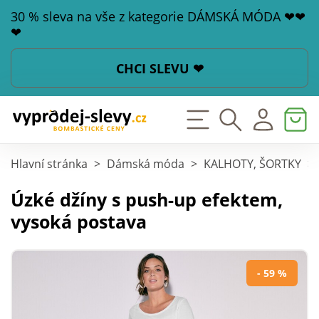
30 % sleva na vše z kategorie DÁMSKÁ MÓDA ❤❤
❤
CHCI SLEVU ❤
Hlavní stránka
>
Dámská móda
>
KALHOTY, ŠORTKY
>
Úzké džíny s push-up efektem,
vysoká postava
- 59 %