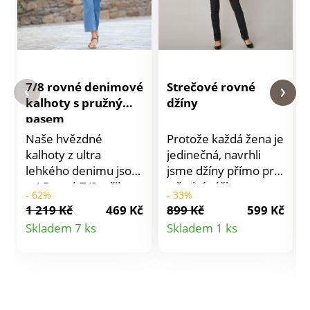
7/8 rovné denimové
Strečové rovné
kalhoty s pružným
džíny
pasem
Naše hvězdné
Protože každá žena je
kalhoty z ultra
jedinečná, navrhli
lehkého denimu jsou
jsme džíny přímo pro
tu! Rovný 7/8 střih.
střední výšku
- 62%
- 33%
Úpletový pas.
postavu. Ze
1 219 Kč
469 Kč
899 Kč
599 Kč
Bavlněný denim.
strečového
Detail
Detail
Skladem 7 ks
Skladem 1 ks
Vpředu 2 našité
materiálu. Rovný
produktu
produktu
kapsy s knoflíkem a
padnoucí střih. 5
očkem. Vzadu 2
kapes. Běžná výška
našité kapsy. Lze prát
pasu. V pase poutka,
v pračce.
od vel. 44 vzadu na