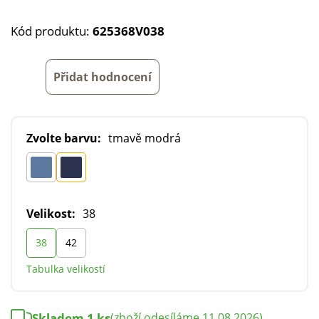
Kód produktu:
625368V038
Přidat hodnocení
Zvolte barvu:
tmavě modrá
Velikost:
38
38
42
Tabulka velikostí
Skladem 1 ks
(zboží odesíláme 11.08.2026)