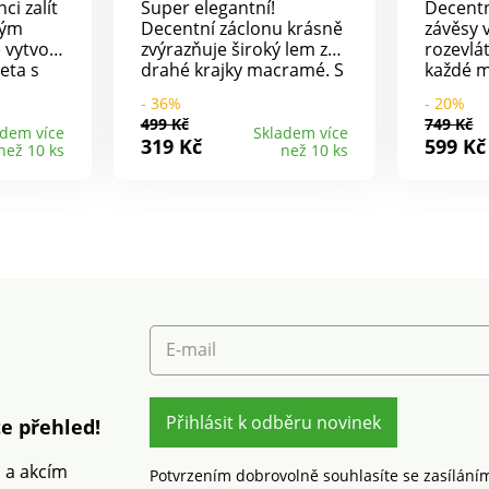
ci zalít
Super elegantní!
Decent
ným
Decentní záclonu krásně
závěsy 
 vytvoří
zvýrazňuje široký lem z
rozevlá
leta s
drahé krajky macramé. S
každé m
tivem
provlečením na tyč.
svěžest 
- 36%
- 20%
světlem a
Široký lem z krajky
navlékn
499 Kč
749 Kč
jemnou
macramé. Jemná tkanina
záclono
adem více
Skladem více
319 Kč
599 Kč
než 10 ks
než 10 ks
ace bez
- snadno se udržuje. K
při 30 °
ontáž.
provlečení na
průhled
osti na
záclonovou tyč. Hodí se
světlo.
pro každý styl bydlení.
nemusí 
Lze prát při 30 °C.
trend: v
E-mail
Přihlásit k odběru novinek
e přehled!
m a akcím
Potvrzením dobrovolně souhlasíte se zasílání