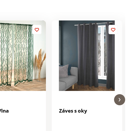
Vlna
Záves s oky