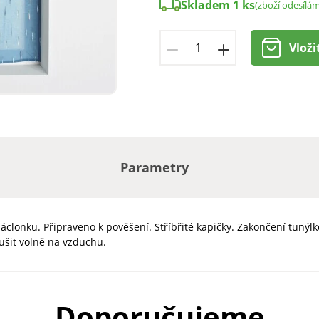
Skladem 1 ks
(zboží odesílá
Vloži
Parametry
áclonku. Připraveno k pověšení. Stříbřité kapičky. Zakončení tunýl
ušit volně na vzduchu.
Doporučujeme