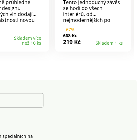
ně průhledné
Tento jednoduchý závěs
v designu
se hodí do všech
tých vln dodají
interiérů, od
ístnosti novou
nejmodernějších po
a lehkost. K
nejklasičtější. Tento
- 67%
utí na
závěs se svou originální
668 Kč
vou tyč. Lze prát
vazbou a saténovým
Skladem více
219 Kč
než 10 ks
Skladem 1 ks
C. 1 ks. Jemně
efektem vnese do
né + propouští
každého interiéru pěkný
 Snadná údržba +
nádech vytříbenosti.
se žehlit. Top
Připraveno k instalaci.
lny.
Povrch s 8 oky z
kartáčovaného
stříbrného kovu. Měkký a
elegantní závěs.
Lemované boky a spodní
okraj. Prodává se
jednotlivě
m speciálních na