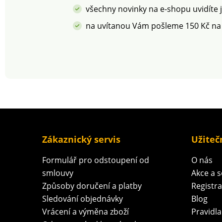
platných norem.
všechny novinky na e-shopu uvidíte 
na uvítanou Vám pošleme 150 Kč na
Zákaznický servis
Užiteč
Formulář pro odstoupení od
O nás
smlouvy
Akce a 
Způsoby doručení a platby
Registr
Sledování objednávky
Blog
Vrácení a výměna zboží
Pravidla