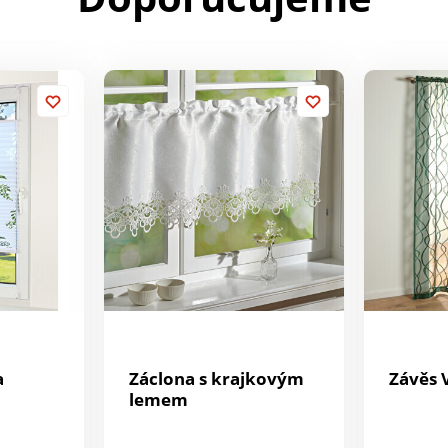
a
Záclona s krajkovým
Závěs 
lemem