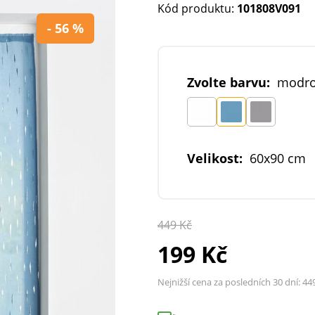
Kód produktu:
101808V091
- 56 %
Zvolte barvu:
modro
Velikost:
60x90 cm
449 Kč
199 Kč
Nejnižší cena za posledních 30 dní:
44