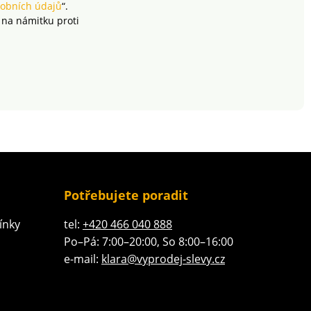
obních údajů
“.
 na námitku proti
Potřebujete poradit
ínky
tel:
+420 466 040 888
Po–Pá: 7:00–20:00, So 8:00–16:00
e-mail:
klara@vyprodej-slevy.cz