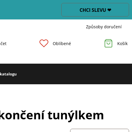
CHCI SLEVU ❤
Způsoby doručení
čet
Oblíbené
Košík
 katalogu
akončení tunýlkem