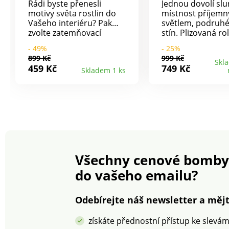
Rádi byste přenesli
Jednou dovolí slun
motivy světa rostlin do
místnost příjem
Vašeho interiéru? Pak
světlem, podruhé
zvolte zatemňovací
stín. Plizovaná ro
závěsy s krásným
vypalovaným mo
- 49%
- 25%
potiskem, které
listů si hraje se 
899 Kč
999 Kč
nepropouští světlo.
postará se o pří
Skl
459 Kč
749 Kč
Skladem 1 ks
Připraveno k pověšení.
atmosféru. Instal
Kovová očka.
vrtání. Snadná m
Zatemňovací díky
Bez vrtání. 2 velik
středové černé vrstvě.
výběr. Eldo.
Jednobarevný rub. Dole
a na bocích zakončení
lemem. Prodáváno po
kusech. Standard 100
podle Oeko-Tex (n° CQ
Všechny cenové bomby
1216 / 1 IFTH). Tato
známka označuje textilní
do vašeho emailu?
výrobky, které byly
podrobeny laboratorním
testům na široké
Odebírejte náš newsletter a mějt
spektrum škodlivých
látek a výrobek je
získáte přednostní přístup ke slevá
bezpečný nad rámec