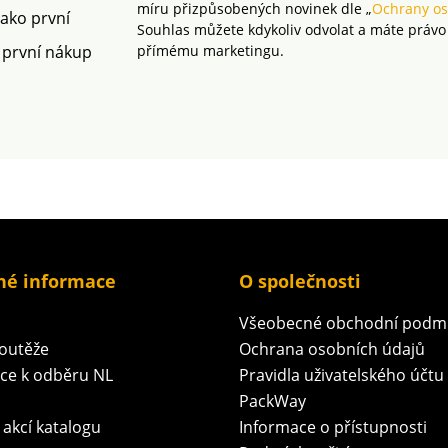
míru přizpůsobených novinek dle „
Ochrany os
jako první
Souhlas můžete kdykoliv odvolat a máte právo
 první nákup
přímému marketingu.
né informace
O společnosti
Všeobecné obchodní podm
soutěže
Ochrana osobních údajů
ace k odběru NL
Pravidla uživatelského účtu
PackWay
 akcí katalogu
Informace o přístupnosti