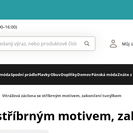
00–16:00)
Můj ú
 móda
Spodní prádlo
Plavky
Obuv
Doplňky
Domov
Pánská móda
Znáte z
Vitrážová záclona se stříbrným motivem, zakončení tunýlkem
 stříbrným motivem, z