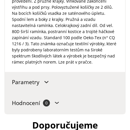
provedení. Z pružné krajky. Vlnkované zakončení
výstřihu a pod prsy. Polovyztužené košíčky ze 2 dílů.
Na bocích košíčků vsadka ze saténového úpletu.
Spodní lem a boky z krajky. Pružná a vzadu
nastavitelná ramínka. Celokrajkový zadní díl. Od vel.
80D širší ramínka, postranní kostice a trojité háčkové
zapínání vzadu. Standard 100 podle Oeko-Tex (n° CQ
1216 / 3). Tato známka označuje textilní výrobky, které
byly podrobeny laboratorním testům na široké
spektrum škodlivých látek a výrobek je bezpečný nad
rámec platných norem. Lze prát v pračce.
Parametry
Hodnocení
0
Doporučujeme