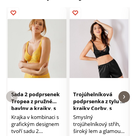
Sada 2 podprsenek
Trojúhelníková
Tropea z pružné
podprsenka z tylu a
bavlny a krajky, s
krajky Corby, s
potiskem, s
kosticemi
Krajka v kombinaci s
Smyslný
kosticemi
grafickým designem
trojúhelníkový střih,
tvoří sadu 2
široký lem a glamour