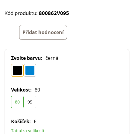
Kód produktu:
800862V095
Přidat hodnocení
Zvolte barvu:
černá
Velikost:
80
80
95
Košíček:
E
Tabulka velikostí