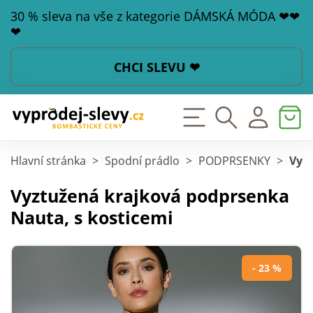
30 % sleva na vše z kategorie DÁMSKÁ MÓDA ❤❤
❤
CHCI SLEVU ❤
Hlavní stránka
>
Spodní prádlo
>
PODPRSENKY
>
Vyz
Vyztužená krajková podprsenka
Nauta, s kosticemi
- 23 %