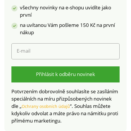
laboratorním testům
Od vel. 80D:
všechny novinky na e-shopu uvidíte jako
na široké spektrum
postranní kostice a
první
škodlivých látek a
širší ramínka. Lze
na uvítanou Vám pošleme 150 Kč na první
výrobek je bezpečný
prát v pračce.
nad rámec platných
nákup
norem. Lze prát v
pračce.
E-mail
Přihlásit k odběru novinek
Potvrzením dobrovolně souhlasíte se zasíláním
speciálních na míru přizpůsobených novinek
dle „
“. Souhlas můžete
Ochrany osobních údajů
kdykoliv odvolat a máte právo na námitku proti
přímému marketingu.