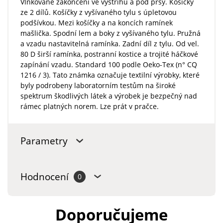
Vlnkované zakončení ve výstřihu a pod prsy. Košíčky
ze 2 dílů. Košíčky z vyšívaného tylu s úpletovou
podšívkou. Mezi košíčky a na koncích ramínek
mašlička. Spodní lem a boky z vyšívaného tylu. Pružná
a vzadu nastavitelná ramínka. Zadní díl z tylu. Od vel.
80 D širší ramínka, postranní kostice a trojité háčkové
zapínání vzadu. Standard 100 podle Oeko-Tex (n° CQ
1216 / 3). Tato známka označuje textilní výrobky, které
byly podrobeny laboratorním testům na široké
spektrum škodlivých látek a výrobek je bezpečný nad
rámec platných norem. Lze prát v pračce.
Parametry
Hodnocení
0
Doporučujeme