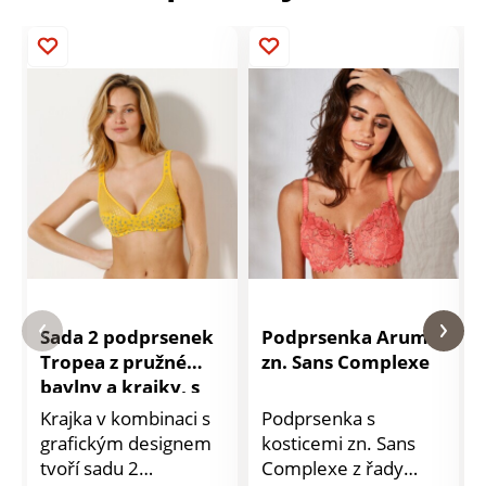
Sada 2 podprsenek
Podprsenka Arum
Tropea z pružné
zn. Sans Complexe
bavlny a krajky, s
potiskem, bez
Krajka v kombinaci s
Podprsenka s
kostic
grafickým designem
kosticemi zn. Sans
tvoří sadu 2
Complexe z řady