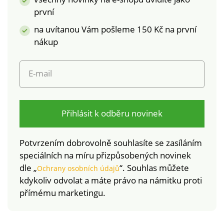
textilní výrobky, které
podle Oeko-Tex (n°
první
byly podrobeny
CQ 1216 / 3). Tato
na uvítanou Vám pošleme 150 Kč na první
laboratorním testům
známka označuje
nákup
na široké spektrum
textilní výrobky, které
škodlivých látek a
byly podrobeny
výrobek je bezpečný
laboratorním testům
E-mail
nad rámec platných
na široké spektrum
norem. Lze prát v
škodlivých látek a
pračce.
výrobek je bezpečný
nad rámec platných
Přihlásit k odběru novinek
norem. Lze prát v
pračce.
Potvrzením dobrovolně souhlasíte se zasíláním
speciálních na míru přizpůsobených novinek
dle „
“. Souhlas můžete
Ochrany osobních údajů
kdykoliv odvolat a máte právo na námitku proti
přímému marketingu.