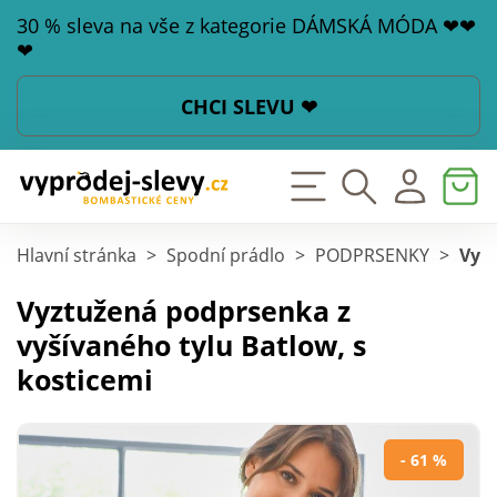
30 % sleva na vše z kategorie DÁMSKÁ MÓDA ❤❤
❤
CHCI SLEVU ❤
Hlavní stránka
>
Spodní prádlo
>
PODPRSENKY
>
Vyzt
Vyztužená podprsenka z
vyšívaného tylu Batlow, s
kosticemi
- 61 %