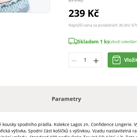
679 Kč
239 Kč
Nejnižší cena za posledních 30 dní:
67
Skladem 1 ks
(zboží odesílá
Vloži
Parametry
kousky spodního prádla. Kolekce Lagos zn. Confidence Lingerie. Vyz
fická výšivka. Spodní část košíčků s výšivkou. Vzadu nastavitelná ram