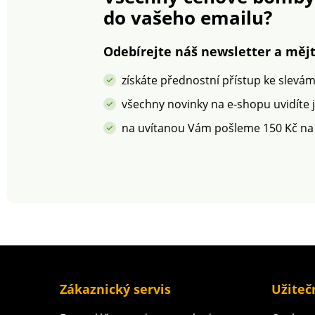
Oeko-Tex (n° CQ 1216 / 3
do vašeho emailu?
IFTH). Tato známka
označuje textilní výrobky,
které byly podrobeny
Odebírejte náš newsletter a mějt
laboratorním testům na
široké spektrum
získáte přednostní přístup ke slevá
škodlivých látek a
výrobek je bezpečný nad
všechny novinky na e-shopu uvidíte 
rámec platných norem.
na uvítanou Vám pošleme 150 Kč na
Perte na 30 °C.
Zákaznický servis
Užiteč