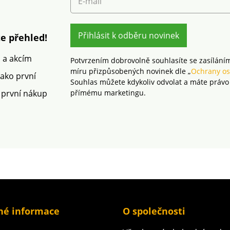
E-mail
IFTH). Tato známka
trojité
označuje textilní výrobky,
na 3 po
které byly podrobeny
100 pod
laboratorním testům na
Přihlásit k odběru novinek
známka 
e přehled!
široké spektrum
výrobky
škodlivých látek a
podrob
m a akcím
Potvrzením dobrovolně souhlasíte se zasílání
výrobek je bezpečný nad
testům 
míru přizpůsobených novinek dle „
Ochrany os
rámec platných norem.
spektru
jako první
Souhlas můžete kdykoliv odvolat a máte právo
Lze prát v pračce.
látek a 
 první nákup
přímému marketingu.
bezpeč
platnýc
v pračc
jemné p
né informace
O společnosti