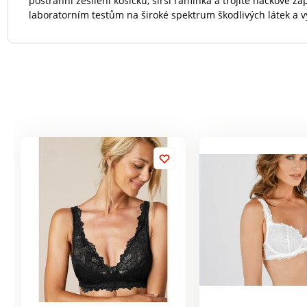
postranní zesílení košíčků, širší ramínka a trojité háčkové 
laboratorním testům na široké spektrum škodlivých látek a 