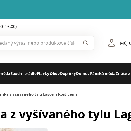
00–16:00)
Můj ú
 móda
Spodní prádlo
Plavky
Obuv
Doplňky
Domov
Pánská móda
Znáte z
nka z vyšívaného tylu Lagos, s kosticemi
 z vyšívaného tylu Lag