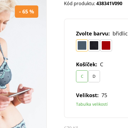
Kód produktu:
438341V090
- 65 %
Zvolte barvu:
břidli
Košíček:
C
C
D
Velikost:
75
Tabulka velikostí