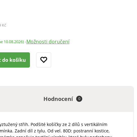
9 Kč
Možnosti doručení
-
me 10.08.2026)
t do košíku
Hodnocení
0
tužený střih. Podšité košíčky ze 2 dílů s vertikálním
ínka. Zadní díl z tylu. Od vel. 80D: postranní kostice,