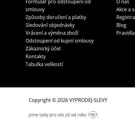
Formulář pro odstoupení od
O nás
smlouvy
Akce a 
Způsoby doručení a platby
Registr
Sledování objednávky
Blog
Vrácení a výměna zboží
Pravidla
Odstoupení od kupní smlouvy
Zákaznický účet
Kontakty
Tabulka velikostí
Copyright © 2026 VYPRODEJ-SLEVY
Jsme tady pro vás již od roku
1967.