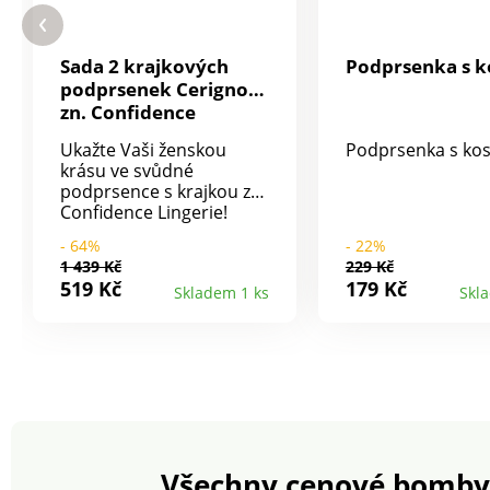
Sada 2 krajkových
Podprsenka s ko
podprsenek Cerignola
zn. Confidence
Lingerie®, bez kostic
Ukažte Vaši ženskou
Podprsenka s kost
krásu ve svůdné
podprsence s krajkou zn.
Confidence Lingerie!
Horní část košíčků, sedlo
- 64%
- 22%
mezi košíčky, boky a
1 439 Kč
229 Kč
ramínka vpředu z krajky.
519 Kč
179 Kč
Skladem 1 ks
Skl
Spodní část košíčků ze 3
dílů je šitá ze saténového
úpletu s podšívkou pro
dokonalé držení. Zadní
díl z pružného saténu.
Elastická a vzadu
nastavitelná ramínka.
Mezi košíčky mašlička.
Sada 2 kusů. Bez kostic.
Všechny cenové bomby
Standard 100 podle