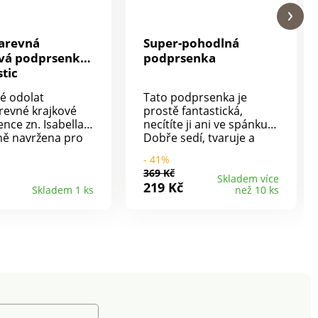
arevná
Super-pohodlná
vá podprsenka,
podprsenka
stic
é odolat
Tato podprsenka je
evné krajkové
prostě fantastická,
nce zn. Isabella?
necítíte ji ani ve spánku!
ně navržena pro
Dobře sedí, tvaruje a
oprsí, poskytne
poskytuje perfektní
- 41%
nou oporu a
oporu. Měkká, vysoce
369 Kč
. Krajková
elastická síťovaná
Skladem více
219 Kč
Skladem 1 ks
než 10 ks
nka zn. Isabella
tkanina se automaticky
ic: košíčky ze 3
přizpůsobí velikosti
dšívka košíčků z
Vašich košíčků. Stačí jen
tního tylu pro
uvést Váš obvod
evný efekt.
hrudníku. 85 % polyamid,
á mašlička mezi
15 % elastan. Dodáváno
. Vpředu
ve velikostech 85 až 110.
telná ramínka.
Široká, pohodlná partie
íl z jemného
zad. béžová . Měkký
ákna. Vzadu
elastický materiál . Široká