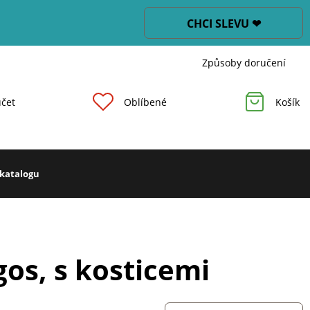
CHCI SLEVU ❤
Způsoby doručení
čet
Oblíbené
Košík
 katalogu
os, s kosticemi