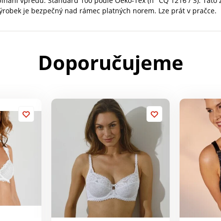
zapínání vpředu. Standard 100 podle Oeko-Tex (n° CQ 1216 / 3). Tato
výrobek je bezpečný nad rámec platných norem. Lze prát v pračce.
Doporučujeme