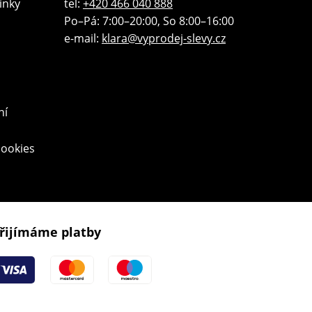
ínky
tel:
+420 466 040 888
Po–Pá: 7:00–20:00, So 8:00–16:00
e-mail:
klara@vyprodej-slevy.cz
ní
cookies
řijímáme platby