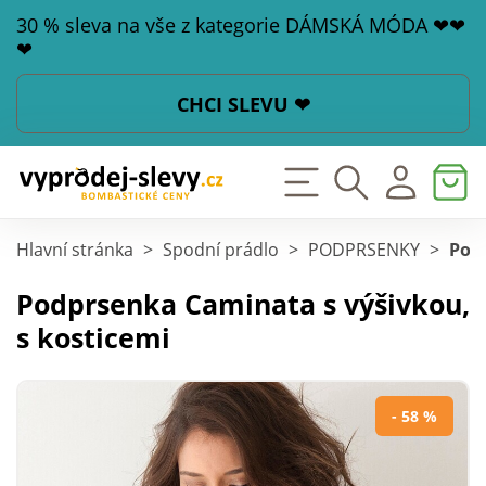
30 % sleva na vše z kategorie DÁMSKÁ MÓDA ❤❤
❤
CHCI SLEVU ❤
Hlavní stránka
>
Spodní prádlo
>
PODPRSENKY
>
Podp
Podprsenka Caminata s výšivkou,
s kosticemi
- 58 %