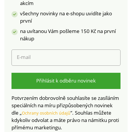
akcím
známka označuje
textilní výrobky, které
všechny novinky na e-shopu uvidíte jako
byly podrobeny
první
laboratorním testům
na uvítanou Vám pošleme 150 Kč na první
na široké spektrum
nákup
škodlivých látek a
výrobek je bezpečný
nad rámec platných
E-mail
norem. Lze prát v
pračce.
Přihlásit k odběru novinek
Potvrzením dobrovolně souhlasíte se zasíláním
speciálních na míru přizpůsobených novinek
dle „
“. Souhlas můžete
Ochrany osobních údajů
kdykoliv odvolat a máte právo na námitku proti
přímému marketingu.