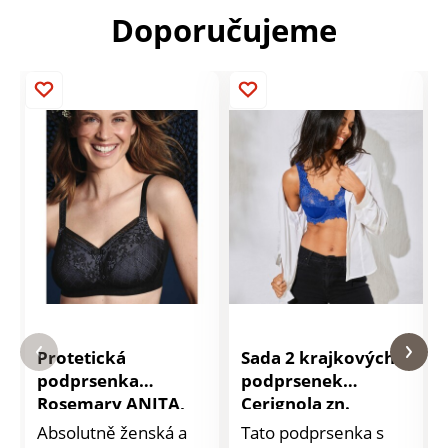
Doporučujeme
Protetická
Sada 2 krajkových
podprsenka
podprsenek
Rosemary ANITA,
Cerignola zn.
bez kostic
Confidence
Absolutně ženská a
Tato podprsenka s