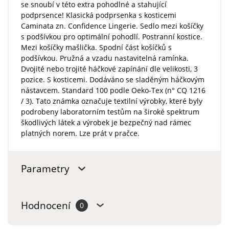
se snoubí v této extra pohodlné a stahující
podprsence! Klasická podprsenka s kosticemi
Caminata zn. Confidence Lingerie. Sedlo mezi košíčky
s podšívkou pro optimální pohodlí. Postranní kostice.
Mezi košíčky mašlička. Spodní část košíčků s
podšívkou. Pružná a vzadu nastavitelná ramínka.
Dvojité nebo trojité háčkové zapínání dle velikosti, 3
pozice. S kosticemi. Dodáváno se sladěným háčkovým
nástavcem. Standard 100 podle Oeko-Tex (n° CQ 1216
/ 3). Tato známka označuje textilní výrobky, které byly
podrobeny laboratorním testům na široké spektrum
škodlivých látek a výrobek je bezpečný nad rámec
platných norem. Lze prát v pračce.
Parametry
Hodnocení
0