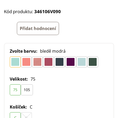
Kód produktu:
346106V090
Přidat hodnocení
Zvolte barvu:
bledě modrá
Velikost:
75
75
105
Košíček:
C
C
G