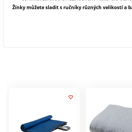
Žínky můžete sladit s ručníky různých velikostí a b