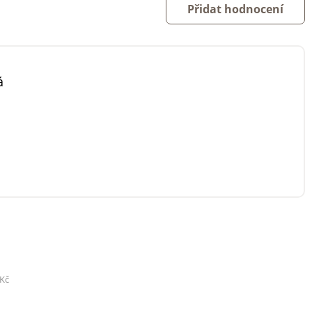
Přidat hodnocení
á
 Kč