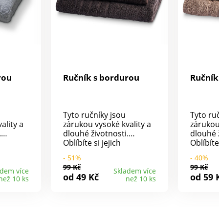
rou
Ručník s bordurou
Ručník
Tyto ručníky jsou
Tyto ru
ality a
zárukou vysoké kvality a
zárukou
.
dlouhé životnosti.
dlouhé 
Oblíbíte si jejich
Oblíbíte
 a
dokonalou savost a
dokonal
- 51%
- 40%
 100%
jemnost. Jsou ze 100%
jemnost
99 Kč
99 Kč
e při
bavlny, a proto lze při
bavlny, 
adem více
Skladem více
od 49 Kč
od 59 
než 10 ks
než 10 ks
 i
jejich praní použít i
jejich p
áže pro
menší dávku aviváže pro
menší d
ateriálu
změkčení. Díky materiálu
změkčen
é
neztratí nic ze své
neztratí
ti a
požadované savosti a
požadov