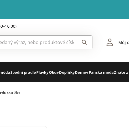
00–16:00)
Můj ú
 móda
Spodní prádlo
Plavky
Obuv
Doplňky
Domov
Pánská móda
Znáte z
ordurou 2ks