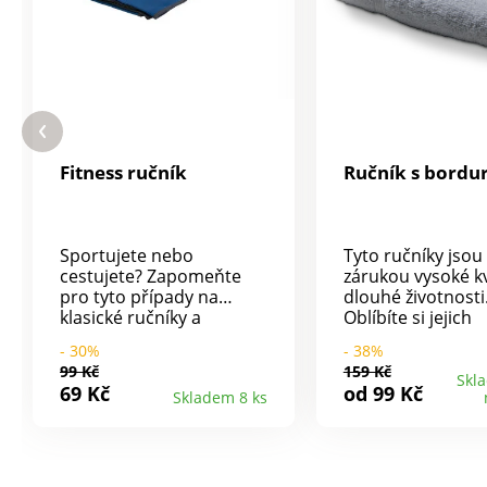
Fitness ručník
Ručník s bordu
Sportujete nebo
Tyto ručníky jsou
cestujete? Zapomeňte
zárukou vysoké kv
pro tyto případy na
dlouhé životnosti
klasické ručníky a
Oblíbíte si jejich
přibalte si fitness ručník.
dokonalou savost
- 30%
- 38%
Je lehký, super měkký a
jemnost. Jsou ze
99 Kč
159 Kč
příjemný k pokožce. Má
bavlny, a proto lz
Skl
69 Kč
od 99 Kč
Skladem 8 ks
ultra absorpční
jejich praní použít
schopnosti a zároveň je
menší dávku aviv
rychleschnoucí. Ručník je
změkčení. Díky m
vybavený elastickým
neztratí nic ze sv
poutkem pro zavěšení a
požadované savos