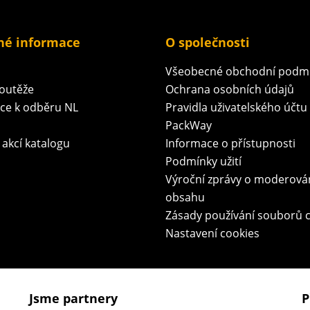
né informace
O společnosti
Všeobecné obchodní podm
soutěže
Ochrana osobních údajů
ace k odběru NL
Pravidla uživatelského účtu
PackWay
 akcí katalogu
Informace o přístupnosti
Podmínky užití
Výroční zprávy o moderová
obsahu
Zásady používání souborů 
Nastavení cookies
Jsme partnery
P