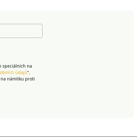
ň budou příjemně
Rozměry: 16 x 21
 Můžete je
cmGramáž 500
vat s dalšími 5
g/m²Certifikát zdravotně
mi odstíny z naší
nezávadného materiálu
, v 5 různých
OEKO-TEX Standard
tech nebo
100Žínky můžete sladit s
it do sady jedné
ručníky různých velikostí
00% bavlna v
a barev z naší nabídky.
 500
tifikát zdravotně
dného materiálu
m speciálních na
EX Standard
obních údajů
“.
 na námitku proti