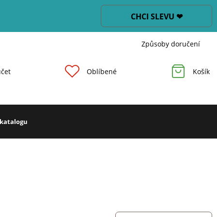
CHCI SLEVU ❤
Způsoby doručení
čet
Oblíbené
Košík
 katalogu