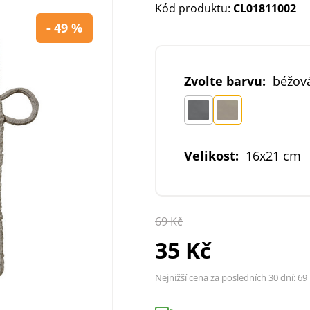
Kód produktu:
CL01811002
- 49 %
Zvolte barvu:
béžov
Velikost:
16x21 cm
69 Kč
35 Kč
Nejnižší cena za posledních 30 dní:
69