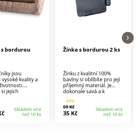
 s bordurou
Žínka s bordurou 2 ks
čníky jsou
Žínku z kvalitní 100%
 vysoké kvality a
bavlny si oblíbíte pro její
životnosti.
příjemný materiál. Je
 si jejich
dokonale savá a k
ou savost a
pokožce šetrná.
- 49%
. Jsou ze 100%
Obdélníkový tvar do ní
69 Kč
a proto lze při
umožní pohodlně vložit
Skladem více
Skladem více
Kč
35 Kč
než 10 ks
než 10 ks
raní použít i
celou ruku. Díky všitému
ávku aviváže pro
poutku lze žínku po
í. Díky materiálu
použití zavěsit.
 nic ze své
Dodáváme v sadě dvou
ané savosti a
kusů. K výběru z 6 barev.