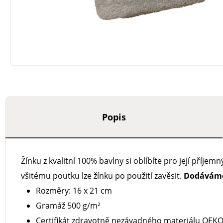
Popis
Žínku z kvalitní 100% bavlny si oblíbíte pro její příje
všitému poutku lze žínku po použití zavěsit.
Dodáváme 
Rozměry: 16 x 21 cm
Gramáž 500 g/m²
Certifikát zdravotně nezávadného materiálu OEK