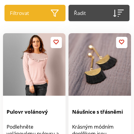
Filtrovat
Řadit
Pulovr volánový
Náušnice s třásněmi
Podlehněte
Krásným módním
volánovému pulovru a
doplňkem jsou