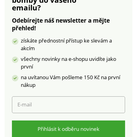
emailu?
Prsní záševky. Úzké
kalhoty se sklady a 2
Odebírejte náš newsletter a mějte
klínovými kapsami. V
pase přestřižení, vzadu
přehled!
pružné. Zakončení
získáte přednostní přístup ke slevám a
prošitým lemem. Lze
akcím
prát v pračce.
všechny novinky na e-shopu uvidíte jako
první
na uvítanou Vám pošleme 150 Kč na první
nákup
E-mail
Přihlásit k odběru novinek