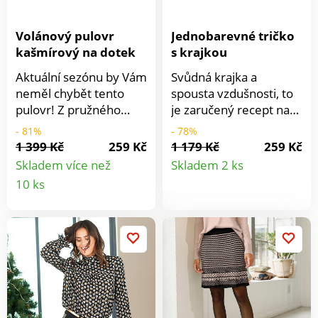
Volánový pulovr
Jednobarevné tričko
kašmírový na dotek
s krajkou
Aktuální sezónu by Vám
Svůdná krajka a
neměl chybět tento
spousta vzdušnosti, to
pulovr! Z pružného
je zaručený recept na
jemného úpletu. Kulatý
úspěšný model!
- 81%
- 78%
uvolněný výstřih.
Udělejte si radost tímto
1 399 Kč
259 Kč
1 179 Kč
259 Kč
Detail
Dlouhé rukávy s
tričkem s rafinovanými
Skladem více než
Skladem 2 ks
volánem. Rovný spodní
detaily, které je
Detail
10 ks
produkt
lem. Materiál žerzej
pohodlné a ženské
produktu
100% akryl kašmírový
zároveň. Mírně
na dotek. Lze prát v
zakulacený výstřih do
pračce. Délka cca 68
"V". Dlouhé pružné
cm.
rukávy. Výstřih a
manžety s kontrastním
krajkovým lemem a
vlnkovaným