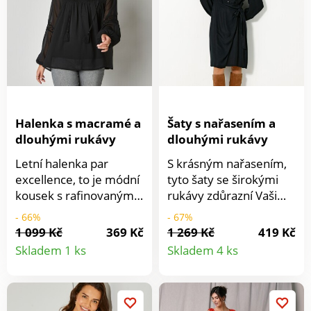
knoflík. Lze prát v
knoflík. Lze prát v
pračce.
pračce.
Halenka s macramé a
Šaty s nařasením a
dlouhými rukávy
dlouhými rukávy
Letní halenka par
S krásným nařasením,
excellence, to je módní
tyto šaty se širokými
kousek s rafinovaným
rukávy zdůrazní Vaši
macramé. Ze
ženskou krásu.
- 66%
- 67%
šifonového materiálu
Uvolněný výstřih do
1 099 Kč
369 Kč
1 269 Kč
419 Kč
Detail
Detail
pro přírodní vzhled.
"V". Knoflíky až do
Skladem 1 ks
Skladem 4 ks
Mao límeček se
pasu. Dlouhé
produktu
produkt
šňůrkou na zavázání.
halenkové rukávy.
Macramé vsadka
Manžety na knoflík.
vpředu a vzadu. Pod
Vzadu pružný pas.