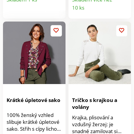
zakončením a knoflíčky
vsadka ve stylu
Detail
10 ks
produktu
vzadu, transparentní
"motýla". Dlouhé
produkt
rukávy - tolik módních
rukávy. Rovný spodní
detailům, kterým nelze
lem. Lze prát v pračce.
odolat. Kulatý výstřih +
knoflík a očko vzadu.
Vpředu a vzadu vsadka
macramé s ažurovou
krajkou a vlnkovaným
zakončením. Dlouhé
široké pružné rukávy.
Na spodním lemu
volán. Lze prát v
pračce.
Krátké úpletové sako
Tričko s krajkou a
volány
100% ženský vzhled
Krajka, plisování a
slibuje krátké úpletové
vzdušný žerzej: je
sako. Střih s cípy lichotí
snadné zamilovat si