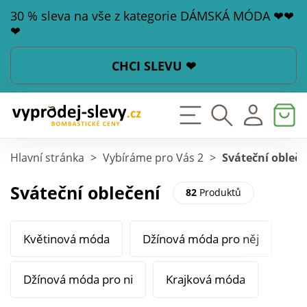
30 % sleva na vše z kategorie DÁMSKÁ MÓDA ❤❤
❤
CHCI SLEVU ❤
Hlavní stránka
>
Vybíráme pro Vás 2
>
Sváteční obleče
Sváteční oblečení
82
Produktů
Květinová móda
Džínová móda pro něj
Džínová móda pro ni
Krajková móda