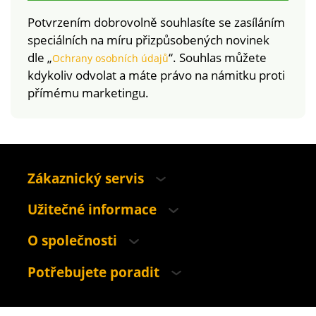
Potvrzením dobrovolně souhlasíte se zasíláním
speciálních na míru přizpůsobených novinek
dle „
“. Souhlas můžete
Ochrany osobních údajů
kdykoliv odvolat a máte právo na námitku proti
přímému marketingu.
Zákaznický servis
Užitečné informace
O společnosti
Potřebujete poradit