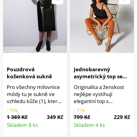
vpředu a vzadu. Dlouhé
rukávy s manžetou s
rozparkem a
knoflíčkem. Volánový
rovný spodní lem. Lze
prát v pračce.
Pouzdrová
Jednobarevný
koženková sukně
asymetrický top se
širokým volánem
Pro všechny milovnice
Originalita a ženskost
módy tu je sukně ve
nejlépe vystihují
vzhledu kůže (1), která
elegantní top s
rafinovaně odhaluje
odhaleným ramenem.
- 75%
- 71%
nohy. Tvarovaný pas.
Ze vzdušného úpletu.
1 369 Kč
349 Kč
799 Kč
229 Kč
Detail
Detail
Zapínání na 4 knoflíky v
Vpředu a vzadu široký
Skladem 8 ks
Skladem 4 ks
imitaci rohoviny. 2
volán. 1 ramínko.
produktu
produkt
klínové kapsy. Vzadu
Rovný spodní lem.