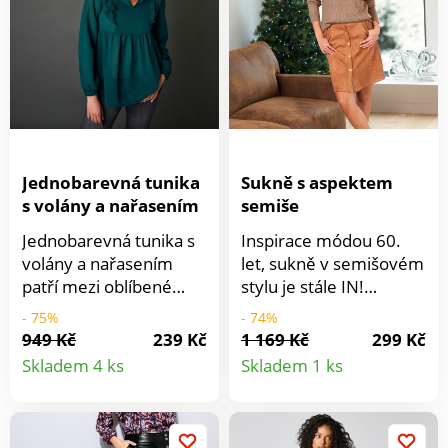
Jednobarevná tunika
Sukně s aspektem
s volány a nařasením
semiše
Jednobarevná tunika s
Inspirace módou 60.
volány a nařasením
let, sukně v semišovém
patří mezi oblíbené
stylu je stále IN!
sezónní kousky. Kulatý
Rozšířený střih.
- 75%
- 74%
výstřih s průstřihem a
Zapínání na zlaté
949 Kč
239 Kč
1 169 Kč
299 Kč
Detail
Detail
volánky. Vertikální
patenty vpředu.
Skladem 4 ks
Skladem 1 ks
přestřižení vpředu a
Tvarovaný pas. Klínové
produktu
produkt
vzadu se 3 volány.
kapsy. Lze prát v
Nařasené přestřižení
pračce.
pod náprsenkou