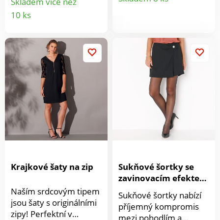
Skladem více než
záleží na Vašem vkusu.
v dámském šatníku.
Detail
produkt
10 ks
Široký aktuální střih.
Jednobarevné tričko s
Uvolněný výstřih do "V"
produktu
vyšívanou vsadkou a
s macramé lemem.
krajkou. Kulatý výstřih.
Pod přestřižením na
Náprsenka z
hrudníku nařasení a
vyšívaného materiálu s
volány. Dlouhé rukávy.
krajkovou lemovkou.
V ramenou nařasení.
Dlouhé pružné a
Manžety zúžené
nařasené rukávy. Ze
knoflíčkem s macramé
vzdušné a jemné
lemem. Lze prát v
tkaniny velmi příjemné
pračce.
na nošení. Lze prát v
pračce.
Krajkové šaty na zip
Sukňové šortky se
zavinovacím efektem
a bižu knoflíkem
Naším srdcovým tipem
Sukňové šortky nabízí
jsou šaty s originálními
příjemný kompromis
zipy! Perfektní v
mezi pohodlím a