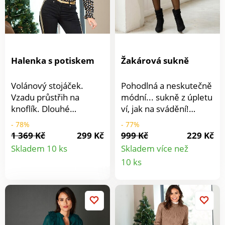
zakončením. Rovný
spodní lem. Z jemného
a vzdušného materiálu
příjemného na nošení.
Lze prát v pračce.
Halenka s potiskem
Žakárová sukně
Volánový stojáček.
Pohodlná a neskutečně
Vzadu průstřih na
módní... sukně z úpletu
knoflík. Dlouhé
ví, jak na svádění!
halenkové rukávy s
Rovný střih snadný na
- 78%
- 77%
volány. Rovný spodní
nošení. Pružný
1 369 Kč
299 Kč
999 Kč
229 Kč
Detail
lem.
komfortní pas. Rovný
Skladem 10 ks
Skladem více než
spodní lem. Lze prát v
Detail
10 ks
produktu
pračce.
produkt