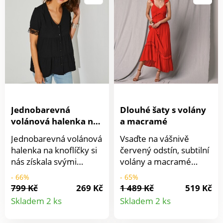
prsy nařasení. Dlouhé
Vpředu nařasení a
nadýchané rukávy s
postranní zavázání.
macramé vsadkou.
Vzdušná padnoucí
Pružné manžety. Rovný
viskóza. Lze prát v
spodní lem. Lze prát v
pračce.
pračce.
Jednobarevná
Dlouhé šaty s volány
volánová halenka na
a macramé
knoflíčky
Jednobarevná volánová
Vsaďte na vášnivě
halenka na knoflíčky si
červený odstín, subtilní
nás získala svými
volány a macramé
krajkovými detaily!
zakončení v podobě
- 66%
- 65%
Uvolněný výstřih do "V"
dlouhých šatů! Náš
799 Kč
269 Kč
1 489 Kč
519 Kč
Detail
Detail
pro svůdný dekolt.
srdcový tip pro tuto
Skladem 2 ks
Skladem 2 ks
Vpředu na knoflíčky.
sezónu. Dlouhé
produktu
produkt
Přestřižení pod prsy a
volánové šaty s