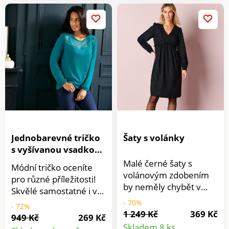
záševky. Zakončení bez
Jednobarevný, snadný
začištění. Délka pod
na kombinování. Lze
kolena. Lze prát v
prát v pračce.
pračce.
Jednobarevné tričko
Šaty s volánky
s vyšívanou vsadkou
a krajkou
Malé černé šaty s
Módní tričko oceníte
volánovým zdobením
pro různé příležitosti!
by neměly chybět v
Skvělé samostatné i v
žádném šatníku. Skvělé
kombinaci se svetrem,
- 70%
- 72%
s kotníkovými
1 249 Kč
369 Kč
díky šik detailům krajky
949 Kč
269 Kč
Detail
kozačkami i teniskami,
a výšivky si najde místo
Skladem 8 ks