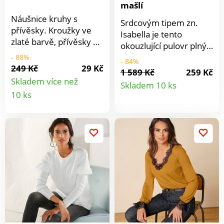
mašlí
Náušnice kruhy s
Srdcovým tipem zn.
přívěsky. Kroužky ve
Isabella je tento
zlaté barvě, přívěsky v
okouzlující pulovr plný
černé. Pro propíchnuté
jemnosti a originality. S
- 88%
- 84%
uši.
249 Kč
29 Kč
příměsí třpytivých
1 589 Kč
259 Kč
Detail
vláken. Vpředu kulatý
Skladem více než
Skladem 10 ks
Detail
výstřih, vzadu výstřih s
10 ks
produkt
kontrastní ženskou
produktu
mašlí. Dlouhé rukávy.
Rovný spodní lem.