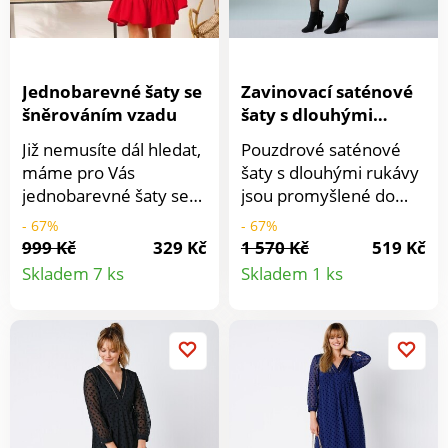
Jednobarevné šaty se
Zavinovací saténové
šněrováním vzadu
šaty s dlouhými
rukávy
Již nemusíte dál hledat,
Pouzdrové saténové
máme pro Vás
šaty s dlouhými rukávy
jednobarevné šaty se
jsou promyšlené do
šněrováním vzadu!
nejmenšího detailu:
- 67%
- 67%
Vpředu a vzadu výstřih
volánové zdobení
999 Kč
329 Kč
1 570 Kč
519 Kč
Detail
Detail
do "V". Vzadu
ramen, žabičkované
Skladem 7 ks
Skladem 1 ks
šněrování. Rovný
manžety, zakulacený
produktu
produkt
padnoucí střih. 3/4
spodní lem, nic jim
rukávy s nařasením
neschází! Překřížený
ramenou. Pružné
výstřih. Dlouhé, lehce
konce rukávů. V pase
nadýchané rukávy.
přestřižení a nařasení.
Žabičkované manžety.
Na rozšířeném
2 šňůrky na zavázání: