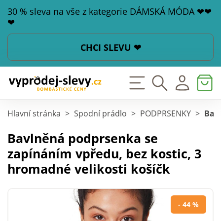
30 % sleva na vše z kategorie DÁMSKÁ MÓDA ❤❤
❤
CHCI SLEVU ❤
Hlavní stránka
>
Spodní prádlo
>
PODPRSENKY
>
Bavl
Bavlněná podprsenka se
zapínáním vpředu, bez kostic, 3
hromadné velikosti košíčk
- 44 %