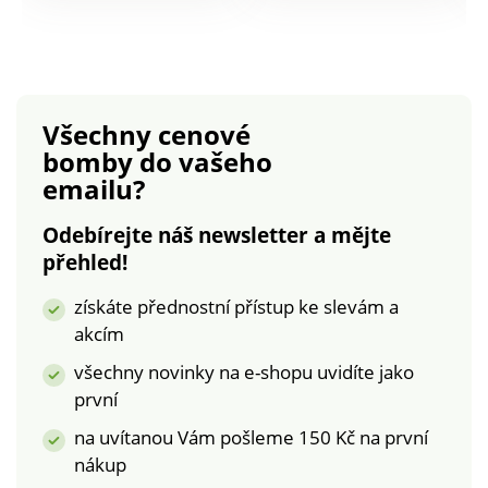
puntíkovaný efekt!
Spodní část košíčků
Jeho jedinečná
vypodšívkována.
konstrukce se
Vpředu upravitelná
přizpůsobí všem
ramínka. Bez kostic.
velikostem prsou pro
Všechny cenové
vynikající podporu s
bomby
do vašeho
naprostou volností.
emailu?
Tylové horní košíčky a
široká pohodlná
Odebírejte náš newsletter a mějte
ramínka. Spodní část
přehled!
košíčků v ultra měkké
mikrovlákno podšité
získáte přednostní přístup ke slevám a
tylem. Vyztužení na
akcím
bocích. Tečkovaný
efekt ve zvýšené
všechny novinky na e-shopu uvidíte jako
krajce. Zadní část ve
první
tvaru U pro optimální
na uvítanou Vám pošleme 150 Kč na první
podporu.
nákup