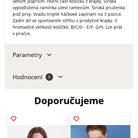
větším poprsím. Horní část košíčků z krajky. Široká
vypodložená ramínka uleví ramenům. Široká pruženka
pod prsy. Vzadu trojité háčkové zapínání na 3 pozice.
Zadní díl ve sportovním střihu z prodyšné krajky. 3
hromadné velikosti košíčků: B/C/D - E/F- G/H. Lze prát
v pračce.
Parametry
Hodnocení
0
Doporučujeme