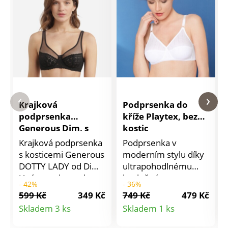
Krajková
Podprsenka do
podprsenka
kříže Playtex, bez
Generous Dim, s
kostic
kosticemi
Krajková podprsenka
Podprsenka v
s kosticemi Generous
moderním stylu díky
DOTTY LADY od Dim.
ultrapohodlnému
U této podprsenky
bavlněnému
- 42%
- 36%
Generous od Dim
materiálu. Košíčky v
599 Kč
349 Kč
749 Kč
479 Kč
jsme si zamilovali
originálním designu, z
Detail
Detail
Skladem 3 ks
Skladem 1 ks
ultra smyslný
bavlny. Střih do kříže
produktu
produktu
vyvýšený krajkový
pro perfektní držení.