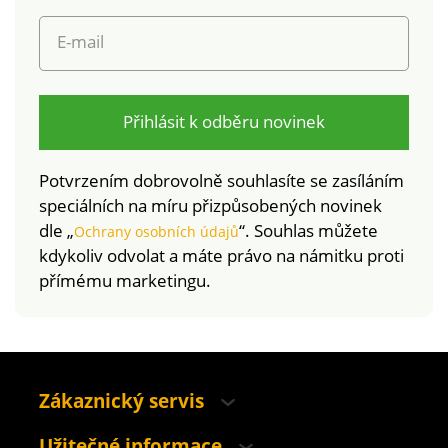
E-mail
Přihlásit k odběru novinek
Potvrzením dobrovolně souhlasíte se zasíláním
speciálních na míru přizpůsobených novinek
dle „
“. Souhlas můžete
Ochrany osobních údajů
kdykoliv odvolat a máte právo na námitku proti
přímému marketingu.
Zákaznický servis
Užitečné informace