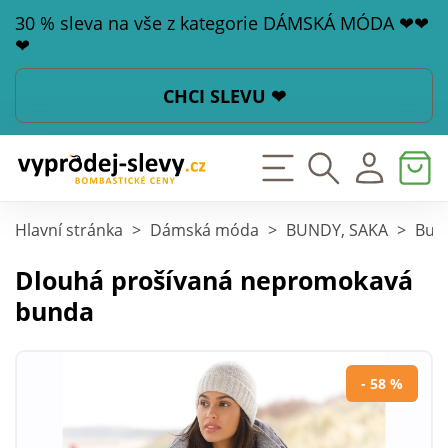
30 % sleva na vše z kategorie DÁMSKÁ MÓDA ❤❤
❤
CHCI SLEVU ❤
Hlavní stránka
>
Dámská móda
>
BUNDY, SAKA
>
Bund
Dlouhá prošívaná nepromokavá
bunda
- 58 %