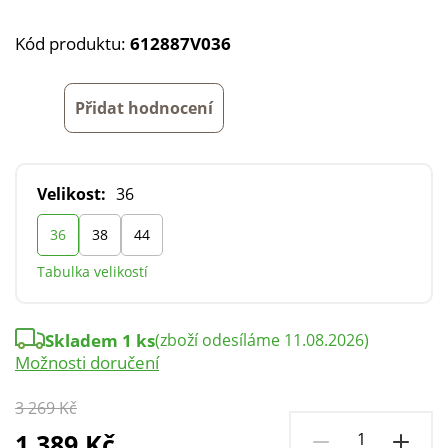
Kód produktu:
612887V036
Přidat hodnocení
Velikost:
36
36
38
44
Tabulka velikostí
Skladem 1 ks
(zboží odesíláme 11.08.2026)
Možnosti doručení
3 269 Kč
1 389 Kč