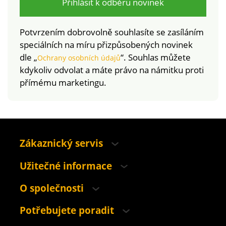
Přihlásit k odběru novinek
Potvrzením dobrovolně souhlasíte se zasíláním
speciálních na míru přizpůsobených novinek
dle „
“. Souhlas můžete
Ochrany osobních údajů
kdykoliv odvolat a máte právo na námitku proti
přímému marketingu.
Zákaznický servis
Užitečné informace
O společnosti
Potřebujete poradit