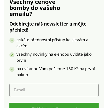
Všechny cenové
paspulkou, zapínané
Nepromokavá
bomby
do vašeho
na zip. Vnitřní
úprava. Lze prát v
emailu?
kapsička na knoflík.
pračce.
Parka je zcela
Odebírejte náš newsletter a mějte
podšitá. Z
přehled!
nepromokavého
mikrovlákna. Lze prát
získáte přednostní přístup ke slevám a
v pračce.
akcím
všechny novinky na e-shopu uvidíte jako
první
na uvítanou Vám pošleme 150 Kč na první
nákup
E-mail