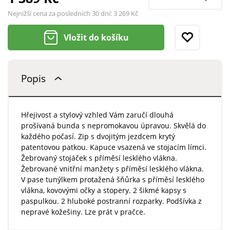
Nejnižší cena za posledních 30 dní:
3 269 Kč
Vložit do košíku
Popis
Hřejivost a stylový vzhled Vám zaručí dlouhá
prošívaná bunda s nepromokavou úpravou. Skvělá do
každého počasí. Zip s dvojitým jezdcem krytý
patentovou patkou. Kapuce vsazená ve stojacím límci.
Žebrovaný stojáček s příměsí lesklého vlákna.
Žebrované vnitřní manžety s příměsí lesklého vlákna.
V pase tunýlkem protažená šňůrka s příměsí lesklého
vlákna, kovovými očky a stopery. 2 šikmé kapsy s
paspulkou. 2 hluboké postranní rozparky. Podšívka z
nepravé kožešiny. Lze prát v pračce.