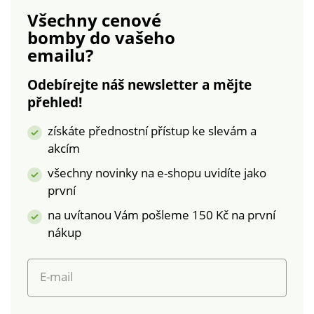
Nohavice zakončené
Všechny cenové
lemem. Standard 100
bomby
do vašeho
podle Oeko-Tex (n°
emailu?
CQ 1216 / 3 IFTH).
Tato známka
Odebírejte náš newsletter a mějte
označuje textilní
přehled!
výrobky, které byly
podrobeny
získáte přednostní přístup ke slevám a
laboratorním testům
akcím
na široké spektrum
škodlivých látek a
všechny novinky na e-shopu uvidíte jako
výrobek je bezpečný
první
nad rámec platných
na uvítanou Vám pošleme 150 Kč na první
norem. Lze prát v
pračce.
nákup
E-mail