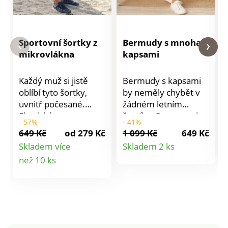
Sportovní šortky z
Bermudy s mnoha
mikrovlákna
kapsami
Každý muž si jistě
Bermudy s kapsami
oblíbí tyto šortky,
by neměly chybět v
uvnitř počesané.
žádném letním
Elastický pas se
šatníku. Pas s poutky
- 57%
- 41%
šňůrkou na stažení.
na opasek, poklopec
649 Kč
od 279 Kč
1 099 Kč
649 Kč
Postranní kapsy s
na zip + knoflík. 2
Detail
Skladem více
Skladem 2 ks
paspulkou na zip. Lze
zakulacené kapsy
Detail
než 10 ks
produktu
prát v pračce.
vpředu, 2 nakládané
kapsy s klopami na
produktu
suchý zip po stranách
a 2 nakládané kapsy
na suchý zip vzadu.
Vzadu 2 záševky.