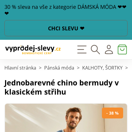
30 % sleva na vše z kategorie DÁMSKÁ MÓDA ❤❤
❤
CHCI SLEVU ❤
Hlavní stránka
>
Pánská móda
>
KALHOTY, ŠORTKY
>
Jednobarevné chino bermudy v
klasickém střihu
- 38 %