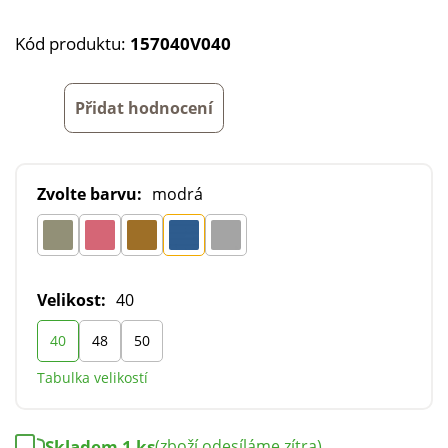
Kód produktu:
157040V040
Přidat hodnocení
Zvolte barvu:
modrá
Velikost:
40
40
48
50
Tabulka velikostí
Skladem 1 ks
(zboží odesíláme zítra)