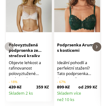
Polovyztužená
Podprsenka Arum,
podprsenka ze
s kosticemi
strečové krajky
Tulcan Confidence
Objevte lehkost a
Ideální pohodlí a
Lingerie, s
rafinovanost
perfektní stažení?
kosticemi
polovyztužené
Tato podprsenka
podprsenky ze
Arum zn. Sans
- 18%
- 67%
strečové krajky
Complexe vše splní. S
439 Kč
359 Kč
899 Kč
od 299 Kč
Tulcan. S kosticemi.
kosticemi. Košíčky ze
Detail
Skladem 2 ks
Skladem více
Polovyztužená.
3 dílů pro přirozený
Detail
než 10 ks
produktu
Kolekce Tulcan zn.
tvar dekoltu.