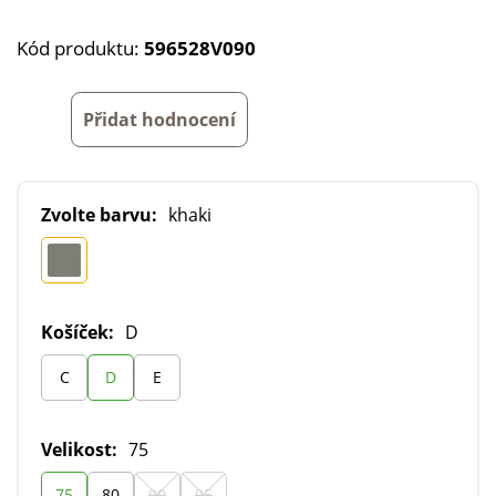
Kód produktu:
596528V090
Přidat hodnocení
Zvolte barvu:
khaki
Košíček:
D
C
D
E
Velikost:
75
75
80
90
95