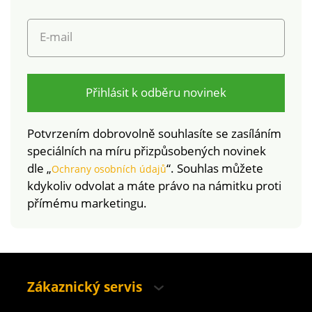
laboratorním testům
na široké spektrum
E-mail
škodlivých látek a
výrobek je bezpečný
nad rámec platných
norem. Perte max.
Přihlásit k odběru novinek
na 30 °C.
Potvrzením dobrovolně souhlasíte se zasíláním
speciálních na míru přizpůsobených novinek
dle „
“. Souhlas můžete
Ochrany osobních údajů
kdykoliv odvolat a máte právo na námitku proti
přímému marketingu.
Zákaznický servis