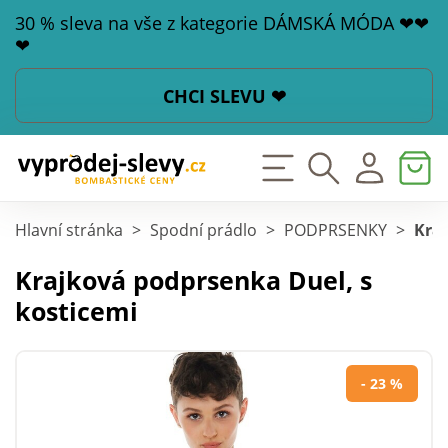
30 % sleva na vše z kategorie DÁMSKÁ MÓDA ❤❤
❤
CHCI SLEVU ❤
Hlavní stránka
>
Spodní prádlo
>
PODPRSENKY
>
Kraj
Krajková podprsenka Duel, s
kosticemi
- 23 %